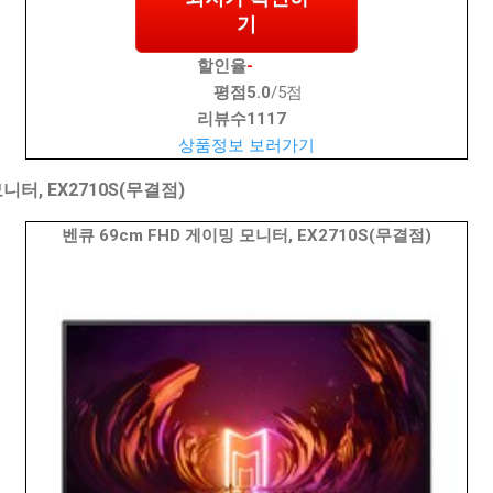
기
할인율
-
평점
5.0
/5점
리뷰수
1117
상품정보 보러가기
니터, EX2710S(무결점)
벤큐 69cm FHD 게이밍 모니터, EX2710S(무결점)