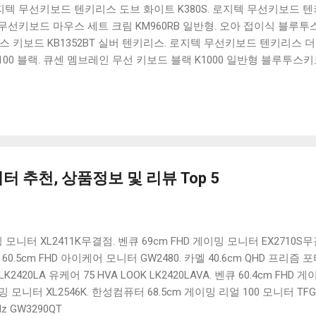
 로지텍 무선키보드 텐키리스 도브 화이트 K380S. 로지텍 무선키보드 텐키
선키보드 마우스 세트 크림 KM960RB 일반형. 오아 접이식 블루투스 
 키보드 KB1352BT 실버 텐키리스. 로지텍 무선키보드 텐키리스 더스
100 블랙. 큐센 멤브레인 무선 키보드 블랙 K1000 일반형 블루투스
세요. 다양한 할인 혜택과 빠른배송 혜택을 놓치지 않도록 먼저 확인
도 많고, 가격도 다양해서 결정이 많이 어려우시죠? 특히 블루투스키
습니다. 다양한 상품들을 상세스펙 과 가격 을 꼼꼼히 비교해서 구매하
 추천상품 Best 유니콘 멀티페어링 스마트폰 태블릿 거치형 저소음 
콘 멀티페어링 스마트폰 태...
 추천, 상품정보 및 리뷰 Top 5
 모니터 XL2411K무결점. 벤큐 69cm FHD 게이밍 모니터 EX2710S무결
.5cm FHD 아이케어 모니터 GW2480. 카멜 40.6cm QHD 프리즘 포
K2420LA 유케어 75 HVA LOOK LK2420LAVA. 벤큐 60.4cm FHD 
밍 모니터 XL2546K. 한성컴퓨터 68.5cm 게이밍 리얼 100 모니터 TFG
z GW3290QT