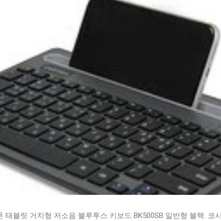
태블릿 거치형 저소음 블루투스 키보드 BK500SB 일반형 블랙. 코