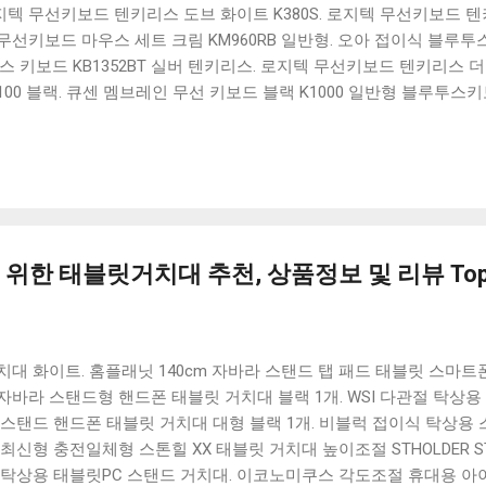
 로지텍 무선키보드 텐키리스 도브 화이트 K380S. 로지텍 무선키보드 텐키
선키보드 마우스 세트 크림 KM960RB 일반형. 오아 접이식 블루투스 
 키보드 KB1352BT 실버 텐키리스. 로지텍 무선키보드 텐키리스 더스
100 블랙. 큐센 멤브레인 무선 키보드 블랙 K1000 일반형 블루투스
세요. 다양한 할인 혜택과 빠른배송 혜택을 놓치지 않도록 먼저 확인
도 많고, 가격도 다양해서 결정이 많이 어려우시죠? 특히 블루투스키
습니다. 다양한 상품들을 상세스펙 과 가격 을 꼼꼼히 비교해서 구매하
 추천상품 Best 유니콘 멀티페어링 스마트폰 태블릿 거치형 저소음 
콘 멀티페어링 스마트폰 태...
위한 태블릿거치대 추천, 상품정보 및 리뷰 Top
대 화이트. 홈플래닛 140cm 자바라 스탠드 탭 패드 태블릿 스마트폰
바라 스탠드형 핸드폰 태블릿 거치대 블랙 1개. WSI 다관절 탁상용
바라 스탠드 핸드폰 태블릿 거치대 대형 블랙 1개. 비블럭 접이식 탁상
최신형 충전일체형 스톤힐 XX 태블릿 거치대 높이조절 STHOLDER ST
닛 탁상용 태블릿PC 스탠드 거치대. 이코노미쿠스 각도조절 휴대용 