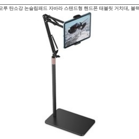
모루 탄소강 논슬립패드 자바라 스탠드형 핸드폰 태블릿 거치대, 블랙,