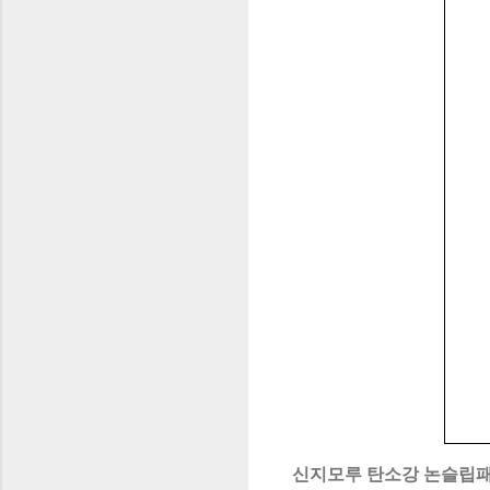
신지모루 탄소강 논슬립패드