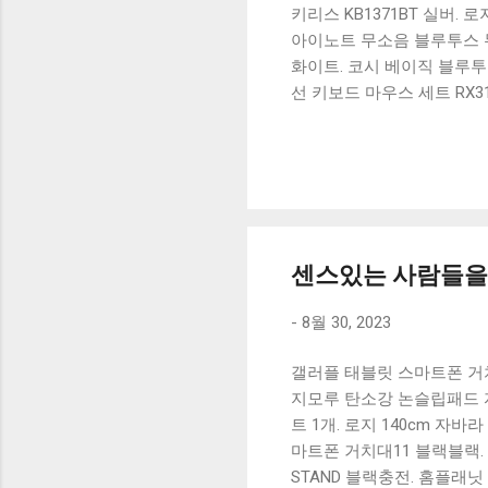
키리스 KB1371BT 실버.
아이노트 무소음 블루투스 무
화이트. 코시 베이직 블루투스
선 키보드 마우스 세트 RX3
가 할인 혜택을 놓치지 마
상품 하나를 사더라도 종류
더 고민이 많을 수 밖에 없
드릴게요. 특가상품 보러가기
500SB, 일반형, 블랙 유니
센스있는 사람들을 
-
8월 30, 2023
갤러플 태블릿 스마트폰 거치
지모루 탄소강 논슬립패드 자
트 1개. 로지 140cm 자
마트폰 거치대11 블랙블랙. 
STAND 블랙충전. 홈플래