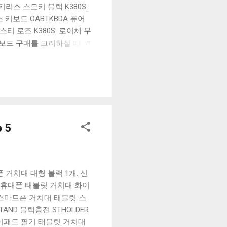
리스 스모키 블랙 K380S.
키보드 OABTKBDA 퓨어
티 로즈 K380S. 로이체 무
키보드 구매를 고려하실 때, 추
해보세요. 추가할인 확인하기
보드 같은 상품을 고를 때는
실 수 있도록 순위 추천 해
블루투스 키보드, BK-
 5
 거치대 대형 블랙 1개. 신
 휴대폰 태블릿 거치대 화이
용 스마트폰 거치대 태블릿 스
AND 블랙충전 STHOLDER
아이패드 필기 태블릿 거치대