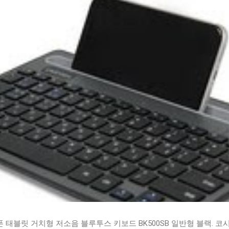
태블릿 거치형 저소음 블루투스 키보드 BK500SB 일반형 블랙. 코