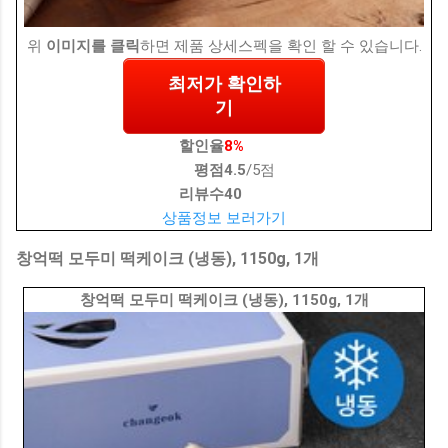
위
이미지를 클릭
하면 제품 상세스펙을 확인 할 수 있습니다.
최저가 확인하
기
할인율
8%
평점
4.5
/5점
리뷰수
40
상품정보 보러가기
창억떡 모두미 떡케이크 (냉동), 1150g, 1개
창억떡 모두미 떡케이크 (냉동), 1150g, 1개