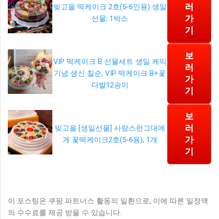
러
빚고을 떡케이크 2호(5-6인용) 생일
가
선물, 1박스
기
보
VIP 떡케이크 B 선물세트 생일 케익
러
기념 생신 칠순, VIP 떡케이크 B+꽃
가
다발12송이
기
보
러
빚고을 [생일선물] 사랑스런그대에
가
게 꽃떡케이크2호(5-6용), 1개
기
이 포스팅은 쿠팡 파트너스 활동의 일환으로, 이에 따른 일정액
의 수수료를 제공 받을 수 있습니다.