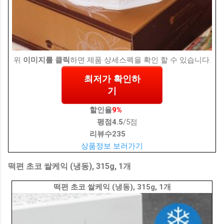
위
이미지를 클릭
하면 제품 상세스펙을 확인 할 수 있습니다.
최저가 확인하
기
할인율
9%
평점
4.5
/5점
리뷰수
235
상품정보 보러가기
떡편 초코 쌀케익 (냉동), 315g, 1개
떡편 초코 쌀케익 (냉동), 315g, 1개