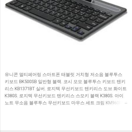
유니콘 멀티페어링 스마트폰 태블릿 거치형 저소음 블루투스
키보드 BK500SB 일반형 블랙. 코시 모모 블루투스 키보드 텐키
리스 KB1371BT 실버. 로지텍 무선키보드 텐키리스 도브 화이트
K380S. 로지텍 무선키보드 텐키리스 스모키 블랙 K380S. 아이
노트 무소음 블루투스 무선키보드 마우스 세트 크림 KM960RB
일반형. 오아 접이식 블루투스 키보드 OABTKBDA 퓨어 화이트.
코시 베이직 블루투스 키보드 KB1352BT 실버 텐키리스. 로지텍
무선키보드 텐키리스 더스티 로즈 K380S. 로이체 무선 키보드
마우스 세트 RX3100 블랙. 큐센 멤브레인 무선 키보드 블랙