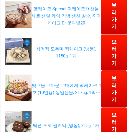
보
엠케이크 Special 떡케이크 D 선물
러
세트 생일 케익 기념 생신 칠순, S 떡
가
케이크 D+꽃다발20
기
보
러
창억떡 모두미 떡케이크 (냉동),
가
1150g, 1개
기
보
러
빚고을 고마운 그대에게 떡케이크 4
가
호 (10인용) 생일선물, 2175g, 1박스
기
보
러
떡편 초코 쌀케익 (냉동), 315g, 1개
가