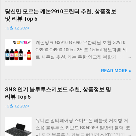
밍 유선키보드 갈축 일반형 레트로 베이지. 체리
키보드 G803000S TKL RGB 게이밍 텐키리스 기
당신만 모르는 캐논2910프린터 추천, 상품정보
계식 키보드 4종 축 선택 저소음적축 블랙. 체리
및 리뷰 Top 5
키보드 G803000S TKL 게이밍 텐키리스 기계식
-
5월 12, 2024
키보드 4종 축 선택 적축 화이트. 앱코 레트로 기
계식 게이밍 키보드 적축 K517 일반형 레트로
캐논잉크 G3910 G7090 무한리필 호환 G2910
베이지 K517 Retro. COX CK01 교체축 사이드
G3900 G4900 100ml 2세트 150ml 검노파빨 세
RGB 게이밍 기계식 키보드 네이비 CK01NV적축
트 사무실 추천. 캐논 무한 잉크젯 복합기
일반형. 체리키보드 XTRFY MX BOARD 3.1 RGB
G2910. 캐논 무한 무선 잉크젯 복합기 G3910. 캐
게이밍 기계식 키보드 24종 축 선택 적축 블랙.
READ MORE »
논 PIXMA G2910 잉크포함 정품 무한복합기 컬
COX 기계식 게이밍 키보드 갈축 그레이 화이트
러 잉크젯복합기 가정용프린터 상세정보참조.
CK01 TKL 텐키리스 기계식키보드 구매를 고려
캐논 G시리즈 프린터 정품 헤드 카트리지
하실 때, 추가 할인 혜택을 놓치지 마세요. 다양
SNS 인기 블루투스키보드 추천, 상품정보 및
G1900 G2900 G3900 G4900 G2910 G3910
한 할인 혜택과 빠른배송 혜택을 놓치지 않도록
리뷰 Top 5
G4910 무한리필잉크 칼라 1개. 잉크맨 GI990 호
먼저 확인해보세요. 추가할인 확인하기 상품 하
-
5월 12, 2024
환 무한잉크 캐논 프린터 G1900 G2900 G3900
나를 사더라도 종류도 많고, 가격도 다양해서 결
G4900 G1910 G2910 G2915 G3910 G3915
정이 많이 어려우시죠? 특히 기계식키보드 같은
유니콘 멀티페어링 스마트폰 태블릿 거치형 저
G4902 G4910 G4911 리필 잉크 1개 GI990
상품을 고를 때는 더 고민이 많을 수 밖에 없습
소음 블루투스 키보드 BK500SB 일반형 블랙. 코
500ml 4색세트. 캐논 빌트인 정품무한 복합기
니다. 다양한 상품들을 상세스펙 과 가격 을 꼼
시 모모 블루투스 키보드 텐키리스 KB1371BT