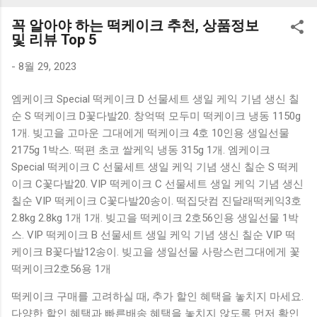
K1000 일반형 블루투스키보드 구매를 고려하실 때, 추가 할인
꼭 알아야 하는 떡케이크 추천, 상품정보
혜택을 놓치지 마세요. 다양한 할인 혜택과 빠른배송 혜택을 놓
및 리뷰 Top 5
치지 않도록 먼저 확인해보세요. 추가할인 확인하기 상품 하나
를 사더라도 종류도 많고, 가격도 다양해서 결정이 많이 어려우
-
8월 29, 2023
시죠? 특히 블루투스키보드 같은 상품을 고를 때는 더 고민이
엠케이크 Special 떡케이크 D 선물세트 생일 케익 기념 생신 칠
많을 수 밖에 없습니다. 다양한 상품들을 상세스펙 과 가격 을
순 S 떡케이크 D꽃다발20. 창억떡 모두미 떡케이크 냉동 1150g
꼼꼼히 비교해서 구매하실 수 있도록 순위 추천 해드릴게요. 특
1개. 빚고을 고마운 그대에게 떡케이크 4호 10인용 생일선물
가상품 보러가기 추천상품 Best 유니콘 멀티페어링 스마트폰
2175g 1박스. 떡편 초코 쌀케익 냉동 315g 1개. 엠케이크
태블릿 거치형 저소음 블루투스 키보드, BK-500SB, 일반형, 블
Special 떡케이크 C 선물세트 생일 케익 기념 생신 칠순 S 떡케
랙 유니콘 멀티페어링 스마트폰 태...
이크 C꽃다발20. VIP 떡케이크 C 선물세트 생일 케익 기념 생신
칠순 VIP 떡케이크 C꽃다발20송이. 떡집닷컴 진달래떡케익3호
2.8kg 2.8kg 1개 1개. 빚고을 떡케이크 2호56인용 생일선물 1박
스. VIP 떡케이크 B 선물세트 생일 케익 기념 생신 칠순 VIP 떡
케이크 B꽃다발12송이. 빚고을 생일선물 사랑스런그대에게 꽃
떡케이크2호56용 1개
떡케이크 구매를 고려하실 때, 추가 할인 혜택을 놓치지 마세요.
다양한 할인 혜택과 빠른배송 혜택을 놓치지 않도록 먼저 확인