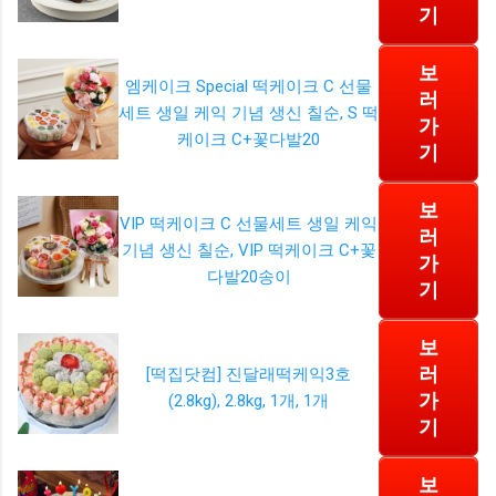
기
보
엠케이크 Special 떡케이크 C 선물
러
세트 생일 케익 기념 생신 칠순, S 떡
가
케이크 C+꽃다발20
기
보
VIP 떡케이크 C 선물세트 생일 케익
러
기념 생신 칠순, VIP 떡케이크 C+꽃
가
다발20송이
기
보
러
[떡집닷컴] 진달래떡케익3호
가
(2.8kg), 2.8kg, 1개, 1개
기
보