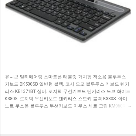
유니콘 멀티페어링 스마트폰 태블릿 거치형 저소음 블루투스
키보드 BK500SB 일반형 블랙. 코시 모모 블루투스 키보드 텐키
리스 KB1371BT 실버. 로지텍 무선키보드 텐키리스 도브 화이트
K380S. 로지텍 무선키보드 텐키리스 스모키 블랙 K380S. 아이
노트 무소음 블루투스 무선키보드 마우스 세트 크림 KM960RB
일반형. 오아 접이식 블루투스 키보드 OABTKBDA 퓨어 화이트.
코시 베이직 블루투스 키보드 KB1352BT 실버 텐키리스. 로지텍
무선키보드 텐키리스 더스티 로즈 K380S. 로이체 무선 키보드
마우스 세트 RX3100 블랙. 큐센 멤브레인 무선 키보드 블랙