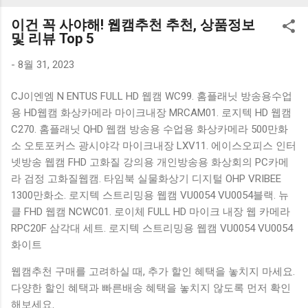
K1000 일반형 블루투스키보드 구매를 고려하실 때, 추가 할인
이건 꼭 사야해! 웹캠추천 추천, 상품정보
혜택을 놓치지 마세요. 다양한 할인 혜택과 빠른배송 혜택을 놓
및 리뷰 Top 5
치지 않도록 먼저 확인해보세요. 추가할인 확인하기 상품 하나
를 사더라도 종류도 많고, 가격도 다양해서 결정이 많이 어려우
-
8월 31, 2023
시죠? 특히 블루투스키보드 같은 상품을 고를 때는 더 고민이
CJ이엔엠 N ENTUS FULL HD 웹캠 WC99. 홈플래닛 방송용수업
많을 수 밖에 없습니다. 다양한 상품들을 상세스펙 과 가격 을
용 HD웹캠 화상카메라 마이크내장 MRCAM01. 로지텍 HD 웹캠
꼼꼼히 비교해서 구매하실 수 있도록 순위 추천 해드릴게요. 특
C270. 홈플래닛 QHD 웹캠 방송용 수업용 화상카메라 500만화
가상품 보러가기 추천상품 Best 유니콘 멀티페어링 스마트폰
소 오토포커스 광시야각 마이크내장 LXV11. 에이스오피스 인터
태블릿 거치형 저소음 블루투스 키보드, BK-500SB, 일반형, 블
넷방송 웹캠 FHD 고화질 강의용 개인방송용 화상회의 PC카메
랙 유니콘 멀티페어링 스마트폰 태...
라 검정 고화질웹캠. 타임북 실물화상기 디지털 OHP VRIBEE
1300만화소. 로지텍 스트리밍용 웹캠 VU0054 VU0054블랙. 뉴
클 FHD 웹캠 NCWC01. 로이체 FULL HD 마이크 내장 웹 카메라
RPC20F 삼각대 세트. 로지텍 스트리밍용 웹캠 VU0054 VU0054
화이트
웹캠추천 구매를 고려하실 때, 추가 할인 혜택을 놓치지 마세요.
다양한 할인 혜택과 빠른배송 혜택을 놓치지 않도록 먼저 확인
해보세요.