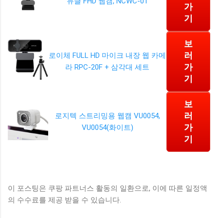
뉴클 FHD 웹캠, NCWC-01
가
기
보
러
로이체 FULL HD 마이크 내장 웹 카메
가
라 RPC-20F + 삼각대 세트
기
보
러
로지텍 스트리밍용 웹캠 VU0054,
가
VU0054(화이트)
기
이 포스팅은 쿠팡 파트너스 활동의 일환으로, 이에 따른 일정액
의 수수료를 제공 받을 수 있습니다.