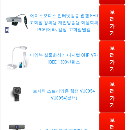
보
에이스오피스 인터넷방송 웹캠 FHD
러
고화질 강의용 개인방송용 화상회의
가
PC카메라, 검정, 고화질웹캠
기
보
러
타임북 실물화상기 디지털 OHP VR-
가
IBEE 1300만화소
기
보
러
로지텍 스트리밍용 웹캠 VU0054,
가
VU0054(블랙)
기
보
러