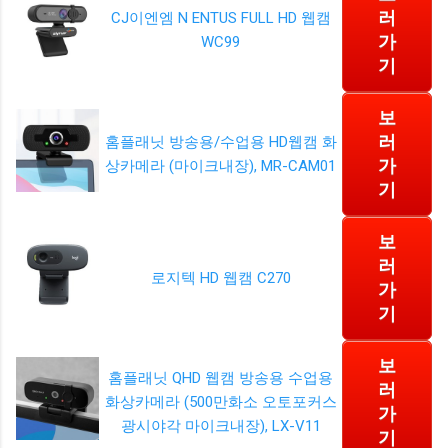
러
CJ이엔엠 N ENTUS FULL HD 웹캠
가
WC99
기
보
러
홈플래닛 방송용/수업용 HD웹캠 화
가
상카메라 (마이크내장), MR-CAM01
기
보
러
로지텍 HD 웹캠 C270
가
기
보
홈플래닛 QHD 웹캠 방송용 수업용
러
화상카메라 (500만화소 오토포커스
가
광시야각 마이크내장), LX-V11
기