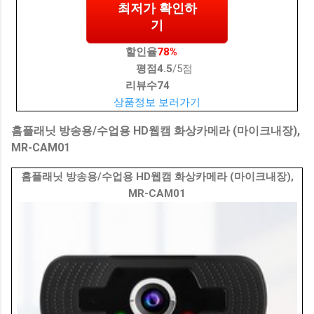
최저가 확인하
기
할인율
78%
평점
4.5
/5점
리뷰수
74
상품정보 보러가기
홈플래닛 방송용/수업용 HD웹캠 화상카메라 (마이크내장),
MR-CAM01
홈플래닛 방송용/수업용 HD웹캠 화상카메라 (마이크내장),
MR-CAM01