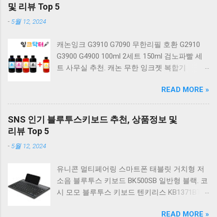
계식 키보드 4종 축 선택 저소음적축 블랙. 체리
및 리뷰 Top 5
키보드 G803000S TKL 게이밍 텐키리스 기계식
-
5월 12, 2024
키보드 4종 축 선택 적축 화이트. 앱코 레트로 기
계식 게이밍 키보드 적축 K517 일반형 레트로
캐논잉크 G3910 G7090 무한리필 호환 G2910
베이지 K517 Retro. COX CK01 교체축 사이드
G3900 G4900 100ml 2세트 150ml 검노파빨 세
RGB 게이밍 기계식 키보드 네이비 CK01NV적축
트 사무실 추천. 캐논 무한 잉크젯 복합기
일반형. 체리키보드 XTRFY MX BOARD 3.1 RGB
G2910. 캐논 무한 무선 잉크젯 복합기 G3910. 캐
게이밍 기계식 키보드 24종 축 선택 적축 블랙.
READ MORE »
논 PIXMA G2910 잉크포함 정품 무한복합기 컬
COX 기계식 게이밍 키보드 갈축 그레이 화이트
러 잉크젯복합기 가정용프린터 상세정보참조.
CK01 TKL 텐키리스 기계식키보드 구매를 고려
캐논 G시리즈 프린터 정품 헤드 카트리지
하실 때, 추가 할인 혜택을 놓치지 마세요. 다양
SNS 인기 블루투스키보드 추천, 상품정보 및
G1900 G2900 G3900 G4900 G2910 G3910
한 할인 혜택과 빠른배송 혜택을 놓치지 않도록
리뷰 Top 5
G4910 무한리필잉크 칼라 1개. 잉크맨 GI990 호
먼저 확인해보세요. 추가할인 확인하기 상품 하
-
5월 12, 2024
환 무한잉크 캐논 프린터 G1900 G2900 G3900
나를 사더라도 종류도 많고, 가격도 다양해서 결
G4900 G1910 G2910 G2915 G3910 G3915
정이 많이 어려우시죠? 특히 기계식키보드 같은
유니콘 멀티페어링 스마트폰 태블릿 거치형 저
G4902 G4910 G4911 리필 잉크 1개 GI990
상품을 고를 때는 더 고민이 많을 수 밖에 없습
소음 블루투스 키보드 BK500SB 일반형 블랙. 코
500ml 4색세트. 캐논 빌트인 정품무한 복합기
니다. 다양한 상품들을 상세스펙 과 가격 을 꼼
시 모모 블루투스 키보드 텐키리스 KB1371BT
G2910 정품잉크 포함충전잉크4색 추가증정. 캐
꼼히 비교해서 구매하실 수 있도록 순위 추천 해
실버. 로지텍 무선키보드 텐키리스 도브 화이트
논 무한 잉크젯 복합기 G4910. 캐논 GI990 호환
드릴게요. 특가상품 보러가기 ...
READ MORE »
K380S. 로지텍 무선키보드 텐키리스 스모키 블