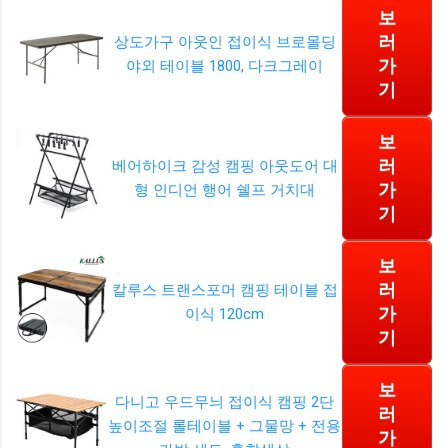
보
러
상도가구 아웃인 접이식 브로몰딩
가
야외 테이블 1800, 다크그레이
기
보
러
베어하이크 감성 캠핑 아웃도어 대
가
형 인디언 행어 쉘프 거치대
기
보
러
칼루스 트랜스포머 캠핑 테이블 접
가
이식 120cm
기
보
다니고 우드무늬 접이식 캠핑 2단
러
높이조절 롤테이블 + 그물망 + 전용
가