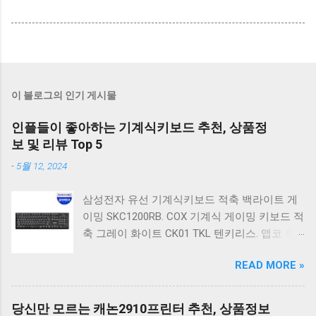
이 블로그의 인기 게시물
인플들이 좋아하는 기계식키보드 추천, 상품정
보 및 리뷰 Top 5
-
5월 12, 2024
삼성전자 유선 기계식키보드 적축 백라이트 게
이밍 SKC1200RB. COX 기계식 게이밍 키보드 적
축 그레이 화이트 CK01 TKL 텐키리스. 앱코 축
교환 레인보우 무빙 LED 기계식 키보드 청축 블
READ MORE »
랙 K560 일반형. 앱코 K517 레트로 기계식 게이
밍 유선키보드 갈축 일반형 레트로 베이지. 체리
키보드 G803000S TKL RGB 게이밍 텐키리스 기
당신만 모르는 캐논2910프린터 추천, 상품정보