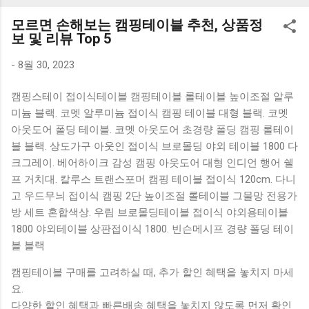
K1000 일반형 블루투스키보드 구매를 고려하실 때, 추가 할인
모르면 손해보는 캠핑테이블 추천, 상품정
혜택을 놓치지 마세요. 다양한 할인 혜택과 빠른배송 혜택을 놓
보 및 리뷰 Top 5
치지 않도록 먼저 확인해보세요. 추가할인 확인하기 상품 하나
를 사더라도 종류도 많고, 가격도 다양해서 결정이 많이 어려우
-
8월 30, 2023
시죠? 특히 블루투스키보드 같은 상품을 고를 때는 더 고민이
캠핑스테이 접이식테이블 캠핑테이블 롤테이블 높이조절 알루
많을 수 밖에 없습니다. 다양한 상품들을 상세스펙 과 가격 을
미늄 블랙. 코멧 알루미늄 접이식 캠핑 테이블 대형 블랙. 코멧
꼼꼼히 비교해서 구매하실 수 있도록 순위 추천 해드릴게요. 특
아웃도어 폴딩 테이블. 코멧 아웃도어 초경량 폴딩 캠핑 롤테이
가상품 보러가기 추천상품 Best 유니콘 멀티페어링 스마트폰
블 블랙. 상도가구 아웃인 접이식 브로몰딩 야외 테이블 1800 다
태블릿 거치형 저소음 블루투스 키보드, BK-500SB, 일반형, 블
크그레이. 베어하이크 감성 캠핑 아웃도어 대형 인디언 행어 쉘
랙 유니콘 멀티페어링 스마트폰 태...
프 거치대. 칼루스 트랜스포머 캠핑 테이블 접이식 120cm. 다니
고 우드무늬 접이식 캠핑 2단 높이조절 롤테이블 그물망 전용가
방 세트 혼합색상. 우림 브로몰딩테이블 접이식 야외용테이블
1800 야외테이블 상판접이식 1800. 빈슨메시프 경량 폴딩 테이
블 블랙
캠핑테이블 구매를 고려하실 때, 추가 할인 혜택을 놓치지 마세
요.
다양한 할인 혜택과 빠른배송 혜택을 놓치지 않도록 먼저 확인