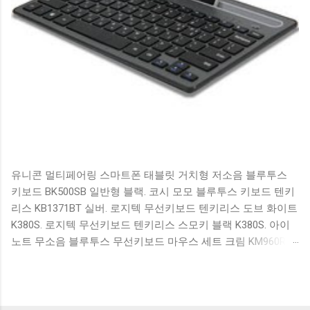
유니콘 멀티페어링 스마트폰 태블릿 거치형 저소음 블루투스
키보드 BK500SB 일반형 블랙. 코시 모모 블루투스 키보드 텐키
리스 KB1371BT 실버. 로지텍 무선키보드 텐키리스 도브 화이트
K380S. 로지텍 무선키보드 텐키리스 스모키 블랙 K380S. 아이
노트 무소음 블루투스 무선키보드 마우스 세트 크림 KM960RB
일반형. 오아 접이식 블루투스 키보드 OABTKBDA 퓨어 화이트.
코시 베이직 블루투스 키보드 KB1352BT 실버 텐키리스. 로지텍
무선키보드 텐키리스 더스티 로즈 K380S. 로이체 무선 키보드
마우스 세트 RX3100 블랙. 큐센 멤브레인 무선 키보드 블랙