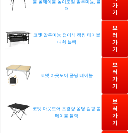
블 롤테이블 높이조절 알루미늄, 블
가
랙
기
보
러
코멧 알루미늄 접이식 캠핑 테이블
가
대형 블랙
기
보
러
코멧 아웃도어 폴딩 테이블
가
기
보
러
코멧 아웃도어 초경량 폴딩 캠핑 롤
가
테이블 블랙
기