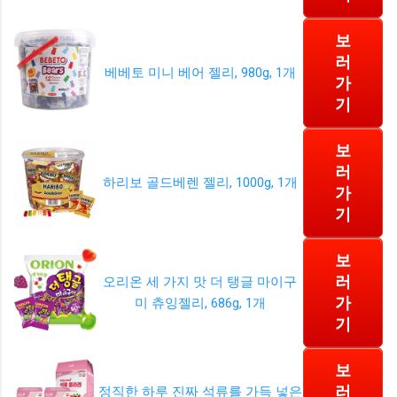
보
러
베베토 미니 베어 젤리, 980g, 1개
가
기
보
러
하리보 골드베렌 젤리, 1000g, 1개
가
기
보
러
오리온 세 가지 맛 더 탱글 마이구
가
미 츄잉젤리, 686g, 1개
기
보
러
정직한 하루 진짜 석류를 가득 넣은