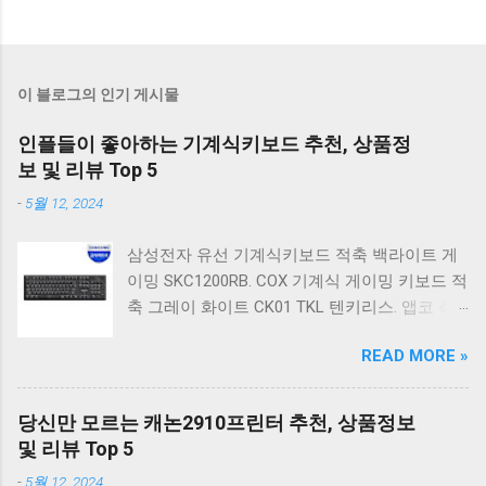
이 블로그의 인기 게시물
인플들이 좋아하는 기계식키보드 추천, 상품정
보 및 리뷰 Top 5
-
5월 12, 2024
삼성전자 유선 기계식키보드 적축 백라이트 게
이밍 SKC1200RB. COX 기계식 게이밍 키보드 적
축 그레이 화이트 CK01 TKL 텐키리스. 앱코 축
교환 레인보우 무빙 LED 기계식 키보드 청축 블
READ MORE »
랙 K560 일반형. 앱코 K517 레트로 기계식 게이
밍 유선키보드 갈축 일반형 레트로 베이지. 체리
키보드 G803000S TKL RGB 게이밍 텐키리스 기
당신만 모르는 캐논2910프린터 추천, 상품정보
계식 키보드 4종 축 선택 저소음적축 블랙. 체리
및 리뷰 Top 5
키보드 G803000S TKL 게이밍 텐키리스 기계식
-
5월 12, 2024