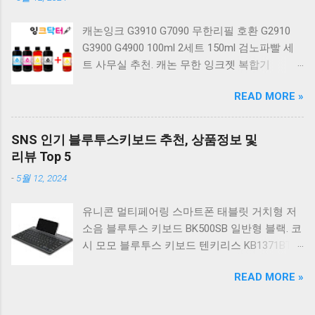
키보드 4종 축 선택 적축 화이트. 앱코 레트로 기
계식 게이밍 키보드 적축 K517 일반형 레트로
캐논잉크 G3910 G7090 무한리필 호환 G2910
베이지 K517 Retro. COX CK01 교체축 사이드
G3900 G4900 100ml 2세트 150ml 검노파빨 세
RGB 게이밍 기계식 키보드 네이비 CK01NV적축
트 사무실 추천. 캐논 무한 잉크젯 복합기
일반형. 체리키보드 XTRFY MX BOARD 3.1 RGB
G2910. 캐논 무한 무선 잉크젯 복합기 G3910. 캐
게이밍 기계식 키보드 24종 축 선택 적축 블랙.
READ MORE »
논 PIXMA G2910 잉크포함 정품 무한복합기 컬
COX 기계식 게이밍 키보드 갈축 그레이 화이트
러 잉크젯복합기 가정용프린터 상세정보참조.
CK01 TKL 텐키리스 기계식키보드 구매를 고려
캐논 G시리즈 프린터 정품 헤드 카트리지
하실 때, 추가 할인 혜택을 놓치지 마세요. 다양
SNS 인기 블루투스키보드 추천, 상품정보 및
G1900 G2900 G3900 G4900 G2910 G3910
한 할인 혜택과 빠른배송 혜택을 놓치지 않도록
리뷰 Top 5
G4910 무한리필잉크 칼라 1개. 잉크맨 GI990 호
먼저 확인해보세요. 추가할인 확인하기 상품 하
-
5월 12, 2024
환 무한잉크 캐논 프린터 G1900 G2900 G3900
나를 사더라도 종류도 많고, 가격도 다양해서 결
G4900 G1910 G2910 G2915 G3910 G3915
정이 많이 어려우시죠? 특히 기계식키보드 같은
유니콘 멀티페어링 스마트폰 태블릿 거치형 저
G4902 G4910 G4911 리필 잉크 1개 GI990
상품을 고를 때는 더 고민이 많을 수 밖에 없습
소음 블루투스 키보드 BK500SB 일반형 블랙. 코
500ml 4색세트. 캐논 빌트인 정품무한 복합기
니다. 다양한 상품들을 상세스펙 과 가격 을 꼼
시 모모 블루투스 키보드 텐키리스 KB1371BT
G2910 정품잉크 포함충전잉크4색 추가증정. 캐
꼼히 비교해서 구매하실 수 있도록 순위 추천 해
실버. 로지텍 무선키보드 텐키리스 도브 화이트
논 무한 잉크젯 복합기 G4910. 캐논 GI990 호환
드릴게요. 특가상품 보러가기 ...
READ MORE »
K380S. 로지텍 무선키보드 텐키리스 스모키 블
잉크 4색세트 G3910 G3900 G2900 G4900
랙 K380S. 아이노트 무소음 블루투스 무선키보
G2910 G3915 G3100 G1900 G4902 G4910
드 마우스 세트 크림 KM960RB 일반형. 오아 접