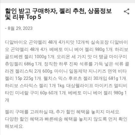
K1000 일반형 블루투스키보드 구매를 고려하실 때, 추가 할인
할인 받고 구매하자, 젤리 추천, 상품정보
혜택을 놓치지 마세요. 다양한 할인 혜택과 빠른배송 혜택을 놓
및 리뷰 Top 5
치지 않도록 먼저 확인해보세요. 추가할인 확인하기 상품 하나
를 사더라도 종류도 많고, 가격도 다양해서 결정이 많이 어려우
-
8월 29, 2023
시죠? 특히 블루투스키보드 같은 상품을 고를 때는 더 고민이
디알바이오 곤약젤리 48개 4가지맛 12개씩 실속포장 디알바이
많을 수 밖에 없습니다. 다양한 상품들을 상세스펙 과 가격 을
오 곤약젤리 48개 4가. 베베토 미니 베어 젤리 980g 1개. 하리보
꼼꼼히 비교해서 구매하실 수 있도록 순위 추천 해드릴게요. 특
골드베렌 젤리 1000g 1개. 오리온 세 가지 맛 더 탱글 마이구미
가상품 보러가기 추천상품 Best 유니콘 멀티페어링 스마트폰
츄잉젤리 686g 1개. 정직한 하루 진짜 석류를 가득 넣은 석류 콜
태블릿 거치형 저소음 블루투스 키보드, BK-500SB, 일반형, 블
라겐 젤리스틱 2개 600g. 마이니 일동제약 지니키즈 면역 비타
랙 유니콘 멀티페어링 스마트폰 태...
젤리 15p 225g 1개. 웰치스 믹스 후르츠 젤리 30개입 681g 1개.
하리보 스타믹스 젤리 1개 1kg. 대상웰라이프 마이키즈 멀티비
타민 미네랄 구미 60p 60개 1개. 베베토 미니 베어 젤리 980g 1
개
젤리 구매를 고려하실 때, 추가 할인 혜택을 놓치지 마세요.
다양한 할인 혜택과 빠른배송 혜택을 놓치지 않도록 먼저 확인
해보세요.