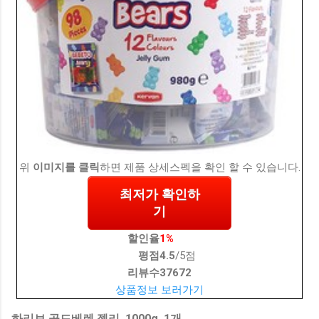
위
이미지를 클릭
하면 제품 상세스펙을 확인 할 수 있습니다.
최저가 확인하
기
할인율
1%
평점
4.5
/5점
리뷰수
37672
상품정보 보러가기
하리보 골드베렌 젤리, 1000g, 1개