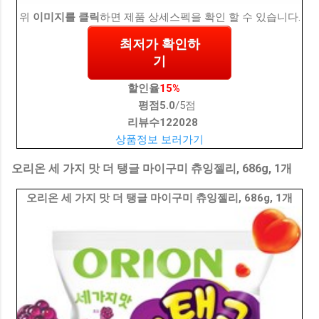
위
이미지를 클릭
하면 제품 상세스펙을 확인 할 수 있습니다.
최저가 확인하
기
할인율
15%
평점
5.0
/5점
리뷰수
122028
상품정보 보러가기
오리온 세 가지 맛 더 탱글 마이구미 츄잉젤리, 686g, 1개
오리온 세 가지 맛 더 탱글 마이구미 츄잉젤리, 686g, 1개