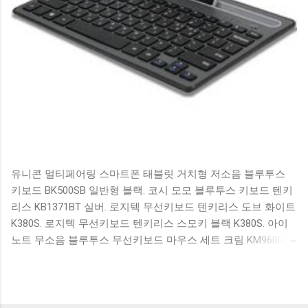
유니콘 멀티페어링 스마트폰 태블릿 거치형 저소음 블루투스
키보드 BK500SB 일반형 블랙. 코시 모모 블루투스 키보드 텐키
리스 KB1371BT 실버. 로지텍 무선키보드 텐키리스 도브 화이트
K380S. 로지텍 무선키보드 텐키리스 스모키 블랙 K380S. 아이
노트 무소음 블루투스 무선키보드 마우스 세트 크림 KM960RB
일반형. 오아 접이식 블루투스 키보드 OABTKBDA 퓨어 화이트.
코시 베이직 블루투스 키보드 KB1352BT 실버 텐키리스. 로지텍
무선키보드 텐키리스 더스티 로즈 K380S. 로이체 무선 키보드
마우스 세트 RX3100 블랙. 큐센 멤브레인 무선 키보드 블랙