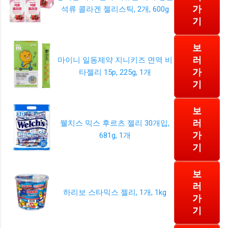
가
석류 콜라겐 젤리스틱, 2개, 600g
기
보
러
마이니 일동제약 지니키즈 면역 비
가
타젤리 15p, 225g, 1개
기
보
러
웰치스 믹스 후르츠 젤리 30개입,
가
681g, 1개
기
보
러
하리보 스타믹스 젤리, 1개, 1kg
가
기