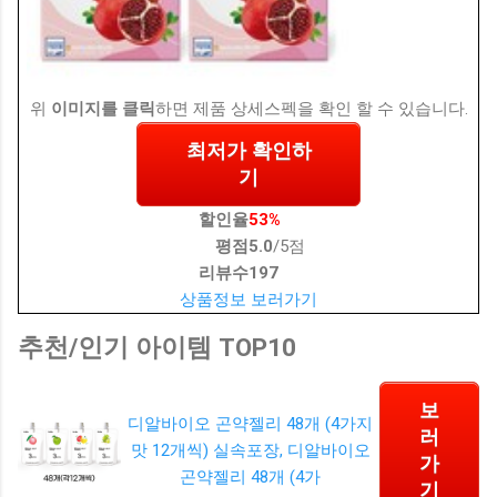
위
이미지를 클릭
하면 제품 상세스펙을 확인 할 수 있습니다.
최저가 확인하
기
할인율
53%
평점
5.0
/5점
리뷰수
197
상품정보 보러가기
추천/인기 아이템 TOP10
보
디알바이오 곤약젤리 48개 (4가지
러
맛 12개씩) 실속포장, 디알바이오
가
곤약젤리 48개 (4가
기