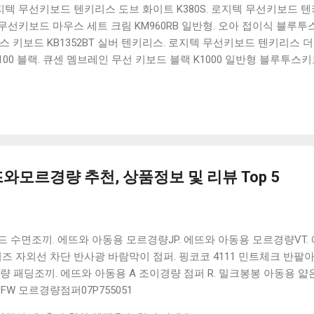
 로지텍 무선키보드 텐키리스 도브 화이트 K380S. 로지텍 무선키보드 텐키
선키보드 마우스 세트 크림 KM960RB 일반형. 오아 접이식 블루투스 
 키보드 KB1352BT 실버 텐키리스. 로지텍 무선키보드 텐키리스 더스
100 블랙. 큐센 멤브레인 무선 키보드 블랙 K1000 일반형 블루투스
세요. 다양한 할인 혜택과 빠른배송 혜택을 놓치지 않도록 먼저 확인
도 많고, 가격도 다양해서 결정이 많이 어려우시죠? 특히 블루투스키
습니다. 다양한 상품들을 상세스펙 과 가격 을 꼼꼼히 비교해서 구매하
 추천상품 Best 유니콘 멀티페어링 스마트폰 태블릿 거치형 저소음 
콘 멀티페어링 스마트폰 태...
와모르경량 추천, 상품정보 및 리뷰 Top 5
 수면조끼. 에뜨와 아동용 모르경량JP. 에뜨와 아동용 모르경량VT
키즈 자외선 차단 반사광 바람막이 점퍼. 핑코코 4111 민트체크 반팔
량 패딩조끼. 에뜨와 아동용 A 조이경량 점퍼 R. 밀크봉봉 아동용 얇
FW 모르경량점퍼07P755051