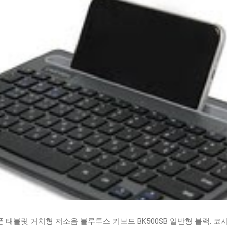
태블릿 거치형 저소음 블루투스 키보드 BK500SB 일반형 블랙. 코