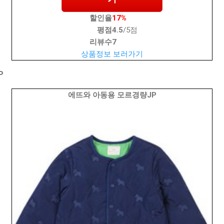
할인율
17%
평점
4.5
/5점
리뷰수
7
상품정보 보러가기
P
에뜨와 아동용 모르경량JP