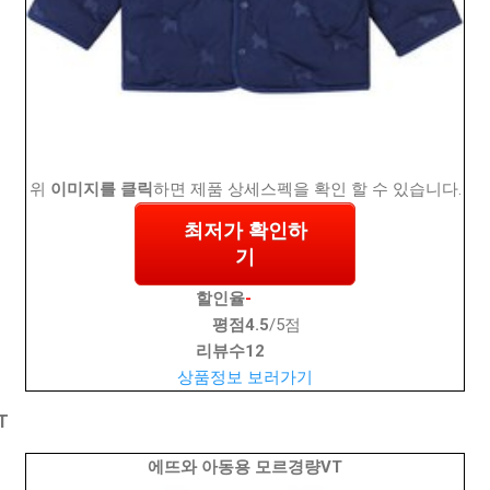
위
이미지를 클릭
하면 제품 상세스펙을 확인 할 수 있습니다.
최저가 확인하
기
할인율
-
평점
4.5
/5점
리뷰수
12
상품정보 보러가기
T
에뜨와 아동용 모르경량VT