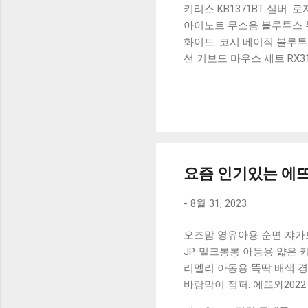
키리스 KB1371BT 실버.
아이노트 무소음 블루투스 무
화이트. 코시 베이직 블루투스
선 키보드 마우스 세트 RX3
가 할인 혜택을 놓치지 마
상품 하나를 사더라도 종류
더 고민이 많을 수 밖에 없
드릴게요. 특가상품 보러가기
500SB, 일반형, 블랙 유니
요즘 인기있는 에뜨
-
8월 31, 2023
오즈맘 영유아용 순면 쟈가드
JP. 밀크봉봉 아동용 얇은 
리멜리 아동용 똑딱 배색 경
바람막이 점퍼. 에뜨와2022 