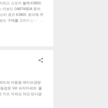
리스 스모키 블랙 K380S.
키보드 OABTKBDA 퓨어
티 로즈 K380S. 로이체 무
키보드 구매를 고려하실 때, 추
해보세요. 추가할인 확인하기
보드 같은 상품을 고를 때는
실 수 있도록 순위 추천 해
블루투스 키보드, BK-
. 에뜨와 아동용 에이브경량
아동잠옷 5부 파자마세트. 몰
은 키즈 자외선 차단 반사광