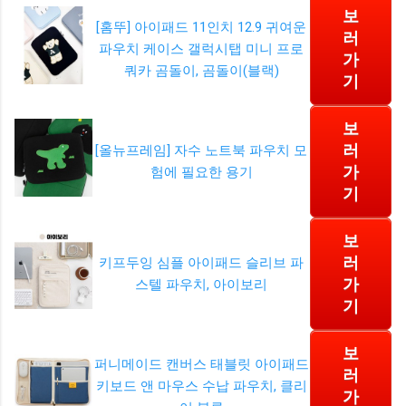
보
[홈뚜] 아이패드 11인치 12.9 귀여운
러
파우치 케이스 갤럭시탭 미니 프로
가
쿼카 곰돌이, 곰돌이(블랙)
기
보
러
[올뉴프레임] 자수 노트북 파우치 모
가
험에 필요한 용기
기
보
러
키프두잉 심플 아이패드 슬리브 파
가
스텔 파우치, 아이보리
기
보
퍼니메이드 캔버스 태블릿 아이패드
러
키보드 앤 마우스 수납 파우치, 클리
가