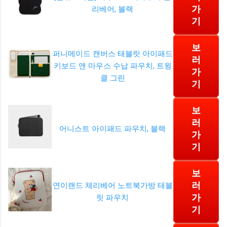
가
리베어, 블랙
기
보
퍼니메이드 캔버스 태블릿 아이패드
러
키보드 앤 마우스 수납 파우치, 트윙
가
클 그린
기
보
러
어니스트 아이패드 파우치, 블랙
가
기
보
러
연이랜드 체리베어 노트북가방 태블
가
릿 파우치
기