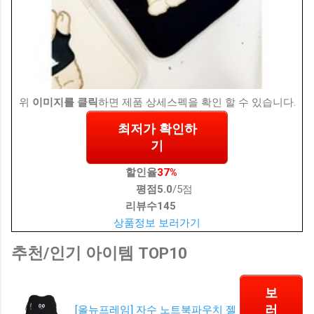
위
이미지를 클릭
하면 제품 상세스펙을 확인 할 수 있습니다.
최저가 확인하
기
할인율
37%
평점
5.0
/5점
리뷰수
145
상품정보 보러가기
추천/인기 아이템 TOP10
보
러
[올뉴프레임] 자수 노트북파우치 젤