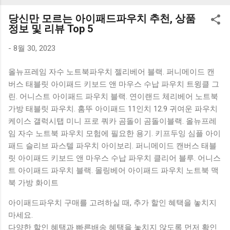
K1000 일반형 블루투스키보드 구매를 고려하실 때, 추가 할인
당신만 모르는 아이패드파우치 추천, 상품
혜택을 놓치지 마세요. 다양한 할인 혜택과 빠른배송 혜택을 놓
정보 및 리뷰 Top 5
치지 않도록 먼저 확인해보세요. 추가할인 확인하기 상품 하나
를 사더라도 종류도 많고, 가격도 다양해서 결정이 많이 어려우
-
8월 30, 2023
시죠? 특히 블루투스키보드 같은 상품을 고를 때는 더 고민이
올뉴프레임 자수 노트북파우치 젤리베어 블랙. 퍼니메이드 캔
많을 수 밖에 없습니다. 다양한 상품들을 상세스펙 과 가격 을
버스 태블릿 아이패드 키보드 앤 마우스 수납 파우치 트윙클 그
꼼꼼히 비교해서 구매하실 수 있도록 순위 추천 해드릴게요. 특
린. 어니스트 아이패드 파우치 블랙. 연이랜드 체리베어 노트북
가상품 보러가기 추천상품 Best 유니콘 멀티페어링 스마트폰
가방 태블릿 파우치. 홈뚜 아이패드 11인치 12.9 귀여운 파우치
태블릿 거치형 저소음 블루투스 키보드, BK-500SB, 일반형, 블
케이스 갤럭시탭 미니 프로 쿼카 곰돌이 곰돌이블랙. 올뉴프레
랙 유니콘 멀티페어링 스마트폰 태...
임 자수 노트북 파우치 모험에 필요한 용기. 키프두잉 심플 아이
패드 슬리브 파스텔 파우치 아이보리. 퍼니메이드 캔버스 태블
릿 아이패드 키보드 앤 마우스 수납 파우치 클리어 블루. 어니스
트 아이패드 파우치 블랙. 몰링베어 아이패드 파우치 노트북 맥
북 가방 화이트
아이패드파우치 구매를 고려하실 때, 추가 할인 혜택을 놓치지
마세요.
다양한 할인 혜택과 빠른배송 혜택을 놓치지 않도록 먼저 확인