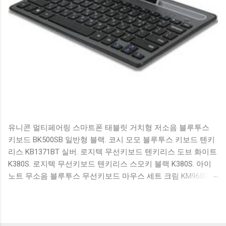
유니콘 멀티페어링 스마트폰 태블릿 거치형 저소음 블루투스
키보드 BK500SB 일반형 블랙. 코시 모모 블루투스 키보드 텐키
리스 KB1371BT 실버. 로지텍 무선키보드 텐키리스 도브 화이트
K380S. 로지텍 무선키보드 텐키리스 스모키 블랙 K380S. 아이
노트 무소음 블루투스 무선키보드 마우스 세트 크림 KM960RB
일반형. 오아 접이식 블루투스 키보드 OABTKBDA 퓨어 화이트.
코시 베이직 블루투스 키보드 KB1352BT 실버 텐키리스. 로지텍
무선키보드 텐키리스 더스티 로즈 K380S. 로이체 무선 키보드
마우스 세트 RX3100 블랙. 큐센 멤브레인 무선 키보드 블랙