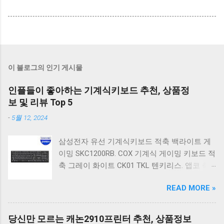
이 블로그의 인기 게시물
인플들이 좋아하는 기계식키보드 추천, 상품정
보 및 리뷰 Top 5
-
5월 12, 2024
삼성전자 유선 기계식키보드 적축 백라이트 게
이밍 SKC1200RB. COX 기계식 게이밍 키보드 적
축 그레이 화이트 CK01 TKL 텐키리스. 앱코 축
교환 레인보우 무빙 LED 기계식 키보드 청축 블
READ MORE »
랙 K560 일반형. 앱코 K517 레트로 기계식 게이
밍 유선키보드 갈축 일반형 레트로 베이지. 체리
키보드 G803000S TKL RGB 게이밍 텐키리스 기
당신만 모르는 캐논2910프린터 추천, 상품정보