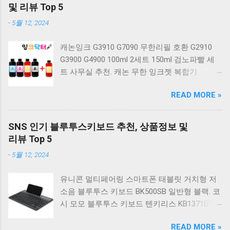
계식 키보드 4종 축 선택 저소음적축 블랙. 체리
및 리뷰 Top 5
키보드 G803000S TKL 게이밍 텐키리스 기계식
-
5월 12, 2024
키보드 4종 축 선택 적축 화이트. 앱코 레트로 기
계식 게이밍 키보드 적축 K517 일반형 레트로
캐논잉크 G3910 G7090 무한리필 호환 G2910
베이지 K517 Retro. COX CK01 교체축 사이드
G3900 G4900 100ml 2세트 150ml 검노파빨 세
RGB 게이밍 기계식 키보드 네이비 CK01NV적축
트 사무실 추천. 캐논 무한 잉크젯 복합기
일반형. 체리키보드 XTRFY MX BOARD 3.1 RGB
G2910. 캐논 무한 무선 잉크젯 복합기 G3910. 캐
게이밍 기계식 키보드 24종 축 선택 적축 블랙.
READ MORE »
논 PIXMA G2910 잉크포함 정품 무한복합기 컬
COX 기계식 게이밍 키보드 갈축 그레이 화이트
러 잉크젯복합기 가정용프린터 상세정보참조.
CK01 TKL 텐키리스 기계식키보드 구매를 고려
캐논 G시리즈 프린터 정품 헤드 카트리지
하실 때, 추가 할인 혜택을 놓치지 마세요. 다양
SNS 인기 블루투스키보드 추천, 상품정보 및
G1900 G2900 G3900 G4900 G2910 G3910
한 할인 혜택과 빠른배송 혜택을 놓치지 않도록
리뷰 Top 5
G4910 무한리필잉크 칼라 1개. 잉크맨 GI990 호
먼저 확인해보세요. 추가할인 확인하기 상품 하
-
5월 12, 2024
환 무한잉크 캐논 프린터 G1900 G2900 G3900
나를 사더라도 종류도 많고, 가격도 다양해서 결
G4900 G1910 G2910 G2915 G3910 G3915
정이 많이 어려우시죠? 특히 기계식키보드 같은
유니콘 멀티페어링 스마트폰 태블릿 거치형 저
G4902 G4910 G4911 리필 잉크 1개 GI990
상품을 고를 때는 더 고민이 많을 수 밖에 없습
소음 블루투스 키보드 BK500SB 일반형 블랙. 코
500ml 4색세트. 캐논 빌트인 정품무한 복합기
니다. 다양한 상품들을 상세스펙 과 가격 을 꼼
시 모모 블루투스 키보드 텐키리스 KB1371BT
G2910 정품잉크 포함충전잉크4색 추가증정. 캐
꼼히 비교해서 구매하실 수 있도록 순위 추천 해
실버. 로지텍 무선키보드 텐키리스 도브 화이트
논 무한 잉크젯 복합기 G4910. 캐논 GI990 호환
드릴게요. 특가상품 보러가기 ...
READ MORE »
K380S. 로지텍 무선키보드 텐키리스 스모키 블