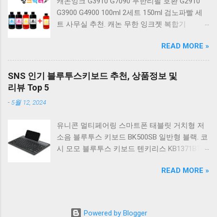
캐논잉크 G3910 G7090 무한리필 호환 G2910
베이지 K517 Retro. COX CK01 교체축 사이드
G3900 G4900 100ml 2세트 150ml 검노파빨 세
RGB 게이밍 기계식 키보드 네이비 CK01NV적축
트 사무실 추천. 캐논 무한 잉크젯 복합기
일반형. 체리키보드 XTRFY MX BOARD 3.1 RGB
G2910. 캐논 무한 무선 잉크젯 복합기 G3910. 캐
게이밍 기계식 키보드 24종 축 선택 적축 블랙.
READ MORE »
논 PIXMA G2910 잉크포함 정품 무한복합기 컬
COX 기계식 게이밍 키보드 갈축 그레이 화이트
러 잉크젯복합기 가정용프린터 상세정보참조.
CK01 TKL 텐키리스 기계식키보드 구매를 고려
캐논 G시리즈 프린터 정품 헤드 카트리지
하실 때, 추가 할인 혜택을 놓치지 마세요. 다양
SNS 인기 블루투스키보드 추천, 상품정보 및
G1900 G2900 G3900 G4900 G2910 G3910
한 할인 혜택과 빠른배송 혜택을 놓치지 않도록
리뷰 Top 5
G4910 무한리필잉크 칼라 1개. 잉크맨 GI990 호
먼저 확인해보세요. 추가할인 확인하기 상품 하
-
5월 12, 2024
환 무한잉크 캐논 프린터 G1900 G2900 G3900
나를 사더라도 종류도 많고, 가격도 다양해서 결
G4900 G1910 G2910 G2915 G3910 G3915
정이 많이 어려우시죠? 특히 기계식키보드 같은
유니콘 멀티페어링 스마트폰 태블릿 거치형 저
G4902 G4910 G4911 리필 잉크 1개 GI990
상품을 고를 때는 더 고민이 많을 수 밖에 없습
소음 블루투스 키보드 BK500SB 일반형 블랙. 코
500ml 4색세트. 캐논 빌트인 정품무한 복합기
니다. 다양한 상품들을 상세스펙 과 가격 을 꼼
시 모모 블루투스 키보드 텐키리스 KB1371BT
G2910 정품잉크 포함충전잉크4색 추가증정. 캐
꼼히 비교해서 구매하실 수 있도록 순위 추천 해
실버. 로지텍 무선키보드 텐키리스 도브 화이트
논 무한 잉크젯 복합기 G4910. 캐논 GI990 호환
드릴게요. 특가상품 보러가기 ...
READ MORE »
K380S. 로지텍 무선키보드 텐키리스 스모키 블
잉크 4색세트 G3910 G3900 G2900 G4900
랙 K380S. 아이노트 무소음 블루투스 무선키보
G2910 G3915 G3100 G1900 G4902 G4910
드 마우스 세트 크림 KM960RB 일반형. 오아 접
G1910 리필 1세트. 캐논 무한 유무선 잉크젯 복
이식 블루투스 키보드 OABTKBDA 퓨어 화이트.
합기 G6091 캐논2910프린터 구매를 고려하실
Powered by Blogger