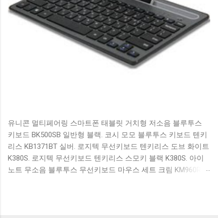
유니콘 멀티페어링 스마트폰 태블릿 거치형 저소음 블루투스
키보드 BK500SB 일반형 블랙. 코시 모모 블루투스 키보드 텐키
리스 KB1371BT 실버. 로지텍 무선키보드 텐키리스 도브 화이트
K380S. 로지텍 무선키보드 텐키리스 스모키 블랙 K380S. 아이
노트 무소음 블루투스 무선키보드 마우스 세트 크림 KM960RB
일반형. 오아 접이식 블루투스 키보드 OABTKBDA 퓨어 화이트.
코시 베이직 블루투스 키보드 KB1352BT 실버 텐키리스. 로지텍
무선키보드 텐키리스 더스티 로즈 K380S. 로이체 무선 키보드
마우스 세트 RX3100 블랙. 큐센 멤브레인 무선 키보드 블랙