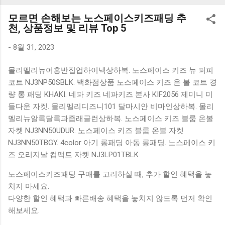
K1000 일반형 블루투스키보드 구매를 고려하실 때, 추가 할인
모르면 손해보는 노스페이스키즈패딩 추
혜택을 놓치지 마세요. 다양한 할인 혜택과 빠른배송 혜택을 놓
천, 상품정보 및 리뷰 Top 5
치지 않도록 먼저 확인해보세요. 추가할인 확인하기 상품 하나
를 사더라도 종류도 많고, 가격도 다양해서 결정이 많이 어려우
-
8월 31, 2023
시죠? 특히 블루투스키보드 같은 상품을 고를 때는 더 고민이
몰리멜리뉴어흥반집업하이넥상하복. 노스페이스 키즈 뉴 퍼피
많을 수 밖에 없습니다. 다양한 상품들을 상세스펙 과 가격 을
코트 NJ3NP50SBLK. 백화점상품 노스페이스 키즈 온 볼 코트 경
꼼꼼히 비교해서 구매하실 수 있도록 순위 추천 해드릴게요. 특
량 롱 패딩 KHAKI. 네파 키즈 네파키즈 본사 KIF2056 제미니 미
가상품 보러가기 추천상품 Best 유니콘 멀티페어링 스마트폰
들다운 자켓. 몰리멜리디즈니101 달마시안 비마인상하복. 몰리
태블릿 거치형 저소음 블루투스 키보드, BK-500SB, 일반형, 블
멜리뉴알록달록과즙래글런상하복. 노스페이스 키즈 블룸 온볼
랙 유니콘 멀티페어링 스마트폰 태...
자켓 NJ3NN50UDUR. 노스페이스 키즈 블룸 온볼 자켓
NJ3NN50TBGY. 4color 아기 롱패딩 아동 롱패딩. 노스페이스 키
즈 오리지날 컴팩트 자켓 NJ3LP01TBLK
노스페이스키즈패딩 구매를 고려하실 때, 추가 할인 혜택을 놓
치지 마세요.
다양한 할인 혜택과 빠른배송 혜택을 놓치지 않도록 먼저 확인
해보세요.