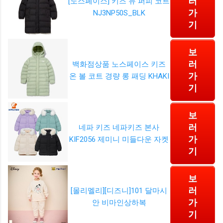
러
[노스페이스] 키즈 뉴 퍼피 코트
가
NJ3NP50S_BLK
기
보
러
백화점상품 노스페이스 키즈
가
온 볼 코트 경량 롱 패딩 KHAKI
기
보
러
네파 키즈 네파키즈 본사
가
KIF2056 제미니 미들다운 자켓
기
보
러
[몰리멜리][디즈니]101 달마시
가
안 비마인상하복
기