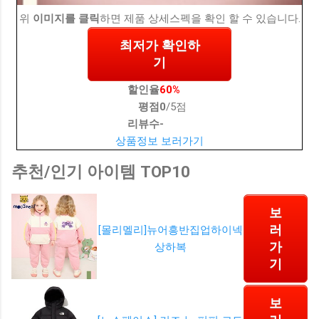
위
이미지를 클릭
하면 제품 상세스펙을 확인 할 수 있습니다.
최저가 확인하
기
할인율
60%
평점
0
/5점
리뷰수
-
상품정보 보러가기
추천/인기 아이템 TOP10
보
러
[몰리멜리]뉴어흥반집업하이넥
가
상하복
기
보