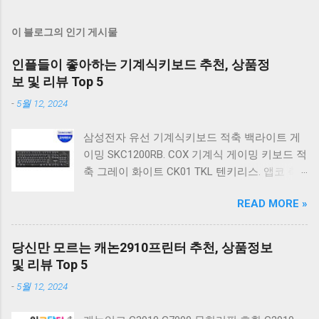
이 블로그의 인기 게시물
인플들이 좋아하는 기계식키보드 추천, 상품정
보 및 리뷰 Top 5
-
5월 12, 2024
삼성전자 유선 기계식키보드 적축 백라이트 게
이밍 SKC1200RB. COX 기계식 게이밍 키보드 적
축 그레이 화이트 CK01 TKL 텐키리스. 앱코 축
교환 레인보우 무빙 LED 기계식 키보드 청축 블
READ MORE »
랙 K560 일반형. 앱코 K517 레트로 기계식 게이
밍 유선키보드 갈축 일반형 레트로 베이지. 체리
키보드 G803000S TKL RGB 게이밍 텐키리스 기
당신만 모르는 캐논2910프린터 추천, 상품정보
계식 키보드 4종 축 선택 저소음적축 블랙. 체리
및 리뷰 Top 5
키보드 G803000S TKL 게이밍 텐키리스 기계식
-
5월 12, 2024
키보드 4종 축 선택 적축 화이트. 앱코 레트로 기
계식 게이밍 키보드 적축 K517 일반형 레트로