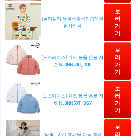
보
러
[몰리멜리]뉴알록달록과즙래글
가
런상하복
기
보
러
[노스페이스] 키즈 블룸 온볼 자
가
켓 NJ3NN50U_DUR
기
보
러
[노스페이스] 키즈 블룸 온볼 자
가
켓 NJ3NN50T_BGY
기
보
러
4color 아기 롱패딩 아동 롱패