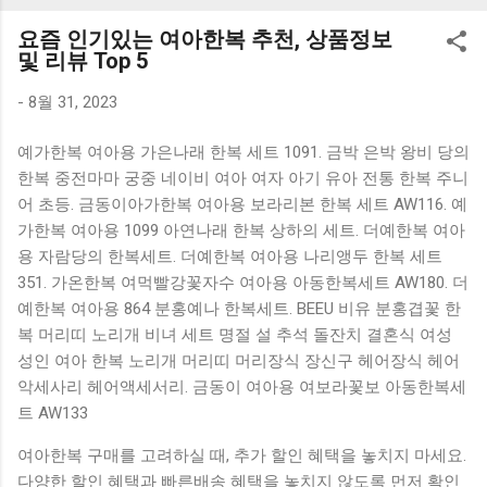
K1000 일반형 블루투스키보드 구매를 고려하실 때, 추가 할인
요즘 인기있는 여아한복 추천, 상품정보
혜택을 놓치지 마세요. 다양한 할인 혜택과 빠른배송 혜택을 놓
및 리뷰 Top 5
치지 않도록 먼저 확인해보세요. 추가할인 확인하기 상품 하나
를 사더라도 종류도 많고, 가격도 다양해서 결정이 많이 어려우
-
8월 31, 2023
시죠? 특히 블루투스키보드 같은 상품을 고를 때는 더 고민이
예가한복 여아용 가은나래 한복 세트 1091. 금박 은박 왕비 당의
많을 수 밖에 없습니다. 다양한 상품들을 상세스펙 과 가격 을
한복 중전마마 궁중 네이비 여아 여자 아기 유아 전통 한복 주니
꼼꼼히 비교해서 구매하실 수 있도록 순위 추천 해드릴게요. 특
어 초등. 금동이아가한복 여아용 보라리본 한복 세트 AW116. 예
가상품 보러가기 추천상품 Best 유니콘 멀티페어링 스마트폰
가한복 여아용 1099 아연나래 한복 상하의 세트. 더예한복 여아
태블릿 거치형 저소음 블루투스 키보드, BK-500SB, 일반형, 블
용 자람당의 한복세트. 더예한복 여아용 나리앵두 한복 세트
랙 유니콘 멀티페어링 스마트폰 태...
351. 가온한복 여먹빨강꽃자수 여아용 아동한복세트 AW180. 더
예한복 여아용 864 분홍예나 한복세트. BEEU 비유 분홍겹꽃 한
복 머리띠 노리개 비녀 세트 명절 설 추석 돌잔치 결혼식 여성
성인 여아 한복 노리개 머리띠 머리장식 장신구 헤어장식 헤어
악세사리 헤어액세서리. 금동이 여아용 여보라꽃보 아동한복세
트 AW133
여아한복 구매를 고려하실 때, 추가 할인 혜택을 놓치지 마세요.
다양한 할인 혜택과 빠른배송 혜택을 놓치지 않도록 먼저 확인