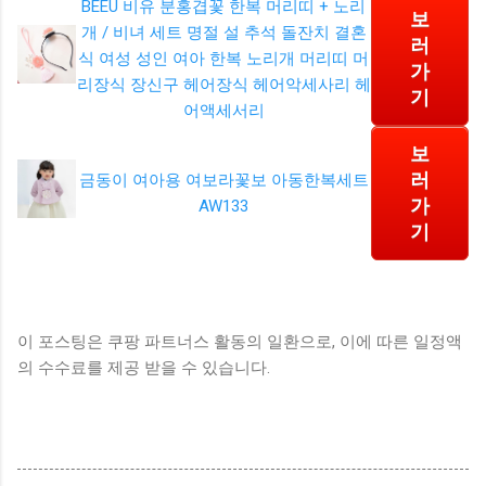
BEEU 비유 분홍겹꽃 한복 머리띠 + 노리
보
개 / 비녀 세트 명절 설 추석 돌잔치 결혼
러
식 여성 성인 여아 한복 노리개 머리띠 머
가
리장식 장신구 헤어장식 헤어악세사리 헤
기
어액세서리
보
러
금동이 여아용 여보라꽃보 아동한복세트
가
AW133
기
이 포스팅은 쿠팡 파트너스 활동의 일환으로, 이에 따른 일정액
의 수수료를 제공 받을 수 있습니다.