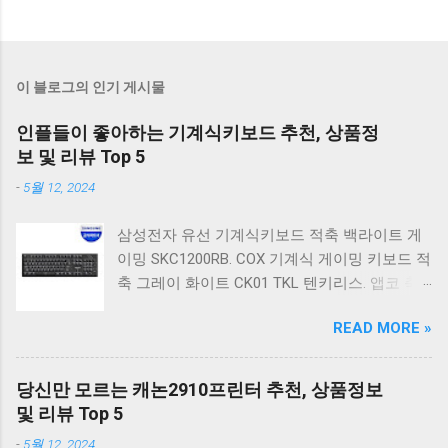
이 블로그의 인기 게시물
인플들이 좋아하는 기계식키보드 추천, 상품정
보 및 리뷰 Top 5
-
5월 12, 2024
삼성전자 유선 기계식키보드 적축 백라이트 게
이밍 SKC1200RB. COX 기계식 게이밍 키보드 적
축 그레이 화이트 CK01 TKL 텐키리스. 앱코 축
교환 레인보우 무빙 LED 기계식 키보드 청축 블
READ MORE »
랙 K560 일반형. 앱코 K517 레트로 기계식 게이
밍 유선키보드 갈축 일반형 레트로 베이지. 체리
키보드 G803000S TKL RGB 게이밍 텐키리스 기
당신만 모르는 캐논2910프린터 추천, 상품정보
계식 키보드 4종 축 선택 저소음적축 블랙. 체리
및 리뷰 Top 5
키보드 G803000S TKL 게이밍 텐키리스 기계식
-
5월 12, 2024