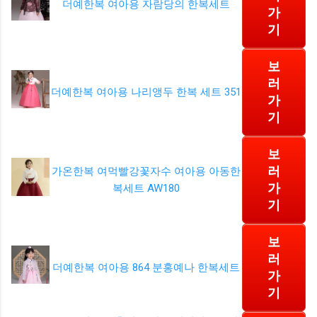
더예한복 여아용 자람당의 한복세트
가
기
보
러
더예한복 여아용 나리앵두 한복 세트 351
가
기
보
러
가온한복 여먹빨강꽃자수 여아용 아동한
가
복세트 AW180
기
보
러
더예한복 여아용 864 분홍예나 한복세트
가
기