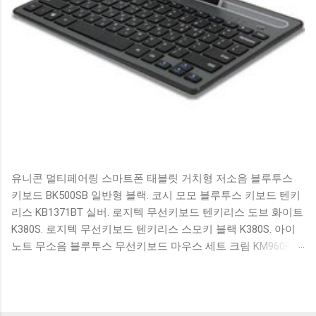
유니콘 멀티페어링 스마트폰 태블릿 거치형 저소음 블루투스
키보드 BK500SB 일반형 블랙. 코시 모모 블루투스 키보드 텐키
리스 KB1371BT 실버. 로지텍 무선키보드 텐키리스 도브 화이트
K380S. 로지텍 무선키보드 텐키리스 스모키 블랙 K380S. 아이
노트 무소음 블루투스 무선키보드 마우스 세트 크림 KM960RB
일반형. 오아 접이식 블루투스 키보드 OABTKBDA 퓨어 화이트.
코시 베이직 블루투스 키보드 KB1352BT 실버 텐키리스. 로지텍
무선키보드 텐키리스 더스티 로즈 K380S. 로이체 무선 키보드
마우스 세트 RX3100 블랙. 큐센 멤브레인 무선 키보드 블랙