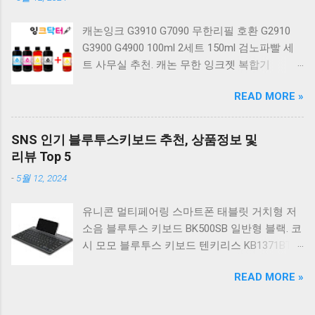
키보드 4종 축 선택 적축 화이트. 앱코 레트로 기
계식 게이밍 키보드 적축 K517 일반형 레트로
캐논잉크 G3910 G7090 무한리필 호환 G2910
베이지 K517 Retro. COX CK01 교체축 사이드
G3900 G4900 100ml 2세트 150ml 검노파빨 세
RGB 게이밍 기계식 키보드 네이비 CK01NV적축
트 사무실 추천. 캐논 무한 잉크젯 복합기
일반형. 체리키보드 XTRFY MX BOARD 3.1 RGB
G2910. 캐논 무한 무선 잉크젯 복합기 G3910. 캐
게이밍 기계식 키보드 24종 축 선택 적축 블랙.
READ MORE »
논 PIXMA G2910 잉크포함 정품 무한복합기 컬
COX 기계식 게이밍 키보드 갈축 그레이 화이트
러 잉크젯복합기 가정용프린터 상세정보참조.
CK01 TKL 텐키리스 기계식키보드 구매를 고려
캐논 G시리즈 프린터 정품 헤드 카트리지
하실 때, 추가 할인 혜택을 놓치지 마세요. 다양
SNS 인기 블루투스키보드 추천, 상품정보 및
G1900 G2900 G3900 G4900 G2910 G3910
한 할인 혜택과 빠른배송 혜택을 놓치지 않도록
리뷰 Top 5
G4910 무한리필잉크 칼라 1개. 잉크맨 GI990 호
먼저 확인해보세요. 추가할인 확인하기 상품 하
-
5월 12, 2024
환 무한잉크 캐논 프린터 G1900 G2900 G3900
나를 사더라도 종류도 많고, 가격도 다양해서 결
G4900 G1910 G2910 G2915 G3910 G3915
정이 많이 어려우시죠? 특히 기계식키보드 같은
유니콘 멀티페어링 스마트폰 태블릿 거치형 저
G4902 G4910 G4911 리필 잉크 1개 GI990
상품을 고를 때는 더 고민이 많을 수 밖에 없습
소음 블루투스 키보드 BK500SB 일반형 블랙. 코
500ml 4색세트. 캐논 빌트인 정품무한 복합기
니다. 다양한 상품들을 상세스펙 과 가격 을 꼼
시 모모 블루투스 키보드 텐키리스 KB1371BT
G2910 정품잉크 포함충전잉크4색 추가증정. 캐
꼼히 비교해서 구매하실 수 있도록 순위 추천 해
실버. 로지텍 무선키보드 텐키리스 도브 화이트
논 무한 잉크젯 복합기 G4910. 캐논 GI990 호환
드릴게요. 특가상품 보러가기 ...
READ MORE »
K380S. 로지텍 무선키보드 텐키리스 스모키 블
잉크 4색세트 G3910 G3900 G2900 G4900
랙 K380S. 아이노트 무소음 블루투스 무선키보
G2910 G3915 G3100 G1900 G4902 G4910
드 마우스 세트 크림 KM960RB 일반형. 오아 접