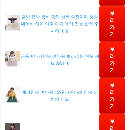
보
금박 은박 왕비 당의 한복 중전마마 궁중
러
네이비 여아 여자 아기 유아 전통 한복 주
가
니어 초등
기
보
러
금동이아가한복 여아용 보라리본 한복 세
가
트 AW116
기
보
러
예가한복 여아용 1099 아연나래 한복 상
가
하의 세트
기
보
러