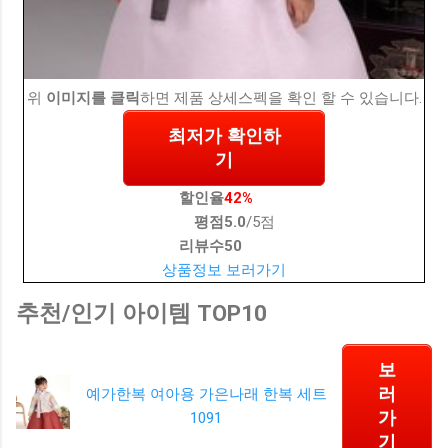
위
이미지를 클릭
하면 제품 상세스펙을 확인 할 수 있습니다.
최저가 확인하
기
할인율
42%
평점
5.0
/5점
리뷰수
50
상품정보 보러가기
추천/인기 아이템 TOP10
보
러
예가한복 여아용 가은나래 한복 세트
가
1091
기