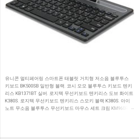
유니콘 멀티페어링 스마트폰 태블릿 거치형 저소음 블루투스
키보드 BK500SB 일반형 블랙. 코시 모모 블루투스 키보드 텐키
리스 KB1371BT 실버. 로지텍 무선키보드 텐키리스 도브 화이트
K380S. 로지텍 무선키보드 텐키리스 스모키 블랙 K380S. 아이
노트 무소음 블루투스 무선키보드 마우스 세트 크림 KM960RB
일반형. 오아 접이식 블루투스 키보드 OABTKBDA 퓨어 화이트.
코시 베이직 블루투스 키보드 KB1352BT 실버 텐키리스. 로지텍
무선키보드 텐키리스 더스티 로즈 K380S. 로이체 무선 키보드
마우스 세트 RX3100 블랙. 큐센 멤브레인 무선 키보드 블랙