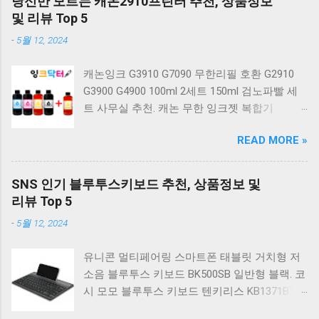
당신만 모르는 캐논2910프린터 추천, 상품정보
계식 키보드 4종 축 선택 저소음적축 블랙. 체리
및 리뷰 Top 5
키보드 G803000S TKL 게이밍 텐키리스 기계식
-
5월 12, 2024
키보드 4종 축 선택 적축 화이트. 앱코 레트로 기
계식 게이밍 키보드 적축 K517 일반형 레트로
캐논잉크 G3910 G7090 무한리필 호환 G2910
베이지 K517 Retro. COX CK01 교체축 사이드
G3900 G4900 100ml 2세트 150ml 검노파빨 세
RGB 게이밍 기계식 키보드 네이비 CK01NV적축
트 사무실 추천. 캐논 무한 잉크젯 복합기
일반형. 체리키보드 XTRFY MX BOARD 3.1 RGB
G2910. 캐논 무한 무선 잉크젯 복합기 G3910. 캐
게이밍 기계식 키보드 24종 축 선택 적축 블랙.
READ MORE »
논 PIXMA G2910 잉크포함 정품 무한복합기 컬
COX 기계식 게이밍 키보드 갈축 그레이 화이트
러 잉크젯복합기 가정용프린터 상세정보참조.
CK01 TKL 텐키리스 기계식키보드 구매를 고려
캐논 G시리즈 프린터 정품 헤드 카트리지
하실 때, 추가 할인 혜택을 놓치지 마세요. 다양
SNS 인기 블루투스키보드 추천, 상품정보 및
G1900 G2900 G3900 G4900 G2910 G3910
한 할인 혜택과 빠른배송 혜택을 놓치지 않도록
리뷰 Top 5
G4910 무한리필잉크 칼라 1개. 잉크맨 GI990 호
먼저 확인해보세요. 추가할인 확인하기 상품 하
-
5월 12, 2024
환 무한잉크 캐논 프린터 G1900 G2900 G3900
나를 사더라도 종류도 많고, 가격도 다양해서 결
G4900 G1910 G2910 G2915 G3910 G3915
정이 많이 어려우시죠? 특히 기계식키보드 같은
유니콘 멀티페어링 스마트폰 태블릿 거치형 저
G4902 G4910 G4911 리필 잉크 1개 GI990
상품을 고를 때는 더 고민이 많을 수 밖에 없습
소음 블루투스 키보드 BK500SB 일반형 블랙. 코
500ml 4색세트. 캐논 빌트인 정품무한 복합기
니다. 다양한 상품들을 상세스펙 과 가격 을 꼼
시 모모 블루투스 키보드 텐키리스 KB1371BT
G2910 정품잉크 포함충전잉크4색 추가증정. 캐
꼼히 비교해서 구매하실 수 있도록 순위 추천 해
실버. 로지텍 무선키보드 텐키리스 도브 화이트
논 무한 잉크젯 복합기 G4910. 캐논 GI990 호환
드릴게요. 특가상품 보러가기 ...