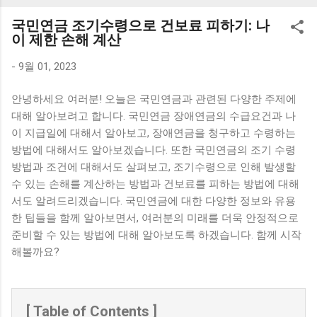
K1000 일반형 블루투스키보드 구매를 고려하실 때, 추가 할인
국민연금 조기수령으로 건보료 피하기: 나
혜택을 놓치지 마세요. 다양한 할인 혜택과 빠른배송 혜택을 놓
이 제한 손해 계산
치지 않도록 먼저 확인해보세요. 추가할인 확인하기 상품 하나
를 사더라도 종류도 많고, 가격도 다양해서 결정이 많이 어려우
-
9월 01, 2023
시죠? 특히 블루투스키보드 같은 상품을 고를 때는 더 고민이
안녕하세요 여러분! 오늘은 국민연금과 관련된 다양한 주제에
많을 수 밖에 없습니다. 다양한 상품들을 상세스펙 과 가격 을
대해 알아보려고 합니다. 국민연금 장애연금의 수급요건과 나
꼼꼼히 비교해서 구매하실 수 있도록 순위 추천 해드릴게요. 특
이 지급일에 대해서 알아보고, 장애연금을 청구하고 수령하는
가상품 보러가기 추천상품 Best 유니콘 멀티페어링 스마트폰
방법에 대해서도 알아보겠습니다. 또한 국민연금의 조기 수령
태블릿 거치형 저소음 블루투스 키보드, BK-500SB, 일반형, 블
방법과 조건에 대해서도 살펴보고, 조기수령으로 인해 발생할
랙 유니콘 멀티페어링 스마트폰 태...
수 있는 손해를 계산하는 방법과 건보료를 피하는 방법에 대해
서도 알려드리겠습니다. 국민연금에 대한 다양한 정보와 유용
한 팁들을 함께 알아보면서, 여러분의 미래를 더욱 안정적으로
준비할 수 있는 방법에 대해 알아보도록 하겠습니다. 함께 시작
해볼까요?
[ Table of Contents ]