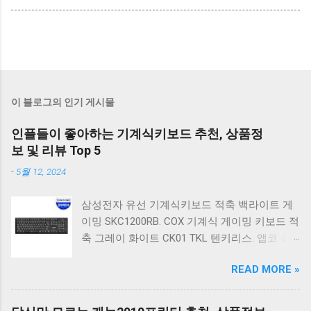
이 블로그의 인기 게시물
인플들이 좋아하는 기계식키보드 추천, 상품정
보 및 리뷰 Top 5
-
5월 12, 2024
삼성전자 유선 기계식키보드 적축 백라이트 게
이밍 SKC1200RB. COX 기계식 게이밍 키보드 적
축 그레이 화이트 CK01 TKL 텐키리스. 앱코 축
교환 레인보우 무빙 LED 기계식 키보드 청축 블
READ MORE »
랙 K560 일반형. 앱코 K517 레트로 기계식 게이
밍 유선키보드 갈축 일반형 레트로 베이지. 체리
키보드 G803000S TKL RGB 게이밍 텐키리스 기