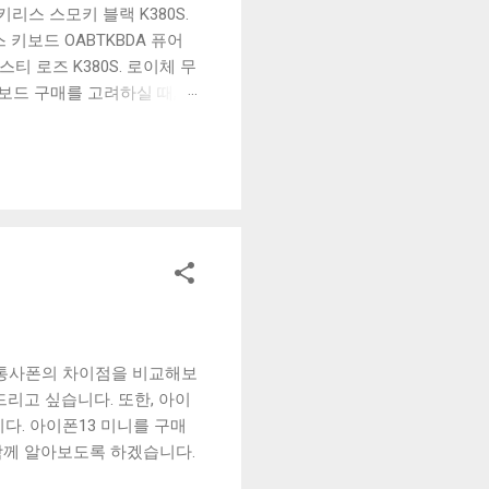
리스 스모키 블랙 K380S.
키보드 OABTKBDA 퓨어
티 로즈 K380S. 로이체 무
키보드 구매를 고려하실 때, 추
해보세요. 추가할인 확인하기
보드 같은 상품을 고를 때는
실 수 있도록 순위 추천 해
블루투스 키보드, BK-
이통사폰의 차이점을 비교해보
리고 싶습니다. 또한, 아이
다. 아이폰13 미니를 구매
함께 알아보도록 하겠습니다.