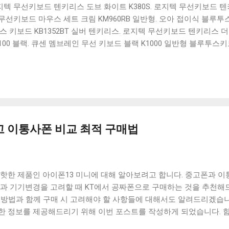
 로지텍 무선키보드 텐키리스 도브 화이트 K380S. 로지텍 무선키보드 텐키
선키보드 마우스 세트 크림 KM960RB 일반형. 오아 접이식 블루투스 
 키보드 KB1352BT 실버 텐키리스. 로지텍 무선키보드 텐키리스 더스
100 블랙. 큐센 멤브레인 무선 키보드 블랙 K1000 일반형 블루투스
세요. 다양한 할인 혜택과 빠른배송 혜택을 놓치지 않도록 먼저 확인
도 많고, 가격도 다양해서 결정이 많이 어려우시죠? 특히 블루투스키
습니다. 다양한 상품들을 상세스펙 과 가격 을 꼼꼼히 비교해서 구매하
 추천상품 Best 유니콘 멀티페어링 스마트폰 태블릿 거치형 저소음 
콘 멀티페어링 스마트폰 태...
고 이통사폰 비교 최적 구매법
 핫한 제품인 아이폰13 미니에 대해 알아보려고 합니다. 중고폰과 
격과 기기변경을 고려할 때 KT에서 공짜폰으로 구매하는 것을 추천해드
 방법과 함께 구매 시 고려해야 할 사항들에 대해서도 알려드리겠습니
한 정보를 제공해드리기 위해 이번 포스트를 작성하게 되었습니다. 