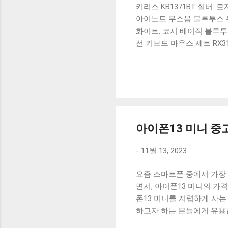
키리스 KB1371BT 실버.
아이노트 무소음 블루투스 무
화이트. 코시 베이직 블루투스
선 키보드 마우스 세트 RX3
가 할인 혜택을 놓치지 마
상품 하나를 사더라도 종류
더 고민이 많을 수 밖에 없
드릴게요. 특가상품 보러가기
500SB, 일반형, 블랙 유니
아이폰13 미니 중
-
11월 13, 2023
요즘 스마트폰 중에서 가장
면서, 아이폰13 미니의 가
폰13 미니를 저렴하게 사는
하고자 하는 분들에게 유용