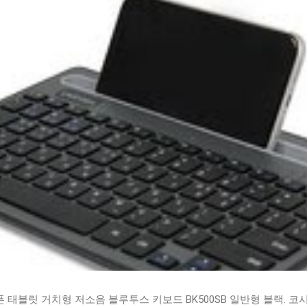
태블릿 거치형 저소음 블루투스 키보드 BK500SB 일반형 블랙. 코