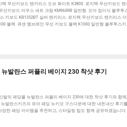
 로지텍 무선키보드 텐키리스 도브 화이트 K380S. 로지텍 무선키보드 텐키
선키보드 마우스 세트 크림 KM960RB 일반형. 오아 접이식 블루투스 
 키보드 KB1352BT 실버 텐키리스. 로지텍 무선키보드 텐키리스 더스
100 블랙. 큐센 멤브레인 무선 키보드 블랙 K1000 일반형 블루투스
세요. 다양한 할인 혜택과 빠른배송 혜택을 놓치지 않도록 먼저 확인
도 많고, 가격도 다양해서 결정이 많이 어려우시죠? 특히 블루투스키
습니다. 다양한 상품들을 상세스펙 과 가격 을 꼼꼼히 비교해서 구매하
 추천상품 Best 유니콘 멀티페어링 스마트폰 태블릿 거치형 저소음 
콘 멀티페어링 스마트폰 태...
뉴발란스 퍼플리 베이지 230 착샷 후기
발의 패딩뮬 뉴발란스 퍼플리 베이지 230에 대한 착샷 후기와 함께
고 뉴발란스키즈의 유아 패딩 뉴키모 구스다운에 대한 내돈내산 후기를
양한 패딩 아이템을 추천하고, 스타일링 팁도 함께 공유하겠습니다.