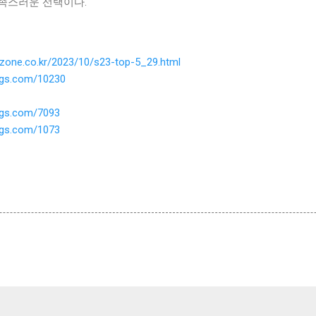
족스러운 선택이다.
ezone.co.kr/2023/10/s23-top-5_29.html
ings.com/10230
ings.com/7093
ings.com/1073