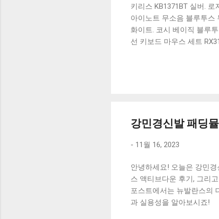
키리스 KB1371BT 실버.
아이노트 무소음 블루투스 무
화이트. 코시 베이직 블루투스
선 키보드 마우스 세트 RX3
가 할인 혜택을 놓치지 마
상품 하나를 사더라도 종류
더 고민이 많을 수 밖에 없
드릴게요. 특가상품 보러가기
500SB, 일반형, 블랙 유니
강민경신발 패딩뮬 
-
11월 16, 2023
안녕하세요! 오늘은 강민경신
스 액티브다운 후기, 그리
포스트에서는 뉴발란스의 다
과 실용성을 알아보시죠!