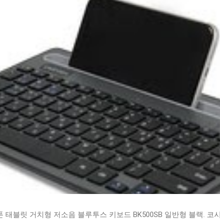
태블릿 거치형 저소음 블루투스 키보드 BK500SB 일반형 블랙. 코