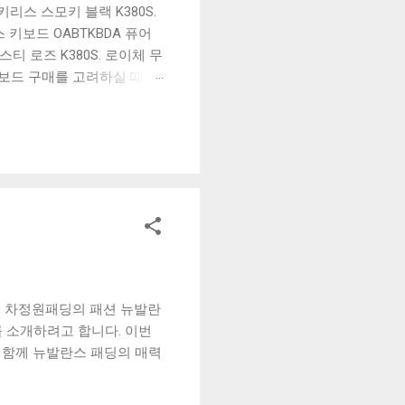
리스 스모키 블랙 K380S.
키보드 OABTKBDA 퓨어
티 로즈 K380S. 로이체 무
키보드 구매를 고려하실 때, 추
해보세요. 추가할인 확인하기
보드 같은 상품을 고를 때는
실 수 있도록 순위 추천 해
블루투스 키보드, BK-
, 차정원패딩의 패션 뉴발란
 소개하려고 합니다. 이번
 함께 뉴발란스 패딩의 매력