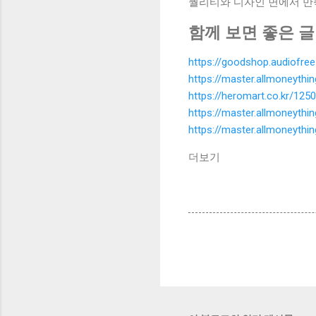
퀄리티와 디자인 면에서 만
함께 보면 좋은 글
https://goodshop.audiofre
https://master.allmoneyth
https://heromart.co.kr/1250
https://master.allmoneyth
https://master.allmoneyth
더보기