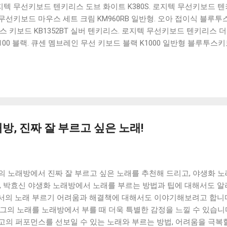
 로지텍 무선키보드 텐키리스 도브 화이트 K380S. 로지텍 무선키보드 텐키
선키보드 마우스 세트 크림 KM960RB 일반형. 오아 접이식 블루투스 
 키보드 KB1352BT 실버 텐키리스. 로지텍 무선키보드 텐키리스 더스
100 블랙. 큐센 멤브레인 무선 키보드 블랙 K1000 일반형 블루투스
세요. 다양한 할인 혜택과 빠른배송 혜택을 놓치지 않도록 먼저 확인
도 많고, 가격도 다양해서 결정이 많이 어려우시죠? 특히 블루투스키
습니다. 다양한 상품들을 상세스펙 과 가격 을 꼼꼼히 비교해서 구매하
 추천상품 Best 유니콘 멀티페어링 스마트폰 태블릿 거치형 저소음 
콘 멀티페어링 스마트폰 태...
방, 진짜 잘 부르고 싶은 노래!
의 노래방에서 진짜 잘 부르고 싶은 노래를 추천해 드리고, 야생화 
한, 박효신 야생화 노래방에서 노래를 부르는 방법과 팁에 대해서도 
서의 노래 부르기 어려움과 해결책에 대해서도 이야기해보려고 합니다
그의 노래를 노래방에서 부를 때 더욱 특별한 감정을 느낄 수 있습니
고의 퍼포먼스를 선보일 수 있는 노래와 부르는 방법, 어려움을 극복