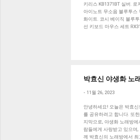
키리스 KB1371BT 실버.
아이노트 무소음 블루투스 무
화이트. 코시 베이직 블루투스
선 키보드 마우스 세트 RX3
가 할인 혜택을 놓치지 마
상품 하나를 사더라도 종류
더 고민이 많을 수 밖에 없
드릴게요. 특가상품 보러가기
500SB, 일반형, 블랙 유니
박효신 야생화 노래
-
11월 26, 2023
안녕하세요! 오늘은 박효신
를 공유하려고 합니다. 또
지막으로, 야생화 노래방에
람들에게 사랑받고 있으며, 
께 박효신의 노래방에서 최