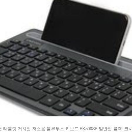
태블릿 거치형 저소음 블루투스 키보드 BK500SB 일반형 블랙. 코