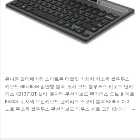
유니콘 멀티페어링 스마트폰 태블릿 거치형 저소음 블루투스
키보드 BK500SB 일반형 블랙. 코시 모모 블루투스 키보드 텐키
리스 KB1371BT 실버. 로지텍 무선키보드 텐키리스 도브 화이트
K380S. 로지텍 무선키보드 텐키리스 스모키 블랙 K380S. 아이
노트 무소음 블루투스 무선키보드 마우스 세트 크림 KM960RB
일반형. 오아 접이식 블루투스 키보드 OABTKBDA 퓨어 화이트.
코시 베이직 블루투스 키보드 KB1352BT 실버 텐키리스. 로지텍
무선키보드 텐키리스 더스티 로즈 K380S. 로이체 무선 키보드
마우스 세트 RX3100 블랙. 큐센 멤브레인 무선 키보드 블랙