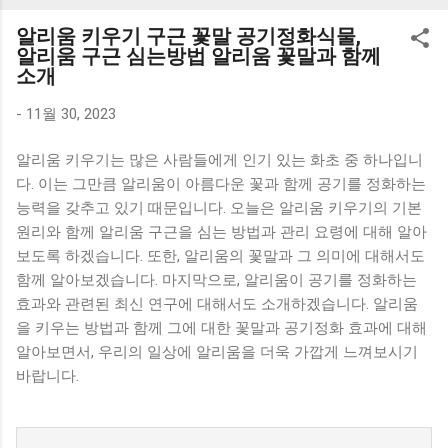
K1000 일반형 블루투스키보드 구매를 고려하실 때, 추가 할인
알리움 키우기 구근 꽃말 공기정화식물,
혜택을 놓치지 마세요. 다양한 할인 혜택과 빠른배송 혜택을 놓
알리움 구근 심는방법 알리움 꽃말과 함께
치지 않도록 먼저 확인해보세요. 추가할인 확인하기 상품 하나
소개
를 사더라도 종류도 많고, 가격도 다양해서 결정이 많이 어려우
-
11월 30, 2023
시죠? 특히 블루투스키보드 같은 상품을 고를 때는 더 고민이
많을 수 밖에 없습니다. 다양한 상품들을 상세스펙 과 가격 을
알리움 키우기는 많은 사람들에게 인기 있는 화초 중 하나입니
꼼꼼히 비교해서 구매하실 수 있도록 순위 추천 해드릴게요. 특
다. 이는 그만큼 알리움이 아름다운 꽃과 함께 공기를 정화하는
가상품 보러가기 추천상품 Best 유니콘 멀티페어링 스마트폰
능력을 갖추고 있기 때문입니다. 오늘은 알리움 키우기의 기본
태블릿 거치형 저소음 블루투스 키보드, BK-500SB, 일반형, 블
원리와 함께 알리움 구근을 심는 방법과 관리 요령에 대해 알아
랙 유니콘 멀티페어링 스마트폰 태...
보도록 하겠습니다. 또한, 알리움의 꽃말과 그 의미에 대해서도
함께 알아보겠습니다. 마지막으로, 알리움이 공기를 정화하는
효과와 관련된 최신 연구에 대해서도 소개하겠습니다. 알리움
을 키우는 방법과 함께 그에 대한 꽃말과 공기정화 효과에 대해
알아보면서, 우리의 일상에 알리움을 더욱 가깝게 느껴보시기
바랍니다.