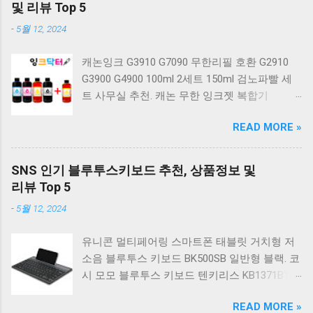
계식 키보드 4종 축 선택 저소음적축 블랙. 체리
및 리뷰 Top 5
키보드 G803000S TKL 게이밍 텐키리스 기계식
-
5월 12, 2024
키보드 4종 축 선택 적축 화이트. 앱코 레트로 기
계식 게이밍 키보드 적축 K517 일반형 레트로
캐논잉크 G3910 G7090 무한리필 호환 G2910
베이지 K517 Retro. COX CK01 교체축 사이드
G3900 G4900 100ml 2세트 150ml 검노파빨 세
RGB 게이밍 기계식 키보드 네이비 CK01NV적축
트 사무실 추천. 캐논 무한 잉크젯 복합기
일반형. 체리키보드 XTRFY MX BOARD 3.1 RGB
G2910. 캐논 무한 무선 잉크젯 복합기 G3910. 캐
게이밍 기계식 키보드 24종 축 선택 적축 블랙.
READ MORE »
논 PIXMA G2910 잉크포함 정품 무한복합기 컬
COX 기계식 게이밍 키보드 갈축 그레이 화이트
러 잉크젯복합기 가정용프린터 상세정보참조.
CK01 TKL 텐키리스 기계식키보드 구매를 고려
캐논 G시리즈 프린터 정품 헤드 카트리지
하실 때, 추가 할인 혜택을 놓치지 마세요. 다양
SNS 인기 블루투스키보드 추천, 상품정보 및
G1900 G2900 G3900 G4900 G2910 G3910
한 할인 혜택과 빠른배송 혜택을 놓치지 않도록
리뷰 Top 5
G4910 무한리필잉크 칼라 1개. 잉크맨 GI990 호
먼저 확인해보세요. 추가할인 확인하기 상품 하
-
5월 12, 2024
환 무한잉크 캐논 프린터 G1900 G2900 G3900
나를 사더라도 종류도 많고, 가격도 다양해서 결
G4900 G1910 G2910 G2915 G3910 G3915
정이 많이 어려우시죠? 특히 기계식키보드 같은
유니콘 멀티페어링 스마트폰 태블릿 거치형 저
G4902 G4910 G4911 리필 잉크 1개 GI990
상품을 고를 때는 더 고민이 많을 수 밖에 없습
소음 블루투스 키보드 BK500SB 일반형 블랙. 코
500ml 4색세트. 캐논 빌트인 정품무한 복합기
니다. 다양한 상품들을 상세스펙 과 가격 을 꼼
시 모모 블루투스 키보드 텐키리스 KB1371BT
G2910 정품잉크 포함충전잉크4색 추가증정. 캐
꼼히 비교해서 구매하실 수 있도록 순위 추천 해
실버. 로지텍 무선키보드 텐키리스 도브 화이트
논 무한 잉크젯 복합기 G4910. 캐논 GI990 호환
드릴게요. 특가상품 보러가기 ...
READ MORE »
K380S. 로지텍 무선키보드 텐키리스 스모키 블