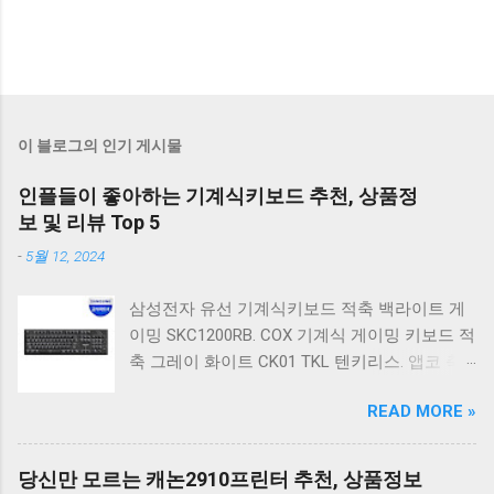
이 블로그의 인기 게시물
인플들이 좋아하는 기계식키보드 추천, 상품정
보 및 리뷰 Top 5
-
5월 12, 2024
삼성전자 유선 기계식키보드 적축 백라이트 게
이밍 SKC1200RB. COX 기계식 게이밍 키보드 적
축 그레이 화이트 CK01 TKL 텐키리스. 앱코 축
교환 레인보우 무빙 LED 기계식 키보드 청축 블
READ MORE »
랙 K560 일반형. 앱코 K517 레트로 기계식 게이
밍 유선키보드 갈축 일반형 레트로 베이지. 체리
키보드 G803000S TKL RGB 게이밍 텐키리스 기
당신만 모르는 캐논2910프린터 추천, 상품정보