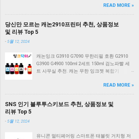
READ MORE »
랙 K560 일반형. 앱코 K517 레트로 기계식 게이
밍 유선키보드 갈축 일반형 레트로 베이지. 체리
키보드 G803000S TKL RGB 게이밍 텐키리스 기
당신만 모르는 캐논2910프린터 추천, 상품정보
계식 키보드 4종 축 선택 저소음적축 블랙. 체리
및 리뷰 Top 5
키보드 G803000S TKL 게이밍 텐키리스 기계식
-
5월 12, 2024
키보드 4종 축 선택 적축 화이트. 앱코 레트로 기
계식 게이밍 키보드 적축 K517 일반형 레트로
캐논잉크 G3910 G7090 무한리필 호환 G2910
베이지 K517 Retro. COX CK01 교체축 사이드
G3900 G4900 100ml 2세트 150ml 검노파빨 세
RGB 게이밍 기계식 키보드 네이비 CK01NV적축
트 사무실 추천. 캐논 무한 잉크젯 복합기
일반형. 체리키보드 XTRFY MX BOARD 3.1 RGB
G2910. 캐논 무한 무선 잉크젯 복합기 G3910. 캐
게이밍 기계식 키보드 24종 축 선택 적축 블랙.
READ MORE »
논 PIXMA G2910 잉크포함 정품 무한복합기 컬
COX 기계식 게이밍 키보드 갈축 그레이 화이트
러 잉크젯복합기 가정용프린터 상세정보참조.
CK01 TKL 텐키리스 기계식키보드 구매를 고려
캐논 G시리즈 프린터 정품 헤드 카트리지
하실 때, 추가 할인 혜택을 놓치지 마세요. 다양
SNS 인기 블루투스키보드 추천, 상품정보 및
G1900 G2900 G3900 G4900 G2910 G3910
한 할인 혜택과 빠른배송 혜택을 놓치지 않도록
리뷰 Top 5
G4910 무한리필잉크 칼라 1개. 잉크맨 GI990 호
먼저 확인해보세요. 추가할인 확인하기 상품 하
-
5월 12, 2024
환 무한잉크 캐논 프린터 G1900 G2900 G3900
나를 사더라도 종류도 많고, 가격도 다양해서 결
G4900 G1910 G2910 G2915 G3910 G3915
정이 많이 어려우시죠? 특히 기계식키보드 같은
유니콘 멀티페어링 스마트폰 태블릿 거치형 저
G4902 G4910 G4911 리필 잉크 1개 GI990