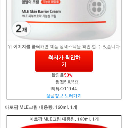
위
이미지를 클릭
하면 제품 상세스펙을 확인 할 수 있습니다.
최저가 확인하
기
할인율
53%
평점
5.0
/5점
리뷰수
11144
상품정보 보러가기
아토팜 MLE크림 대용량, 160ml, 1개
아토팜 MLE크림 대용량, 160ml, 1개