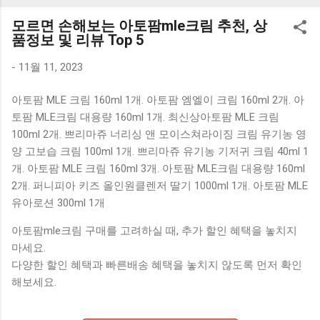
K1000 일반형 블루투스키보드 구매를 고려하실 때, 추가 할인
모르면 손해보는 아토팜mle크림 추천, 상
혜택을 놓치지 마세요. 다양한 할인 혜택과 빠른배송 혜택을 놓
품정보 및 리뷰 Top 5
치지 않도록 먼저 확인해보세요. 추가할인 확인하기 상품 하나
를 사더라도 종류도 많고, 가격도 다양해서 결정이 많이 어려우
-
11월 11, 2023
시죠? 특히 블루투스키보드 같은 상품을 고를 때는 더 고민이
아토팜 MLE 크림 160ml 1개. 아토팜 엠엘이 크림 160ml 2개. 아
많을 수 밖에 없습니다. 다양한 상품들을 상세스펙 과 가격 을
토팜 MLE크림 대용량 160ml 1개. 최신상아토팜 MLE 크림
꼼꼼히 비교해서 구매하실 수 있도록 순위 추천 해드릴게요. 특
100ml 2개. 쁘리마쥬 너리싱 앤 모이스쳐라이징 크림 유기농 영
가상품 보러가기 추천상품 Best 유니콘 멀티페어링 스마트폰
양 고보습 크림 100ml 1개. 쁘리마쥬 유기농 기저귀 크림 40ml 1
태블릿 거치형 저소음 블루투스 키보드, BK-500SB, 일반형, 블
개. 아토팜 MLE 크림 160ml 3개. 아토팜 MLE크림 대용량 160ml
랙 유니콘 멀티페어링 스마트폰 태...
2개. 퍼니피아 키즈 올인원클렌저 딸기 1000ml 1개. 아토팜 MLE
유아로션 300ml 1개
아토팜mle크림 구매를 고려하실 때, 추가 할인 혜택을 놓치지
마세요.
다양한 할인 혜택과 빠른배송 혜택을 놓치지 않도록 먼저 확인
해보세요.