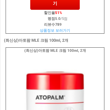
기
할인율
51%
평점
5.0
/5점
리뷰수
789
상품정보 보러가기
(최신상)아토팜 MLE 크림 100ml, 2개
(최신상)아토팜 MLE 크림 100ml, 2개