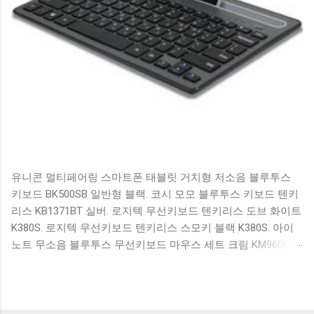
유니콘 멀티페어링 스마트폰 태블릿 거치형 저소음 블루투스
키보드 BK500SB 일반형 블랙. 코시 모모 블루투스 키보드 텐키
리스 KB1371BT 실버. 로지텍 무선키보드 텐키리스 도브 화이트
K380S. 로지텍 무선키보드 텐키리스 스모키 블랙 K380S. 아이
노트 무소음 블루투스 무선키보드 마우스 세트 크림 KM960RB
일반형. 오아 접이식 블루투스 키보드 OABTKBDA 퓨어 화이트.
코시 베이직 블루투스 키보드 KB1352BT 실버 텐키리스. 로지텍
무선키보드 텐키리스 더스티 로즈 K380S. 로이체 무선 키보드
마우스 세트 RX3100 블랙. 큐센 멤브레인 무선 키보드 블랙