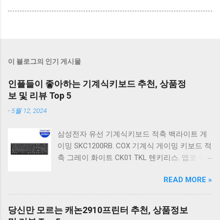
이 블로그의 인기 게시물
인플들이 좋아하는 기계식키보드 추천, 상품정
보 및 리뷰 Top 5
-
5월 12, 2024
삼성전자 유선 기계식키보드 적축 백라이트 게
이밍 SKC1200RB. COX 기계식 게이밍 키보드 적
축 그레이 화이트 CK01 TKL 텐키리스. 앱코 축
교환 레인보우 무빙 LED 기계식 키보드 청축 블
READ MORE »
랙 K560 일반형. 앱코 K517 레트로 기계식 게이
밍 유선키보드 갈축 일반형 레트로 베이지. 체리
키보드 G803000S TKL RGB 게이밍 텐키리스 기
당신만 모르는 캐논2910프린터 추천, 상품정보
계식 키보드 4종 축 선택 저소음적축 블랙. 체리