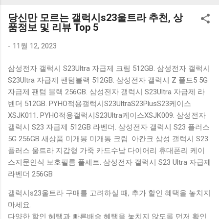
K1000 일반형 블루투스키보드 구매를 고려하실 때, 추가 할인
당신만 모르는 갤럭시s23울트라 추천, 상
혜택을 놓치지 마세요. 다양한 할인 혜택과 빠른배송 혜택을 놓
품정보 및 리뷰 Top 5
치지 않도록 먼저 확인해보세요. 추가할인 확인하기 상품 하나
를 사더라도 종류도 많고, 가격도 다양해서 결정이 많이 어려우
-
11월 12, 2023
시죠? 특히 블루투스키보드 같은 상품을 고를 때는 더 고민이
삼성전자 갤럭시 S23Ultra 자급제 크림 512GB. 삼성전자 갤럭시
많을 수 밖에 없습니다. 다양한 상품들을 상세스펙 과 가격 을
S23Ultra 자급제 팬텀블랙 512GB. 삼성전자 갤럭시 Z 폴드5 5G
꼼꼼히 비교해서 구매하실 수 있도록 순위 추천 해드릴게요. 특
자급제 팬텀 블랙 256GB. 삼성전자 갤럭시 S23Ultra 자급제 라
가상품 보러가기 추천상품 Best 유니콘 멀티페어링 스마트폰
벤더 512GB. PYHO적용갤럭시S23UltraS23PlusS23케이스
태블릿 거치형 저소음 블루투스 키보드, BK-500SB, 일반형, 블
XSJK011. PYHO적용갤럭시S23Ultra케이스XSJK009. 삼성전자
랙 유니콘 멀티페어링 스마트폰 태...
갤럭시 S23 자급제 512GB 라벤더. 삼성전자 갤럭시 S23 플러스
5G 256GB 새상품 미개봉 미개통 크림. 아칸크 삼성 갤럭시 S23
플러스 울트라 지갑형 가죽 카드수납 다이어리 휴대폰리 케이
스지문인식 보호필름 풀세트. 삼성전자 갤럭시 S23 Ultra 자급제
라벤더 256GB
갤럭시s23울트라 구매를 고려하실 때, 추가 할인 혜택을 놓치지
마세요.
다양한 할인 혜택과 빠른배송 혜택을 놓치지 않도록 먼저 확인