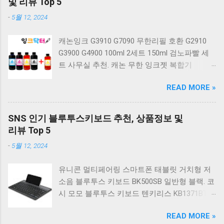
및 리뷰 Top 5
키보드 G803000S TKL 게이밍 텐키리스 기계식
-
5월 12, 2024
키보드 4종 축 선택 적축 화이트. 앱코 레트로 기
계식 게이밍 키보드 적축 K517 일반형 레트로
캐논잉크 G3910 G7090 무한리필 호환 G2910
베이지 K517 Retro. COX CK01 교체축 사이드
G3900 G4900 100ml 2세트 150ml 검노파빨 세
RGB 게이밍 기계식 키보드 네이비 CK01NV적축
트 사무실 추천. 캐논 무한 잉크젯 복합기
일반형. 체리키보드 XTRFY MX BOARD 3.1 RGB
G2910. 캐논 무한 무선 잉크젯 복합기 G3910. 캐
게이밍 기계식 키보드 24종 축 선택 적축 블랙.
READ MORE »
논 PIXMA G2910 잉크포함 정품 무한복합기 컬
COX 기계식 게이밍 키보드 갈축 그레이 화이트
러 잉크젯복합기 가정용프린터 상세정보참조.
CK01 TKL 텐키리스 기계식키보드 구매를 고려
캐논 G시리즈 프린터 정품 헤드 카트리지
하실 때, 추가 할인 혜택을 놓치지 마세요. 다양
SNS 인기 블루투스키보드 추천, 상품정보 및
G1900 G2900 G3900 G4900 G2910 G3910
한 할인 혜택과 빠른배송 혜택을 놓치지 않도록
리뷰 Top 5
G4910 무한리필잉크 칼라 1개. 잉크맨 GI990 호
먼저 확인해보세요. 추가할인 확인하기 상품 하
-
5월 12, 2024
환 무한잉크 캐논 프린터 G1900 G2900 G3900
나를 사더라도 종류도 많고, 가격도 다양해서 결
G4900 G1910 G2910 G2915 G3910 G3915
정이 많이 어려우시죠? 특히 기계식키보드 같은
유니콘 멀티페어링 스마트폰 태블릿 거치형 저
G4902 G4910 G4911 리필 잉크 1개 GI990
상품을 고를 때는 더 고민이 많을 수 밖에 없습
소음 블루투스 키보드 BK500SB 일반형 블랙. 코
500ml 4색세트. 캐논 빌트인 정품무한 복합기
니다. 다양한 상품들을 상세스펙 과 가격 을 꼼
시 모모 블루투스 키보드 텐키리스 KB1371BT
G2910 정품잉크 포함충전잉크4색 추가증정. 캐
꼼히 비교해서 구매하실 수 있도록 순위 추천 해
실버. 로지텍 무선키보드 텐키리스 도브 화이트
논 무한 잉크젯 복합기 G4910. 캐논 GI990 호환
드릴게요. 특가상품 보러가기 ...
READ MORE »
K380S. 로지텍 무선키보드 텐키리스 스모키 블
잉크 4색세트 G3910 G3900 G2900 G4900