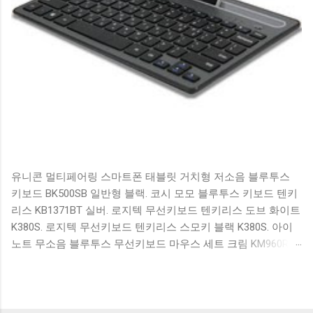
유니콘 멀티페어링 스마트폰 태블릿 거치형 저소음 블루투스
키보드 BK500SB 일반형 블랙. 코시 모모 블루투스 키보드 텐키
리스 KB1371BT 실버. 로지텍 무선키보드 텐키리스 도브 화이트
K380S. 로지텍 무선키보드 텐키리스 스모키 블랙 K380S. 아이
노트 무소음 블루투스 무선키보드 마우스 세트 크림 KM960RB
일반형. 오아 접이식 블루투스 키보드 OABTKBDA 퓨어 화이트.
코시 베이직 블루투스 키보드 KB1352BT 실버 텐키리스. 로지텍
무선키보드 텐키리스 더스티 로즈 K380S. 로이체 무선 키보드
마우스 세트 RX3100 블랙. 큐센 멤브레인 무선 키보드 블랙