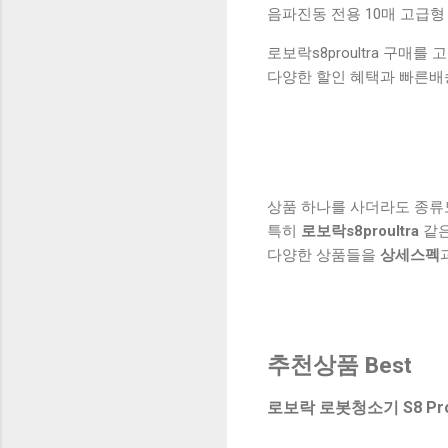
음파진동 전용 10매 고급형
로보락s8proultra 구매를
다양한 할인 혜택과 빠른배
상품 하나를 사더라도 종류
특히
로보락s8proultra
같은
다양한 상품들을
상세스펙
추천상품 Best
로보락 로봇청소기 S8 Pro 