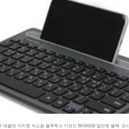
태블릿 거치형 저소음 블루투스 키보드 BK500SB 일반형 블랙. 코