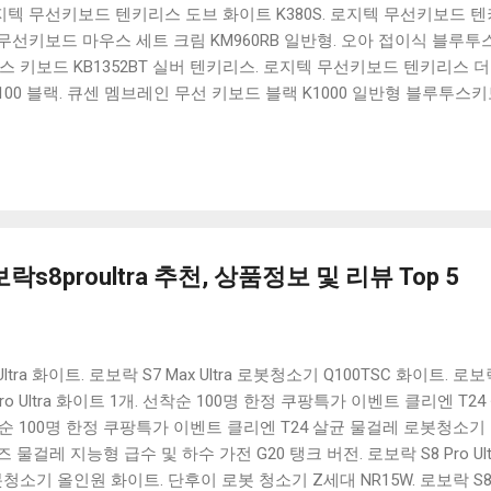
 로지텍 무선키보드 텐키리스 도브 화이트 K380S. 로지텍 무선키보드 텐키
선키보드 마우스 세트 크림 KM960RB 일반형. 오아 접이식 블루투스 
 키보드 KB1352BT 실버 텐키리스. 로지텍 무선키보드 텐키리스 더스
100 블랙. 큐센 멤브레인 무선 키보드 블랙 K1000 일반형 블루투스
세요. 다양한 할인 혜택과 빠른배송 혜택을 놓치지 않도록 먼저 확인
도 많고, 가격도 다양해서 결정이 많이 어려우시죠? 특히 블루투스키
습니다. 다양한 상품들을 상세스펙 과 가격 을 꼼꼼히 비교해서 구매하
 추천상품 Best 유니콘 멀티페어링 스마트폰 태블릿 거치형 저소음 
콘 멀티페어링 스마트폰 태...
s8proultra 추천, 상품정보 및 리뷰 Top 5
ltra 화이트. 로보락 S7 Max Ultra 로봇청소기 Q100TSC 화이트. 로
ro Ultra 화이트 1개. 선착순 100명 한정 쿠팡특가 이벤트 클리엔 T
착순 100명 한정 쿠팡특가 이벤트 클리엔 T24 살균 물걸레 로봇청소기
 물걸레 지능형 급수 및 하수 가전 G20 탱크 버전. 로보락 S8 Pro 
 올인원 화이트. 단후이 로봇 청소기 Z세대 NR15W. 로보락 S8 Pr