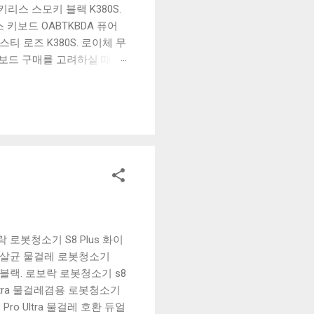
리스 스모키 블랙 K380S.
키보드 OABTKBDA 퓨어
티 로즈 K380S. 로이체 무
키보드 구매를 고려하실 때, 추
해보세요. 추가할인 확인하기
보드 같은 상품을 고를 때는
실 수 있도록 순위 추천 해
블루투스 키보드, BK-
보락 로봇청소기 S8 Plus 화이
24 살균 물걸레 로봇청소기
 블랙. 로보락 로봇청소기 s8
Ultra 물걸레겸용 로봇청소기
o Ultra 물걸레 호환 듀얼