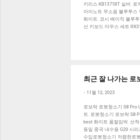
키리스 KB1371BT 실버.
아이노트 무소음 블루투스 무
화이트. 코시 베이직 블루투스
선 키보드 마우스 세트 RX3
가 할인 혜택을 놓치지 마
상품 하나를 사더라도 종류
더 고민이 많을 수 밖에 없
드릴게요. 특가상품 보러가기
500SB, 일반형, 블랙 유니
최근 잘 나가는 로보락
-
11월 12, 2023
로보락 로봇청소기 S8 Pro U
트. 로봇청소기 로보락 S8 P
best 화이트 품절임박. 선
동일 중국 내수용 G20 시리즈
수입로봇청소기 저렴한로봇청소기