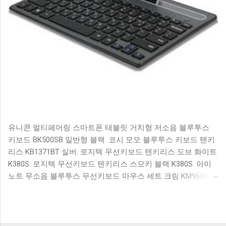
유니콘 멀티페어링 스마트폰 태블릿 거치형 저소음 블루투스
키보드 BK500SB 일반형 블랙. 코시 모모 블루투스 키보드 텐키
리스 KB1371BT 실버. 로지텍 무선키보드 텐키리스 도브 화이트
K380S. 로지텍 무선키보드 텐키리스 스모키 블랙 K380S. 아이
노트 무소음 블루투스 무선키보드 마우스 세트 크림 KM960RB
일반형. 오아 접이식 블루투스 키보드 OABTKBDA 퓨어 화이트.
코시 베이직 블루투스 키보드 KB1352BT 실버 텐키리스. 로지텍
무선키보드 텐키리스 더스티 로즈 K380S. 로이체 무선 키보드
마우스 세트 RX3100 블랙. 큐센 멤브레인 무선 키보드 블랙