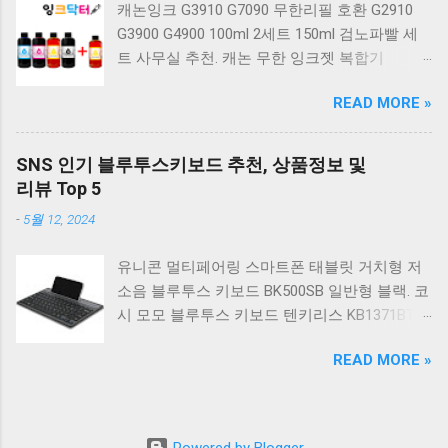
캐논잉크 G3910 G7090 무한리필 호환 G2910
베이지 K517 Retro. COX CK01 교체축 사이드
G3900 G4900 100ml 2세트 150ml 검노파빨 세
RGB 게이밍 기계식 키보드 네이비 CK01NV적축
트 사무실 추천. 캐논 무한 잉크젯 복합기
일반형. 체리키보드 XTRFY MX BOARD 3.1 RGB
G2910. 캐논 무한 무선 잉크젯 복합기 G3910. 캐
게이밍 기계식 키보드 24종 축 선택 적축 블랙.
READ MORE »
논 PIXMA G2910 잉크포함 정품 무한복합기 컬
COX 기계식 게이밍 키보드 갈축 그레이 화이트
러 잉크젯복합기 가정용프린터 상세정보참조.
CK01 TKL 텐키리스 기계식키보드 구매를 고려
캐논 G시리즈 프린터 정품 헤드 카트리지
하실 때, 추가 할인 혜택을 놓치지 마세요. 다양
SNS 인기 블루투스키보드 추천, 상품정보 및
G1900 G2900 G3900 G4900 G2910 G3910
한 할인 혜택과 빠른배송 혜택을 놓치지 않도록
리뷰 Top 5
G4910 무한리필잉크 칼라 1개. 잉크맨 GI990 호
먼저 확인해보세요. 추가할인 확인하기 상품 하
-
5월 12, 2024
환 무한잉크 캐논 프린터 G1900 G2900 G3900
나를 사더라도 종류도 많고, 가격도 다양해서 결
G4900 G1910 G2910 G2915 G3910 G3915
정이 많이 어려우시죠? 특히 기계식키보드 같은
유니콘 멀티페어링 스마트폰 태블릿 거치형 저
G4902 G4910 G4911 리필 잉크 1개 GI990
상품을 고를 때는 더 고민이 많을 수 밖에 없습
소음 블루투스 키보드 BK500SB 일반형 블랙. 코
500ml 4색세트. 캐논 빌트인 정품무한 복합기
니다. 다양한 상품들을 상세스펙 과 가격 을 꼼
시 모모 블루투스 키보드 텐키리스 KB1371BT
G2910 정품잉크 포함충전잉크4색 추가증정. 캐
꼼히 비교해서 구매하실 수 있도록 순위 추천 해
실버. 로지텍 무선키보드 텐키리스 도브 화이트
논 무한 잉크젯 복합기 G4910. 캐논 GI990 호환
드릴게요. 특가상품 보러가기 ...
READ MORE »
K380S. 로지텍 무선키보드 텐키리스 스모키 블
잉크 4색세트 G3910 G3900 G2900 G4900
랙 K380S. 아이노트 무소음 블루투스 무선키보
G2910 G3915 G3100 G1900 G4902 G4910
드 마우스 세트 크림 KM960RB 일반형. 오아 접
G1910 리필 1세트. 캐논 무한 유무선 잉크젯 복
이식 블루투스 키보드 OABTKBDA 퓨어 화이트.
합기 G6091 캐논2910프린터 구매를 고려하실