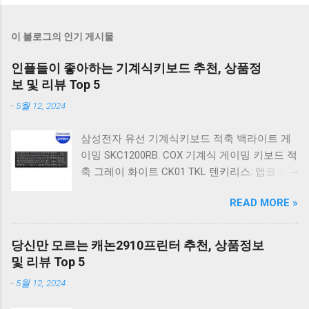
이 블로그의 인기 게시물
인플들이 좋아하는 기계식키보드 추천, 상품정
보 및 리뷰 Top 5
-
5월 12, 2024
삼성전자 유선 기계식키보드 적축 백라이트 게
이밍 SKC1200RB. COX 기계식 게이밍 키보드 적
축 그레이 화이트 CK01 TKL 텐키리스. 앱코 축
교환 레인보우 무빙 LED 기계식 키보드 청축 블
READ MORE »
랙 K560 일반형. 앱코 K517 레트로 기계식 게이
밍 유선키보드 갈축 일반형 레트로 베이지. 체리
키보드 G803000S TKL RGB 게이밍 텐키리스 기
당신만 모르는 캐논2910프린터 추천, 상품정보
계식 키보드 4종 축 선택 저소음적축 블랙. 체리
및 리뷰 Top 5
키보드 G803000S TKL 게이밍 텐키리스 기계식
-
5월 12, 2024
키보드 4종 축 선택 적축 화이트. 앱코 레트로 기
계식 게이밍 키보드 적축 K517 일반형 레트로