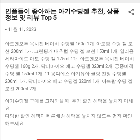
K1000 일반형 블루투스키보드 구매를 고려하실 때, 추가 할인
인플들이 좋아하는 아기수딩젤 추천, 상품
혜택을 놓치지 마세요. 다양한 할인 혜택과 빠른배송 혜택을 놓
정보 및 리뷰 Top 5
치지 않도록 먼저 확인해보세요. 추가할인 확인하기 상품 하나
를 사더라도 종류도 많고, 가격도 다양해서 결정이 많이 어려우
-
11월 11, 2023
시죠? 특히 블루투스키보드 같은 상품을 고를 때는 더 고민이
아토엔오투 옥시젠 베이비 수딩젤 160g 1개. 아토팜 수딩 젤 로
많을 수 밖에 없습니다. 다양한 상품들을 상세스펙 과 가격 을
션 200ml 1개. 그린핑거 내추럴 수딩 젤 로션 150ml 1개. 일리윤
꼼꼼히 비교해서 구매하실 수 있도록 순위 추천 해드릴게요. 특
세라마이드 아토 수딩 젤 175ml 1개. 아토엔오투 옥시젠 베이비
가상품 보러가기 추천상품 Best 유니콘 멀티페어링 스마트폰
수딩젤 160g 2개. 닥터바이오 에코 수딩젤 320ml 2개. 궁중비책
태블릿 거치형 저소음 블루투스 키보드, BK-500SB, 일반형, 블
수딩 젤 150ml 1개. 11 몽디에스 아기유아 쿨링 진정 수딩젤
랙 유니콘 멀티페어링 스마트폰 태...
200ml 1개. 닥터바이오 에코 수딩젤 320ml 1개. 아토팜 수딩 젤
로션 200ml 2개
아기수딩젤 구매를 고려하실 때, 추가 할인 혜택을 놓치지 마세
요.
다양한 할인 혜택과 빠른배송 혜택을 놓치지 않도록 먼저 확인
해보세요.