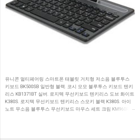
유니콘 멀티페어링 스마트폰 태블릿 거치형 저소음 블루투스
키보드 BK500SB 일반형 블랙. 코시 모모 블루투스 키보드 텐키
리스 KB1371BT 실버. 로지텍 무선키보드 텐키리스 도브 화이트
K380S. 로지텍 무선키보드 텐키리스 스모키 블랙 K380S. 아이
노트 무소음 블루투스 무선키보드 마우스 세트 크림 KM960RB
일반형. 오아 접이식 블루투스 키보드 OABTKBDA 퓨어 화이트.
코시 베이직 블루투스 키보드 KB1352BT 실버 텐키리스. 로지텍
무선키보드 텐키리스 더스티 로즈 K380S. 로이체 무선 키보드
마우스 세트 RX3100 블랙. 큐센 멤브레인 무선 키보드 블랙