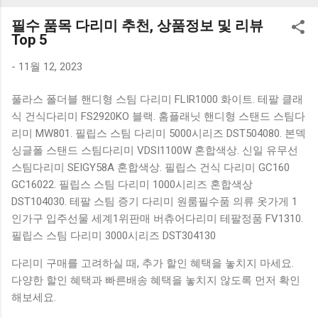
K1000 일반형 블루투스키보드 구매를 고려하실 때, 추가 할인
필수 품목 다리미 추천, 상품정보 및 리뷰
혜택을 놓치지 마세요. 다양한 할인 혜택과 빠른배송 혜택을 놓
Top 5
치지 않도록 먼저 확인해보세요. 추가할인 확인하기 상품 하나
를 사더라도 종류도 많고, 가격도 다양해서 결정이 많이 어려우
-
11월 12, 2023
시죠? 특히 블루투스키보드 같은 상품을 고를 때는 더 고민이
풀라스 폴더블 핸디형 스팀 다리미 FLIR1000 화이트. 테팔 클래
많을 수 밖에 없습니다. 다양한 상품들을 상세스펙 과 가격 을
식 건식다리미 FS2920KO 블랙. 홈플래닛 핸디형 스탠드 스팀다
꼼꼼히 비교해서 구매하실 수 있도록 순위 추천 해드릴게요. 특
리미 MW801. 필립스 스팀 다리미 5000시리즈 DST504080. 본덱
가상품 보러가기 추천상품 Best 유니콘 멀티페어링 스마트폰
싱글폴 스탠드 스팀다리미 VDSI1100W 혼합색상. 신일 유무선
태블릿 거치형 저소음 블루투스 키보드, BK-500SB, 일반형, 블
스팀다리미 SEIGY58A 혼합색상. 필립스 건식 다리미 GC160
랙 유니콘 멀티페어링 스마트폰 태...
GC16022. 필립스 스팀 다리미 1000시리즈 혼합색상
DST104030. 테팔 스팀 증기 다리미 원룸필수품 의류 옷가게 1
인가구 입주선물 세계1위판매 버츄어다리미 테팔정품 FV1310.
필립스 스팀 다리미 3000시리즈 DST304130
다리미 구매를 고려하실 때, 추가 할인 혜택을 놓치지 마세요.
다양한 할인 혜택과 빠른배송 혜택을 놓치지 않도록 먼저 확인
해보세요.