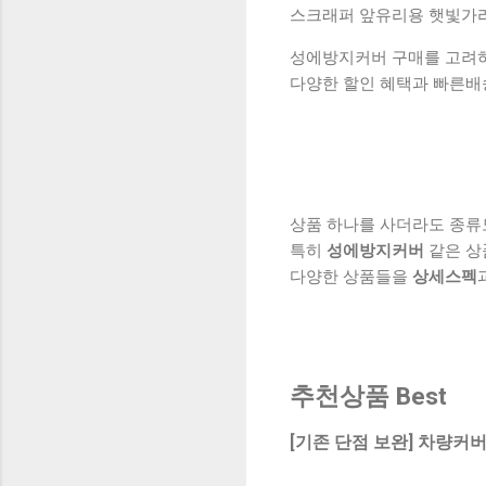
스크래퍼 앞유리용 햇빛가
성에방지커버 구매를 고려하실
다양한 할인 혜택과 빠른배
상품 하나를 사더라도 종류
특히
성에방지커버
같은 상
다양한 상품들을
상세스펙
추천상품 Best
[기존 단점 보완] 차량커