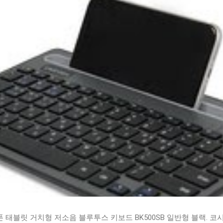
태블릿 거치형 저소음 블루투스 키보드 BK500SB 일반형 블랙. 코