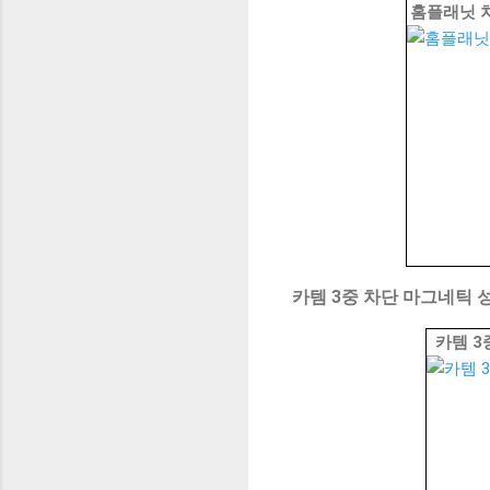
홈플래닛 차
카템 3중 차단 마그네틱 
카템 3