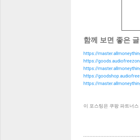
함께 보면 좋은 글
https://master.allmoneyth
https://goods.audiofreezo
https://master.allmoneyth
https://goodshop.audiofre
https://master.allmoneyth
이 포스팅은 쿠팡 파트너스 