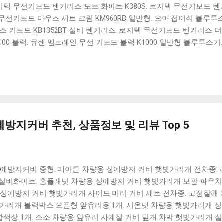
 로지텍 무선키보드 텐키리스 도브 화이트 K380S. 로지텍 무선키보드 텐키
선키보드 마우스 세트 크림 KM960RB 일반형. 오아 접이식 블루투스 
 키보드 KB1352BT 실버 텐키리스. 로지텍 무선키보드 텐키리스 더스
100 블랙. 큐센 멤브레인 무선 키보드 블랙 K1000 일반형 블루투스
세요. 다양한 할인 혜택과 빠른배송 혜택을 놓치지 않도록 먼저 확인
도 많고, 가격도 다양해서 결정이 많이 어려우시죠? 특히 블루투스키
습니다. 다양한 상품들을 상세스펙 과 가격 을 꼼꼼히 비교해서 구매하
 추천상품 Best 유니콘 멀티페어링 스마트폰 태블릿 거치형 저소음 
콘 멀티페어링 스마트폰 태...
방지커버 추천, 상품정보 및 리뷰 Top 5
에방지커버 중형. 메이튼 차량용 성에방지 커버 햇빛가리개 전차종. 
실버화이트. 홈플래닛 차량용 성에방지 커버 햇빛가리개 보관 파우치 대형 
틱 성에방지 커버 햇빛가리개 사이드 미러 커버 세트 전차종. 고정잘해
빛가리개 블랙박스 오픈형 앞유리용 1개. 시온넷 차량용 햇빛가리개 
합색상 1개. 소소 차량용 앞유리 사계절 커버 덮개 차박 햇빛가리개 