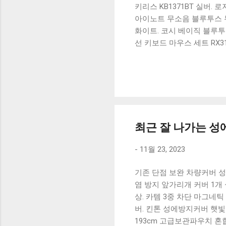
키리스 KB1371BT 실버.
아이노트 무소음 블루투스 무
화이트. 코시 베이직 블루투스
선 키보드 마우스 세트 RX3
가 할인 혜택을 놓치지 마
상품 하나를 사더라도 종류
더 고민이 많을 수 밖에 없
드릴게요. 특가상품 보러가기
500SB, 일반형, 블랙 유니
최근 잘 나가는 성에
-
11월 23, 2023
기존 단점 보완 차량커버 성
염 방지 앞가리개 커버 1개 
상. 카템 3중 차단 마그네
버. 킨톤 성에방지커버 햇
193cm 고급보관파우치 혼