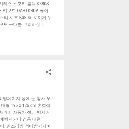
리스 스모키 블랙 K380S.
키보드 OABTKBDA 퓨어
티 로즈 K380S. 로이체 무
키보드 구매를 고려하실 때, 추
해보세요. 추가할인 확인하기
보드 같은 상품을 고를 때는
실 수 있도록 순위 추천 해
블루투스 키보드, BK-
리빙페이지 성에 눈 황사 오
196 x 126 cm 혼합색
 차커버 자동차 성에 방지커
성에방지커버 겸용 대형
실버. 민스리빙 성에방지커버