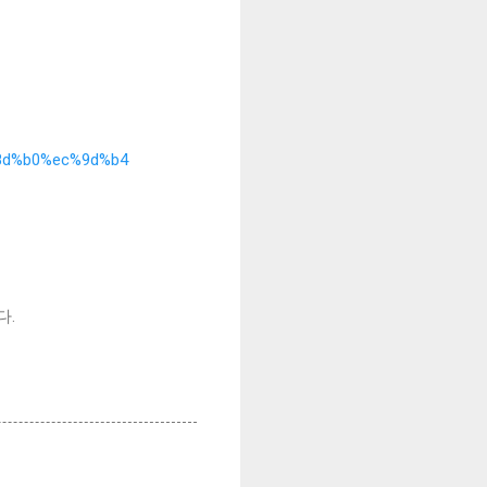
%8d%b0%ec%9d%b4
다.