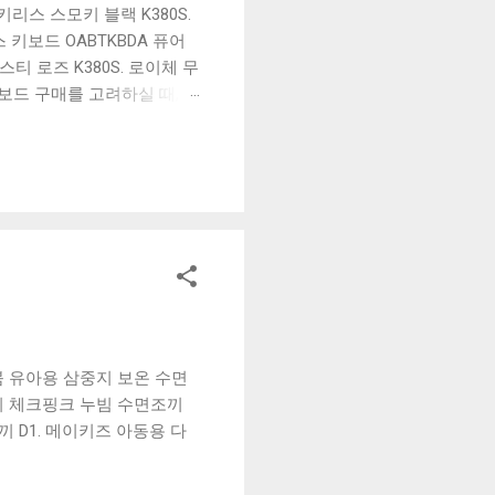
리스 스모키 블랙 K380S.
키보드 OABTKBDA 퓨어
티 로즈 K380S. 로이체 무
키보드 구매를 고려하실 때, 추
해보세요. 추가할인 확인하기
보드 같은 상품을 고를 때는
실 수 있도록 순위 추천 해
블루투스 키보드, BK-
붐 유아용 삼중지 보온 수면
오리 체크핑크 누빔 수면조끼
D1. 메이키즈 아동용 다