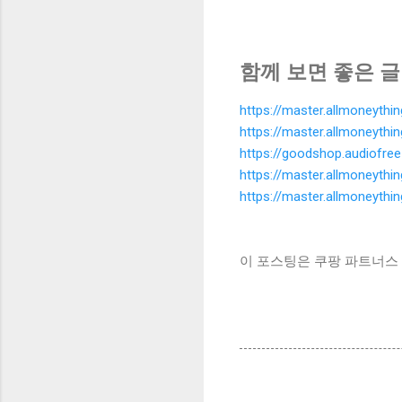
함께 보면 좋은 글
https://master.allmoneyth
https://master.allmone
https://goodshop.audiofre
https://master.allmoneyth
https://master.allmoneyth
이 포스팅은 쿠팡 파트너스 