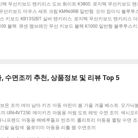
 로지텍 무선키보드 텐키리스 도브 화이트 K380S. 로지텍 무선키보드 텐키
선키보드 마우스 세트 크림 KM960RB 일반형. 오아 접이식 블루투스 
 키보드 KB1352BT 실버 텐키리스. 로지텍 무선키보드 텐키리스 더스
100 블랙. 큐센 멤브레인 무선 키보드 블랙 K1000 일반형 블루투스
세요. 다양한 할인 혜택과 빠른배송 혜택을 놓치지 않도록 먼저 확인
도 많고, 가격도 다양해서 결정이 많이 어려우시죠? 특히 블루투스키
습니다. 다양한 상품들을 상세스펙 과 가격 을 꼼꼼히 비교해서 구매하
 추천상품 Best 유니콘 멀티페어링 스마트폰 태블릿 거치형 저소음 
콘 멀티페어링 스마트폰 태...
 수면조끼 추천, 상품정보 및 리뷰 Top 5
보온 조끼 여아 남아 키즈 아동 어린이 봄 가을 겨울 베스트. 오가닉
끼 UR64VT250. 메이키즈 아동용 어썸 도트 레빗 수면 조끼. 섹시
니프랜드 아동용 베베루돌프 반조끼. 롤리트리 아동용 퀼팅 수면 조끼 
긴팔 슬립색. 올로미미 아동용 리틀 램 수면조끼