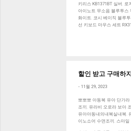
키리스 KB1371BT 실버.
아이노트 무소음 블루투스 무
화이트. 코시 베이직 블루투스
선 키보드 마우스 세트 RX3
가 할인 혜택을 놓치지 마
상품 하나를 사더라도 종류
더 고민이 많을 수 밖에 없
드릴게요. 특가상품 보러가기
500SB, 일반형, 블랙 유니
할인 받고 구매하자,
-
11월 29, 2023
뽀뽀뽀 아동복 유아 단가라 
조끼. 유라비 오로라 보아 조
유아아동내의내복실내복. 유
이노소어 수면조끼. 스마일 