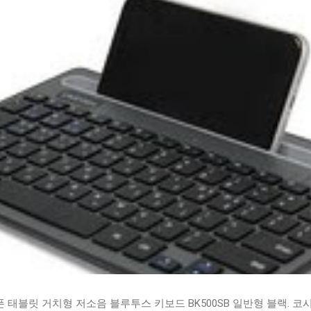
태블릿 거치형 저소음 블루투스 키보드 BK500SB 일반형 블랙. 코