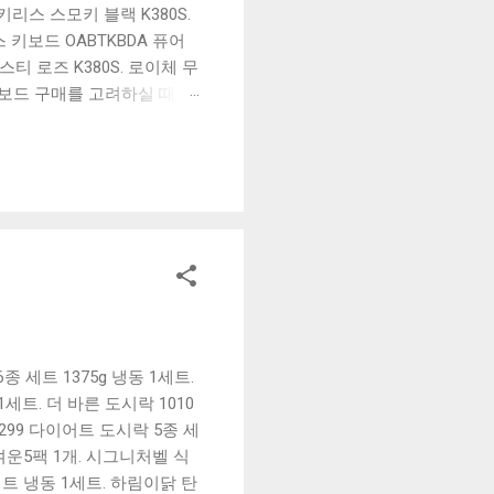
리스 스모키 블랙 K380S.
키보드 OABTKBDA 퓨어
티 로즈 K380S. 로이체 무
키보드 구매를 고려하실 때, 추
해보세요. 추가할인 확인하기
보드 같은 상품을 고를 때는
실 수 있도록 순위 추천 해
블루투스 키보드, BK-
 세트 1375g 냉동 1세트.
트. 더 바른 도시락 1010
299 다이어트 도시락 5종 세
벼운5팩 1개. 시그니처벨 식
 세트 냉동 1세트. 하림이닭 탄