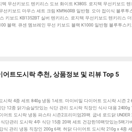
 로지텍 무선키보드 텐키리스 도브 화이트 K380S. 로지텍 무선키보드 텐키
선키보드 마우스 세트 크림 KM960RB 일반형. 오아 접이식 블루투스 
 키보드 KB1352BT 실버 텐키리스. 로지텍 무선키보드 텐키리스 더스
100 블랙. 큐센 멤브레인 무선 키보드 블랙 K1000 일반형 블루투스
세요. 다양한 할인 혜택과 빠른배송 혜택을 놓치지 않도록 먼저 확인
도 많고, 가격도 다양해서 결정이 많이 어려우시죠? 특히 블루투스키
습니다. 다양한 상품들을 상세스펙 과 가격 을 꼼꼼히 비교해서 구매하
 추천상품 Best 유니콘 멀티페어링 스마트폰 태블릿 거치형 저소음 
콘 멀티페어링 스마트폰 태...
어트도시락 추천, 상품정보 및 리뷰 Top 5
락 4종 세트 840g 냉동 1세트. 마이비밀 다이어트 도시락 시즌 2 6종
 12종 닭가슴살맛있는 식단 관리 도시락 직장인 식사 대용 2400g 1세
 다이어트 도시락 냉동 파스타 시즌2프리미엄20팩. 굽네 로드닭 UNDER 
즐샵 식단관리 도시락 4주 식단 15종 20팩 세트 건강한10팩맛있는5팩가
식 관리 냉동 직장인 200g 6팩. 허닭 다이어트 도시락 210g x 4종