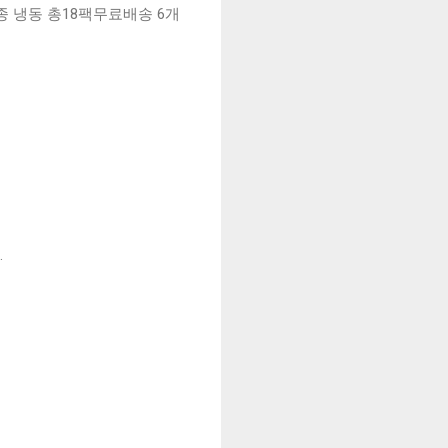
6종 냉동 총18팩무료배송 6개
.