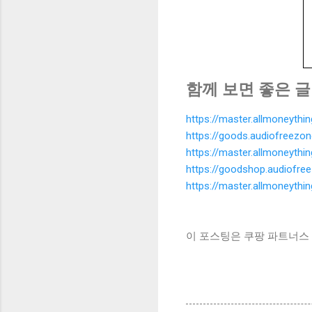
함께 보면 좋은 글
https://master.allmoneyth
https://goods.audiofreezo
https://master.allmoneyth
https://goodshop.audiofre
https://master.allmoneyth
이 포스팅은 쿠팡 파트너스 