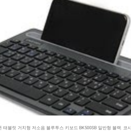
태블릿 거치형 저소음 블루투스 키보드 BK500SB 일반형 블랙. 코