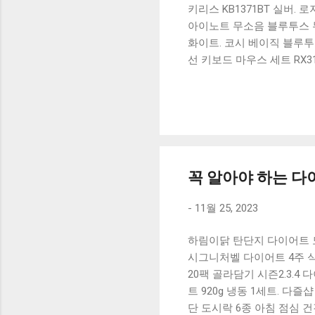
키리스 KB1371BT 실버.
아이노트 무소음 블루투스 무
화이트. 코시 베이직 블루투스
선 키보드 마우스 세트 RX3
가 할인 혜택을 놓치지 마
상품 하나를 사더라도 종류
더 고민이 많을 수 밖에 없
드릴게요. 특가상품 보러가기
500SB, 일반형, 블랙 유니
꼭 알아야 하는 다이
-
11월 25, 2023
하림이닭 탄단지 다이어트 도시
시그니처벨 다이어트 4주 식단
20팩 골라담기 시즌2.3.4
트 920g 냉동 1세트. 다
단 도시락 6종 아침 점심 건강