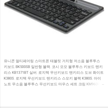
유니콘 멀티페어링 스마트폰 태블릿 거치형 저소음 블루투스
키보드 BK500SB 일반형 블랙. 코시 모모 블루투스 키보드 텐키
리스 KB1371BT 실버. 로지텍 무선키보드 텐키리스 도브 화이트
K380S. 로지텍 무선키보드 텐키리스 스모키 블랙 K380S. 아이
노트 무소음 블루투스 무선키보드 마우스 세트 크림 KM960RB
일반형. 오아 접이식 블루투스 키보드 OABTKBDA 퓨어 화이트.
코시 베이직 블루투스 키보드 KB1352BT 실버 텐키리스. 로지텍
무선키보드 텐키리스 더스티 로즈 K380S. 로이체 무선 키보드
마우스 세트 RX3100 블랙. 큐센 멤브레인 무선 키보드 블랙