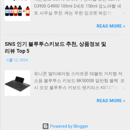
베이지 K517 Retro. COX CK01 교체축 사이드
G3900 G4900 100ml 2세트 150ml 검노파빨 세
RGB 게이밍 기계식 키보드 네이비 CK01NV적축
트 사무실 추천. 캐논 무한 잉크젯 복합기
일반형. 체리키보드 XTRFY MX BOARD 3.1 RGB
G2910. 캐논 무한 무선 잉크젯 복합기 G3910. 캐
게이밍 기계식 키보드 24종 축 선택 적축 블랙.
READ MORE »
논 PIXMA G2910 잉크포함 정품 무한복합기 컬
COX 기계식 게이밍 키보드 갈축 그레이 화이트
러 잉크젯복합기 가정용프린터 상세정보참조.
CK01 TKL 텐키리스 기계식키보드 구매를 고려
캐논 G시리즈 프린터 정품 헤드 카트리지
하실 때, 추가 할인 혜택을 놓치지 마세요. 다양
SNS 인기 블루투스키보드 추천, 상품정보 및
G1900 G2900 G3900 G4900 G2910 G3910
한 할인 혜택과 빠른배송 혜택을 놓치지 않도록
리뷰 Top 5
G4910 무한리필잉크 칼라 1개. 잉크맨 GI990 호
먼저 확인해보세요. 추가할인 확인하기 상품 하
-
5월 12, 2024
환 무한잉크 캐논 프린터 G1900 G2900 G3900
나를 사더라도 종류도 많고, 가격도 다양해서 결
G4900 G1910 G2910 G2915 G3910 G3915
정이 많이 어려우시죠? 특히 기계식키보드 같은
유니콘 멀티페어링 스마트폰 태블릿 거치형 저
G4902 G4910 G4911 리필 잉크 1개 GI990
상품을 고를 때는 더 고민이 많을 수 밖에 없습
소음 블루투스 키보드 BK500SB 일반형 블랙. 코
500ml 4색세트. 캐논 빌트인 정품무한 복합기
니다. 다양한 상품들을 상세스펙 과 가격 을 꼼
시 모모 블루투스 키보드 텐키리스 KB1371BT
G2910 정품잉크 포함충전잉크4색 추가증정. 캐
꼼히 비교해서 구매하실 수 있도록 순위 추천 해
실버. 로지텍 무선키보드 텐키리스 도브 화이트
논 무한 잉크젯 복합기 G4910. 캐논 GI990 호환
드릴게요. 특가상품 보러가기 ...
READ MORE »
K380S. 로지텍 무선키보드 텐키리스 스모키 블
잉크 4색세트 G3910 G3900 G2900 G4900
랙 K380S. 아이노트 무소음 블루투스 무선키보
G2910 G3915 G3100 G1900 G4902 G4910
드 마우스 세트 크림 KM960RB 일반형. 오아 접
G1910 리필 1세트. 캐논 무한 유무선 잉크젯 복
이식 블루투스 키보드 OABTKBDA 퓨어 화이트.
합기 G6091 캐논2910프린터 구매를 고려하실
Powered by Blogger
코시 베이직 블루투스 키보드 KB1352BT 실버