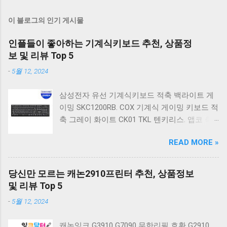
이 블로그의 인기 게시물
인플들이 좋아하는 기계식키보드 추천, 상품정
보 및 리뷰 Top 5
-
5월 12, 2024
삼성전자 유선 기계식키보드 적축 백라이트 게
이밍 SKC1200RB. COX 기계식 게이밍 키보드 적
축 그레이 화이트 CK01 TKL 텐키리스. 앱코 축
교환 레인보우 무빙 LED 기계식 키보드 청축 블
READ MORE »
랙 K560 일반형. 앱코 K517 레트로 기계식 게이
밍 유선키보드 갈축 일반형 레트로 베이지. 체리
키보드 G803000S TKL RGB 게이밍 텐키리스 기
당신만 모르는 캐논2910프린터 추천, 상품정보
계식 키보드 4종 축 선택 저소음적축 블랙. 체리
및 리뷰 Top 5
키보드 G803000S TKL 게이밍 텐키리스 기계식
-
5월 12, 2024
키보드 4종 축 선택 적축 화이트. 앱코 레트로 기
계식 게이밍 키보드 적축 K517 일반형 레트로
캐논잉크 G3910 G7090 무한리필 호환 G2910