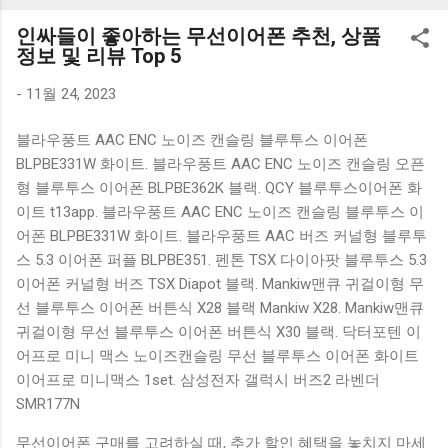
K1000 일반형 블루투스키보드 구매를 고려하실 때, 추가 할인
인싸들이 좋아하는 무선이어폰 추천, 상품
혜택을 놓치지 마세요. 다양한 할인 혜택과 빠른배송 혜택을 놓
정보 및 리뷰 Top 5
치지 않도록 먼저 확인해보세요. 추가할인 확인하기 상품 하나
를 사더라도 종류도 많고, 가격도 다양해서 결정이 많이 어려우
-
11월 24, 2023
시죠? 특히 블루투스키보드 같은 상품을 고를 때는 더 고민이
블라우풍트 AAC ENC 노이즈 캔슬링 블루투스 이어폰
많을 수 밖에 없습니다. 다양한 상품들을 상세스펙 과 가격 을
BLPBE331W 화이트. 블라우풍트 AAC ENC 노이즈 캔슬링 오픈
꼼꼼히 비교해서 구매하실 수 있도록 순위 추천 해드릴게요. 특
형 블루투스 이어폰 BLPBE362K 블랙. QCY 블루투스이어폰 화
가상품 보러가기 추천상품 Best 유니콘 멀티페어링 스마트폰
이트 t13app. 블라우풍트 AAC ENC 노이즈 캔슬링 블루투스 이
태블릿 거치형 저소음 블루투스 키보드, BK-500SB, 일반형, 블
어폰 BLPBE331W 화이트. 블라우풍트 AAC 버즈 커널형 블루투
랙 유니콘 멀티페어링 스마트폰 태...
스 5.3 이어폰 퍼플 BLPBE351. 펜톤 TSX 다이아팟 블루투스 5.3
이어폰 커널형 버즈 TSX Diapot 블랙. Mankiw맨큐 귀걸이형 무
선 블루투스 이어폰 버튼식 X28 블랙 Mankiw X28. Mankiw맨큐
귀걸이형 무선 블루투스 이어폰 버튼식 X30 블랙. 닥터포텐 이
어프로 미니 맥스 노이즈캔슬링 무선 블루투스 이어폰 화이트
이어프로 미니맥스 1set. 삼성전자 갤럭시 버즈2 라벤더
SMR177N
무선이어폰 구매를 고려하실 때, 추가 할인 혜택을 놓치지 마세