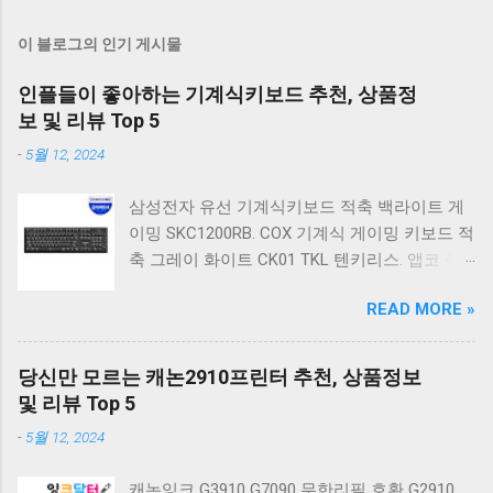
이 블로그의 인기 게시물
인플들이 좋아하는 기계식키보드 추천, 상품정
보 및 리뷰 Top 5
-
5월 12, 2024
삼성전자 유선 기계식키보드 적축 백라이트 게
이밍 SKC1200RB. COX 기계식 게이밍 키보드 적
축 그레이 화이트 CK01 TKL 텐키리스. 앱코 축
교환 레인보우 무빙 LED 기계식 키보드 청축 블
READ MORE »
랙 K560 일반형. 앱코 K517 레트로 기계식 게이
밍 유선키보드 갈축 일반형 레트로 베이지. 체리
키보드 G803000S TKL RGB 게이밍 텐키리스 기
당신만 모르는 캐논2910프린터 추천, 상품정보
계식 키보드 4종 축 선택 저소음적축 블랙. 체리
및 리뷰 Top 5
키보드 G803000S TKL 게이밍 텐키리스 기계식
-
5월 12, 2024
키보드 4종 축 선택 적축 화이트. 앱코 레트로 기
계식 게이밍 키보드 적축 K517 일반형 레트로
캐논잉크 G3910 G7090 무한리필 호환 G2910