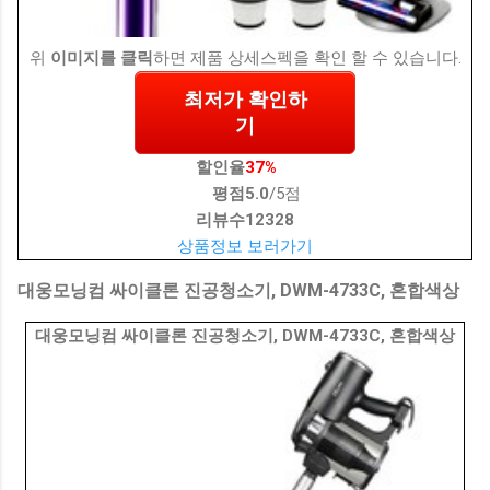
위
이미지를 클릭
하면 제품 상세스펙을 확인 할 수 있습니다.
최저가 확인하
기
할인율
37%
평점
5.0
/5점
리뷰수
12328
상품정보 보러가기
대웅모닝컴 싸이클론 진공청소기, DWM-4733C, 혼합색상
대웅모닝컴 싸이클론 진공청소기, DWM-4733C, 혼합색상