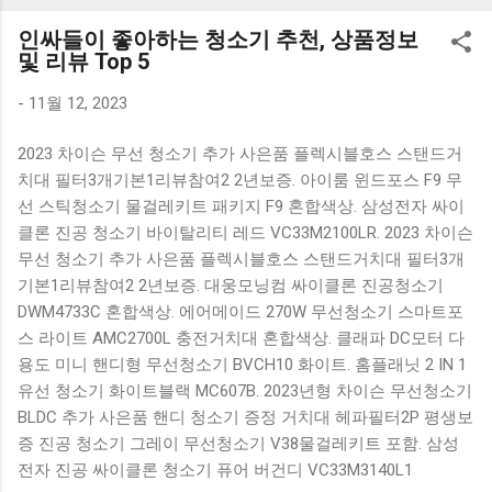
K1000 일반형 블루투스키보드 구매를 고려하실 때, 추가 할인
인싸들이 좋아하는 청소기 추천, 상품정보
혜택을 놓치지 마세요. 다양한 할인 혜택과 빠른배송 혜택을 놓
및 리뷰 Top 5
치지 않도록 먼저 확인해보세요. 추가할인 확인하기 상품 하나
를 사더라도 종류도 많고, 가격도 다양해서 결정이 많이 어려우
-
11월 12, 2023
시죠? 특히 블루투스키보드 같은 상품을 고를 때는 더 고민이
2023 차이슨 무선 청소기 추가 사은품 플렉시블호스 스탠드거
많을 수 밖에 없습니다. 다양한 상품들을 상세스펙 과 가격 을
치대 필터3개기본1리뷰참여2 2년보증. 아이룸 윈드포스 F9 무
꼼꼼히 비교해서 구매하실 수 있도록 순위 추천 해드릴게요. 특
선 스틱청소기 물걸레키트 패키지 F9 혼합색상. 삼성전자 싸이
가상품 보러가기 추천상품 Best 유니콘 멀티페어링 스마트폰
클론 진공 청소기 바이탈리티 레드 VC33M2100LR. 2023 차이슨
태블릿 거치형 저소음 블루투스 키보드, BK-500SB, 일반형, 블
무선 청소기 추가 사은품 플렉시블호스 스탠드거치대 필터3개
랙 유니콘 멀티페어링 스마트폰 태...
기본1리뷰참여2 2년보증. 대웅모닝컴 싸이클론 진공청소기
DWM4733C 혼합색상. 에어메이드 270W 무선청소기 스마트포
스 라이트 AMC2700L 충전거치대 혼합색상. 클래파 DC모터 다
용도 미니 핸디형 무선청소기 BVCH10 화이트. 홈플래닛 2 IN 1
유선 청소기 화이트블랙 MC607B. 2023년형 차이슨 무선청소기
BLDC 추가 사은품 핸디 청소기 증정 거치대 헤파필터2P 평생보
증 진공 청소기 그레이 무선청소기 V38물걸레키트 포함. 삼성
전자 진공 싸이클론 청소기 퓨어 버건디 VC33M3140L1