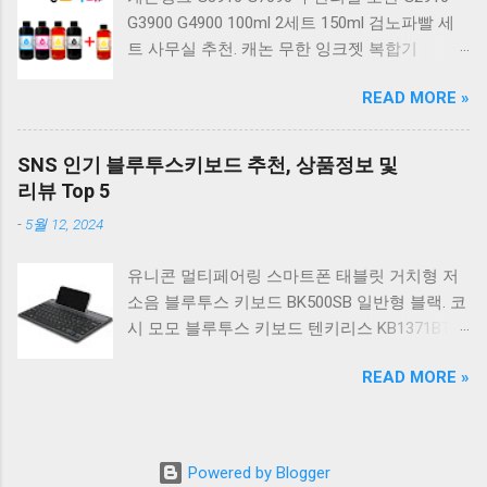
베이지 K517 Retro. COX CK01 교체축 사이드
G3900 G4900 100ml 2세트 150ml 검노파빨 세
RGB 게이밍 기계식 키보드 네이비 CK01NV적축
트 사무실 추천. 캐논 무한 잉크젯 복합기
일반형. 체리키보드 XTRFY MX BOARD 3.1 RGB
G2910. 캐논 무한 무선 잉크젯 복합기 G3910. 캐
게이밍 기계식 키보드 24종 축 선택 적축 블랙.
READ MORE »
논 PIXMA G2910 잉크포함 정품 무한복합기 컬
COX 기계식 게이밍 키보드 갈축 그레이 화이트
러 잉크젯복합기 가정용프린터 상세정보참조.
CK01 TKL 텐키리스 기계식키보드 구매를 고려
캐논 G시리즈 프린터 정품 헤드 카트리지
하실 때, 추가 할인 혜택을 놓치지 마세요. 다양
SNS 인기 블루투스키보드 추천, 상품정보 및
G1900 G2900 G3900 G4900 G2910 G3910
한 할인 혜택과 빠른배송 혜택을 놓치지 않도록
리뷰 Top 5
G4910 무한리필잉크 칼라 1개. 잉크맨 GI990 호
먼저 확인해보세요. 추가할인 확인하기 상품 하
-
5월 12, 2024
환 무한잉크 캐논 프린터 G1900 G2900 G3900
나를 사더라도 종류도 많고, 가격도 다양해서 결
G4900 G1910 G2910 G2915 G3910 G3915
정이 많이 어려우시죠? 특히 기계식키보드 같은
유니콘 멀티페어링 스마트폰 태블릿 거치형 저
G4902 G4910 G4911 리필 잉크 1개 GI990
상품을 고를 때는 더 고민이 많을 수 밖에 없습
소음 블루투스 키보드 BK500SB 일반형 블랙. 코
500ml 4색세트. 캐논 빌트인 정품무한 복합기
니다. 다양한 상품들을 상세스펙 과 가격 을 꼼
시 모모 블루투스 키보드 텐키리스 KB1371BT
G2910 정품잉크 포함충전잉크4색 추가증정. 캐
꼼히 비교해서 구매하실 수 있도록 순위 추천 해
실버. 로지텍 무선키보드 텐키리스 도브 화이트
논 무한 잉크젯 복합기 G4910. 캐논 GI990 호환
드릴게요. 특가상품 보러가기 ...
READ MORE »
K380S. 로지텍 무선키보드 텐키리스 스모키 블
잉크 4색세트 G3910 G3900 G2900 G4900
랙 K380S. 아이노트 무소음 블루투스 무선키보
G2910 G3915 G3100 G1900 G4902 G4910
드 마우스 세트 크림 KM960RB 일반형. 오아 접
G1910 리필 1세트. 캐논 무한 유무선 잉크젯 복
이식 블루투스 키보드 OABTKBDA 퓨어 화이트.
합기 G6091 캐논2910프린터 구매를 고려하실
Powered by Blogger
코시 베이직 블루투스 키보드 KB1352BT 실버