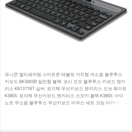
유니콘 멀티페어링 스마트폰 태블릿 거치형 저소음 블루투스
키보드 BK500SB 일반형 블랙. 코시 모모 블루투스 키보드 텐키
리스 KB1371BT 실버. 로지텍 무선키보드 텐키리스 도브 화이트
K380S. 로지텍 무선키보드 텐키리스 스모키 블랙 K380S. 아이
노트 무소음 블루투스 무선키보드 마우스 세트 크림 KM960RB
일반형. 오아 접이식 블루투스 키보드 OABTKBDA 퓨어 화이트.
코시 베이직 블루투스 키보드 KB1352BT 실버 텐키리스. 로지텍
무선키보드 텐키리스 더스티 로즈 K380S. 로이체 무선 키보드
마우스 세트 RX3100 블랙. 큐센 멤브레인 무선 키보드 블랙