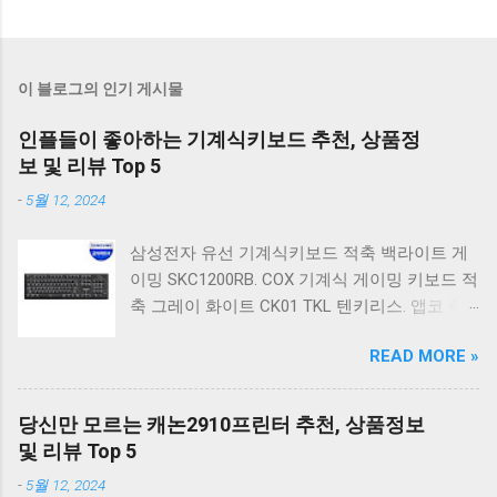
이 블로그의 인기 게시물
인플들이 좋아하는 기계식키보드 추천, 상품정
보 및 리뷰 Top 5
-
5월 12, 2024
삼성전자 유선 기계식키보드 적축 백라이트 게
이밍 SKC1200RB. COX 기계식 게이밍 키보드 적
축 그레이 화이트 CK01 TKL 텐키리스. 앱코 축
교환 레인보우 무빙 LED 기계식 키보드 청축 블
READ MORE »
랙 K560 일반형. 앱코 K517 레트로 기계식 게이
밍 유선키보드 갈축 일반형 레트로 베이지. 체리
키보드 G803000S TKL RGB 게이밍 텐키리스 기
당신만 모르는 캐논2910프린터 추천, 상품정보
계식 키보드 4종 축 선택 저소음적축 블랙. 체리
및 리뷰 Top 5
키보드 G803000S TKL 게이밍 텐키리스 기계식
-
5월 12, 2024
키보드 4종 축 선택 적축 화이트. 앱코 레트로 기