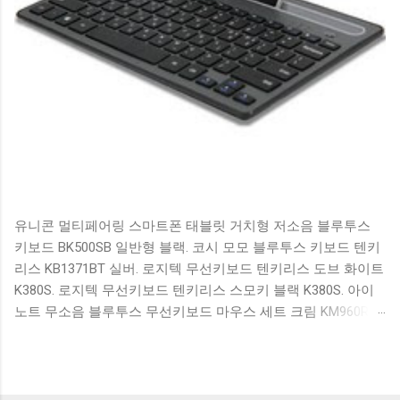
유니콘 멀티페어링 스마트폰 태블릿 거치형 저소음 블루투스
키보드 BK500SB 일반형 블랙. 코시 모모 블루투스 키보드 텐키
리스 KB1371BT 실버. 로지텍 무선키보드 텐키리스 도브 화이트
K380S. 로지텍 무선키보드 텐키리스 스모키 블랙 K380S. 아이
노트 무소음 블루투스 무선키보드 마우스 세트 크림 KM960RB
일반형. 오아 접이식 블루투스 키보드 OABTKBDA 퓨어 화이트.
코시 베이직 블루투스 키보드 KB1352BT 실버 텐키리스. 로지텍
무선키보드 텐키리스 더스티 로즈 K380S. 로이체 무선 키보드
마우스 세트 RX3100 블랙. 큐센 멤브레인 무선 키보드 블랙