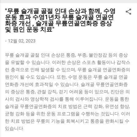
K1000 일반형 블루투스키보드 구매를 고려하실 때, 추가 할인
"무릎 슬개골 골절 인대 손상과 함께, 수영
혜택을 놓치지 마세요. 다양한 할인 혜택과 빠른배송 혜택을 놓
운동 효과 수영1년차 무릎 슬개골 연골연
치지 않도록 먼저 확인해보세요. 추가할인 확인하기 상품 하나
화증 개선 , 슬개골 무릎연골연화증 증상
및 원인 운동 치료"
를 사더라도 종류도 많고, 가격도 다양해서 결정이 많이 어려우
시죠? 특히 블루투스키보드 같은 상품을 고를 때는 더 고민이
-
12월 02, 2023
많을 수 밖에 없습니다. 다양한 상품들을 상세스펙 과 가격 을
꼼꼼히 비교해서 구매하실 수 있도록 순위 추천 해드릴게요. 특
무릎 슬개골 골절 인대 손상은 통증, 부종, 불안정감 등의 증상
가상품 보러가기 추천상품 Best 유니콘 멀티페어링 스마트폰
을 유발할 수 있습니다. 이러한 손상은 스포츠 활동이나 갑작스
태블릿 거치형 저소음 블루투스 키보드, BK-500SB, 일반형, 블
런 충격으로 인해 발생할 수 있으며, 무릎 슬개골 연골연화증의
랙 유니콘 멀티페어링 스마트폰 태...
원인이 될 수도 있습니다. 또한, 수영 운동은 무릎 슬개골 연골
연화증 개선에 효과적일 수 있습니다. 슬개골 무릎연골연화증
의 증상은 통증, 관절 강직, 걷기 어려움 등이 있으며, 진단은 의
사의 검사와 영상학적 검사를 통해 이루어집니다. 운동을 통한
슬개골 무릎연골연화증의 치료 방법은 근력 강화, 유연성 향상,
균형 강화 등을 위한 운동 프로그램을 수행하는 것입니다. 이러
한 치료 방법은 무릎의 기능을 회복시키고 통증을 완화시킬 수
있습니다.