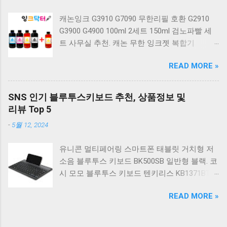
계식 게이밍 키보드 적축 K517 일반형 레트로
캐논잉크 G3910 G7090 무한리필 호환 G2910
베이지 K517 Retro. COX CK01 교체축 사이드
G3900 G4900 100ml 2세트 150ml 검노파빨 세
RGB 게이밍 기계식 키보드 네이비 CK01NV적축
트 사무실 추천. 캐논 무한 잉크젯 복합기
일반형. 체리키보드 XTRFY MX BOARD 3.1 RGB
G2910. 캐논 무한 무선 잉크젯 복합기 G3910. 캐
게이밍 기계식 키보드 24종 축 선택 적축 블랙.
READ MORE »
논 PIXMA G2910 잉크포함 정품 무한복합기 컬
COX 기계식 게이밍 키보드 갈축 그레이 화이트
러 잉크젯복합기 가정용프린터 상세정보참조.
CK01 TKL 텐키리스 기계식키보드 구매를 고려
캐논 G시리즈 프린터 정품 헤드 카트리지
하실 때, 추가 할인 혜택을 놓치지 마세요. 다양
SNS 인기 블루투스키보드 추천, 상품정보 및
G1900 G2900 G3900 G4900 G2910 G3910
한 할인 혜택과 빠른배송 혜택을 놓치지 않도록
리뷰 Top 5
G4910 무한리필잉크 칼라 1개. 잉크맨 GI990 호
먼저 확인해보세요. 추가할인 확인하기 상품 하
-
5월 12, 2024
환 무한잉크 캐논 프린터 G1900 G2900 G3900
나를 사더라도 종류도 많고, 가격도 다양해서 결
G4900 G1910 G2910 G2915 G3910 G3915
정이 많이 어려우시죠? 특히 기계식키보드 같은
유니콘 멀티페어링 스마트폰 태블릿 거치형 저
G4902 G4910 G4911 리필 잉크 1개 GI990
상품을 고를 때는 더 고민이 많을 수 밖에 없습
소음 블루투스 키보드 BK500SB 일반형 블랙. 코
500ml 4색세트. 캐논 빌트인 정품무한 복합기
니다. 다양한 상품들을 상세스펙 과 가격 을 꼼
시 모모 블루투스 키보드 텐키리스 KB1371BT
G2910 정품잉크 포함충전잉크4색 추가증정. 캐
꼼히 비교해서 구매하실 수 있도록 순위 추천 해
실버. 로지텍 무선키보드 텐키리스 도브 화이트
논 무한 잉크젯 복합기 G4910. 캐논 GI990 호환
드릴게요. 특가상품 보러가기 ...
READ MORE »
K380S. 로지텍 무선키보드 텐키리스 스모키 블
잉크 4색세트 G3910 G3900 G2900 G4900
랙 K380S. 아이노트 무소음 블루투스 무선키보
G2910 G3915 G3100 G1900 G4902 G4910
드 마우스 세트 크림 KM960RB 일반형. 오아 접
G1910 리필 1세트. 캐논 무한 유무선 잉크젯 복