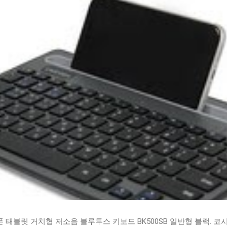
태블릿 거치형 저소음 블루투스 키보드 BK500SB 일반형 블랙. 코