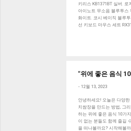
키리스 KB1371BT 실버.
아이노트 무소음 블루투스 무
화이트. 코시 베이직 블루투스
선 키보드 마우스 세트 RX3
가 할인 혜택을 놓치지 마
상품 하나를 사더라도 종류
더 고민이 많을 수 밖에 없
드릴게요. 특가상품 보러가기
500SB, 일반형, 블랙 유니
"위에 좋은 음식 1
-
12월 13, 2023
안녕하세요! 오늘은 다양한
치쌈장을 만드는 방법, 그리
하는 위에 좋은 음식 10가
이 없는 분들도 함께 즐길 
을 떠나볼까요? 시작해볼까