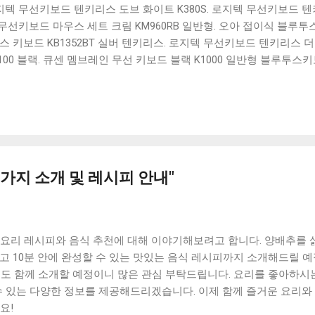
 로지텍 무선키보드 텐키리스 도브 화이트 K380S. 로지텍 무선키보드 텐키
선키보드 마우스 세트 크림 KM960RB 일반형. 오아 접이식 블루투스 
 키보드 KB1352BT 실버 텐키리스. 로지텍 무선키보드 텐키리스 더스
100 블랙. 큐센 멤브레인 무선 키보드 블랙 K1000 일반형 블루투스
세요. 다양한 할인 혜택과 빠른배송 혜택을 놓치지 않도록 먼저 확인
도 많고, 가격도 다양해서 결정이 많이 어려우시죠? 특히 블루투스키
습니다. 다양한 상품들을 상세스펙 과 가격 을 꼼꼼히 비교해서 구매하
 추천상품 Best 유니콘 멀티페어링 스마트폰 태블릿 거치형 저소음 
콘 멀티페어링 스마트폰 태...
0가지 소개 및 레시피 안내"
 요리 레시피와 음식 추천에 대해 이야기해보려고 합니다. 양배추를 
고 10분 안에 완성할 수 있는 맛있는 음식 레시피까지 소개해드릴 예
지도 함께 소개할 예정이니 많은 관심 부탁드립니다. 요리를 좋아하시는
수 있는 다양한 정보를 제공해드리겠습니다. 이제 함께 즐거운 요리와
요!