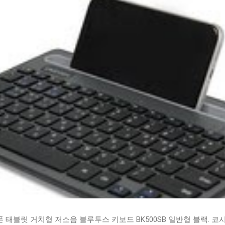
태블릿 거치형 저소음 블루투스 키보드 BK500SB 일반형 블랙. 코