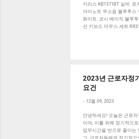
키리스 KB1371BT 실버.
아이노트 무소음 블루투스 무
화이트. 코시 베이직 블루투스
선 키보드 마우스 세트 RX3
가 할인 혜택을 놓치지 마
상품 하나를 사더라도 종류
더 고민이 많을 수 밖에 없
드릴게요. 특가상품 보러가기
500SB, 일반형, 블랙 유니
2023년 근로자
요건
-
12월 09, 2023
안녕하세요! 오늘은 근로자
이며, 이를 위해 정기적으
업무시간을 반으로 줄이는 
고, 근로자들에게 정기적으