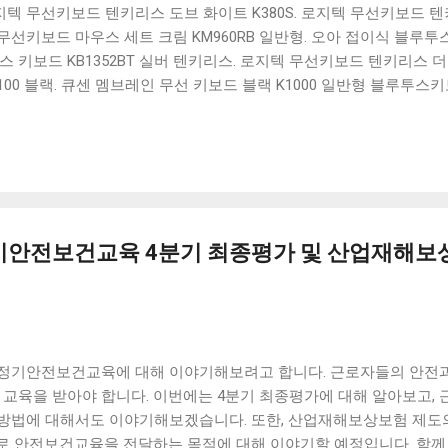
 로지텍 무선키보드 텐키리스 도브 화이트 K380S. 로지텍 무선키보드 텐키
선키보드 마우스 세트 크림 KM960RB 일반형. 오아 접이식 블루투스 
 키보드 KB1352BT 실버 텐키리스. 로지텍 무선키보드 텐키리스 더스
100 블랙. 큐센 멤브레인 무선 키보드 블랙 K1000 일반형 블루투스
세요. 다양한 할인 혜택과 빠른배송 혜택을 놓치지 않도록 먼저 확인
도 많고, 가격도 다양해서 결정이 많이 어려우시죠? 특히 블루투스키
습니다. 다양한 상품들을 상세스펙 과 가격 을 꼼꼼히 비교해서 구매하
 추천상품 Best 유니콘 멀티페어링 스마트폰 태블릿 거치형 저소음 
콘 멀티페어링 스마트폰 태...
정기안전보건교육 4분기 최종평가 및 산업재해보
정기안전보건교육에 대해 이야기해보려고 합니다. 근로자들의 안전과
로 교육을 받아야 합니다. 이번에는 4분기 최종평가에 대해 알아보고
방법에 대해서도 이야기해보겠습니다. 또한, 산업재해보상보험 제도
로 안전보건교육을 전달하는 목적에 대해 이야기할 예정입니다. 함께