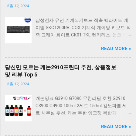
-
5월 12, 2024
삼성전자 유선 기계식키보드 적축 백라이트 게
이밍 SKC1200RB. COX 기계식 게이밍 키보드 적
축 그레이 화이트 CK01 TKL 텐키리스. 앱코 축
교환 레인보우 무빙 LED 기계식 키보드 청축 블
READ MORE »
랙 K560 일반형. 앱코 K517 레트로 기계식 게이
밍 유선키보드 갈축 일반형 레트로 베이지. 체리
키보드 G803000S TKL RGB 게이밍 텐키리스 기
당신만 모르는 캐논2910프린터 추천, 상품정보
계식 키보드 4종 축 선택 저소음적축 블랙. 체리
및 리뷰 Top 5
키보드 G803000S TKL 게이밍 텐키리스 기계식
-
5월 12, 2024
키보드 4종 축 선택 적축 화이트. 앱코 레트로 기
계식 게이밍 키보드 적축 K517 일반형 레트로
캐논잉크 G3910 G7090 무한리필 호환 G2910
베이지 K517 Retro. COX CK01 교체축 사이드
G3900 G4900 100ml 2세트 150ml 검노파빨 세
RGB 게이밍 기계식 키보드 네이비 CK01NV적축
트 사무실 추천. 캐논 무한 잉크젯 복합기
일반형. 체리키보드 XTRFY MX BOARD 3.1 RGB
G2910. 캐논 무한 무선 잉크젯 복합기 G3910. 캐
게이밍 기계식 키보드 24종 축 선택 적축 블랙.
READ MORE »
논 PIXMA G2910 잉크포함 정품 무한복합기 컬
COX 기계식 게이밍 키보드 갈축 그레이 화이트
러 잉크젯복합기 가정용프린터 상세정보참조.