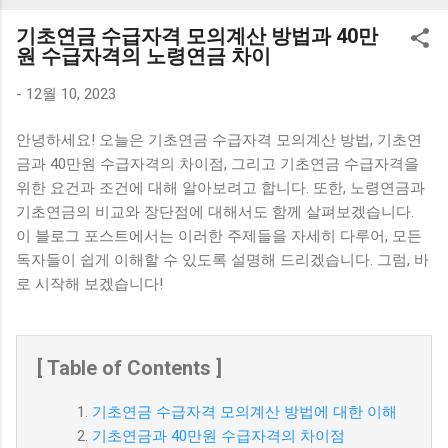
K1000 일반형 블루투스키보드 구매를 고려하실 때, 추가 할인
기초연금 수급자격 모의계산 방법과 40만
혜택을 놓치지 마세요. 다양한 할인 혜택과 빠른배송 혜택을 놓
원 수급자격의 노령연금 차이
치지 않도록 먼저 확인해보세요. 추가할인 확인하기 상품 하나
를 사더라도 종류도 많고, 가격도 다양해서 결정이 많이 어려우
-
12월 10, 2023
시죠? 특히 블루투스키보드 같은 상품을 고를 때는 더 고민이
안녕하세요! 오늘은 기초연금 수급자격 모의계산 방법, 기초연
많을 수 밖에 없습니다. 다양한 상품들을 상세스펙 과 가격 을
금과 40만원 수급자격의 차이점, 그리고 기초연금 수급자격을
꼼꼼히 비교해서 구매하실 수 있도록 순위 추천 해드릴게요. 특
위한 요건과 조건에 대해 알아보려고 합니다. 또한, 노령연금과
가상품 보러가기 추천상품 Best 유니콘 멀티페어링 스마트폰
기초연금의 비교와 장단점에 대해서도 함께 살펴보겠습니다.
태블릿 거치형 저소음 블루투스 키보드, BK-500SB, 일반형, 블
이 블로그 포스트에서는 이러한 주제들을 자세히 다루어, 모든
랙 유니콘 멀티페어링 스마트폰 태...
독자들이 쉽게 이해할 수 있도록 설명해 드리겠습니다. 그럼, 바
로 시작해 보겠습니다!
[ Table of Contents ]
기초연금 수급자격 모의계산 방법에 대한 이해
기초연금과 40만원 수급자격의 차이점