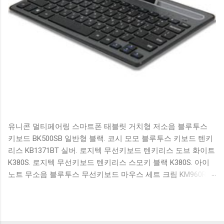
유니콘 멀티페어링 스마트폰 태블릿 거치형 저소음 블루투스
키보드 BK500SB 일반형 블랙. 코시 모모 블루투스 키보드 텐키
리스 KB1371BT 실버. 로지텍 무선키보드 텐키리스 도브 화이트
K380S. 로지텍 무선키보드 텐키리스 스모키 블랙 K380S. 아이
노트 무소음 블루투스 무선키보드 마우스 세트 크림 KM960RB
일반형. 오아 접이식 블루투스 키보드 OABTKBDA 퓨어 화이트.
코시 베이직 블루투스 키보드 KB1352BT 실버 텐키리스. 로지텍
무선키보드 텐키리스 더스티 로즈 K380S. 로이체 무선 키보드
마우스 세트 RX3100 블랙. 큐센 멤브레인 무선 키보드 블랙