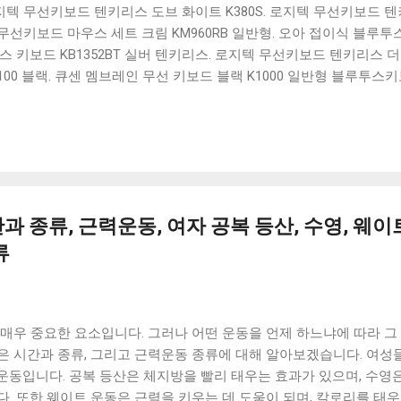
 로지텍 무선키보드 텐키리스 도브 화이트 K380S. 로지텍 무선키보드 텐키
선키보드 마우스 세트 크림 KM960RB 일반형. 오아 접이식 블루투스 
 키보드 KB1352BT 실버 텐키리스. 로지텍 무선키보드 텐키리스 더스
100 블랙. 큐센 멤브레인 무선 키보드 블랙 K1000 일반형 블루투스
세요. 다양한 할인 혜택과 빠른배송 혜택을 놓치지 않도록 먼저 확인
도 많고, 가격도 다양해서 결정이 많이 어려우시죠? 특히 블루투스키
습니다. 다양한 상품들을 상세스펙 과 가격 을 꼼꼼히 비교해서 구매하
 추천상품 Best 유니콘 멀티페어링 스마트폰 태블릿 거치형 저소음 
콘 멀티페어링 스마트폰 태...
 종류, 근력운동, 여자 공복 등산, 수영, 웨이
류
매우 중요한 요소입니다. 그러나 어떤 운동을 언제 하느냐에 따라 그
은 시간과 종류, 그리고 근력운동 종류에 대해 알아보겠습니다. 여성
트 운동입니다. 공복 등산은 체지방을 빨리 태우는 효과가 있으며, 수영
. 또한 웨이트 운동은 근력을 키우는 데 도움이 되며, 칼로리를 태