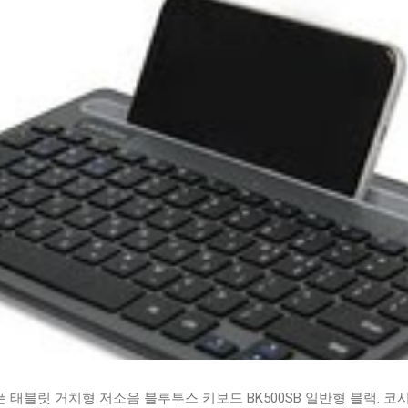
태블릿 거치형 저소음 블루투스 키보드 BK500SB 일반형 블랙. 코