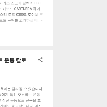
리스 스모키 블랙 K380S.
키보드 OABTKBDA 퓨어
티 로즈 K380S. 로이체 무
키보드 구매를 고려하실 때, 추
해보세요. 추가할인 확인하기
보드 같은 상품을 고를 때는
실 수 있도록 순위 추천 해
블루투스 키보드, BK-
트 운동 칼로
 효과는 달라질 수 있습니다.
들에게 특히 추천하는 운동
은 전신 운동으로 근육을 효
우기에도 효과적입니다. 마지