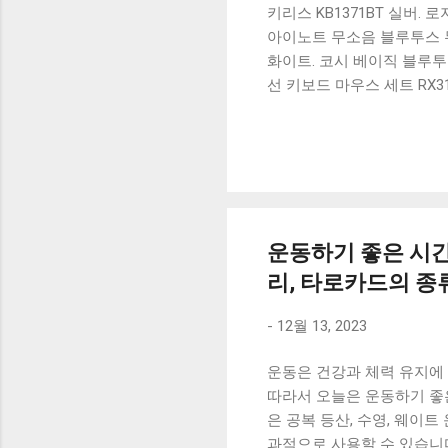
키리스 KB1371BT 실버.
아이노트 무소음 블루투스 무
화이트. 코시 베이직 블루투스
선 키보드 마우스 세트 RX3
가 할인 혜택을 놓치지 마
상품 하나를 사더라도 종류
더 고민이 많을 수 밖에 없
드릴게요. 특가상품 보러가기
500SB, 일반형, 블랙 유니
운동하기 좋은 시간과
리, 타로카드의 종
-
12월 13, 2023
운동은 건강과 체력 유지에 
따라서 오늘은 운동하기 좋
은 공복 등산, 수영, 웨이
과적으로 사용할 수 있습니다