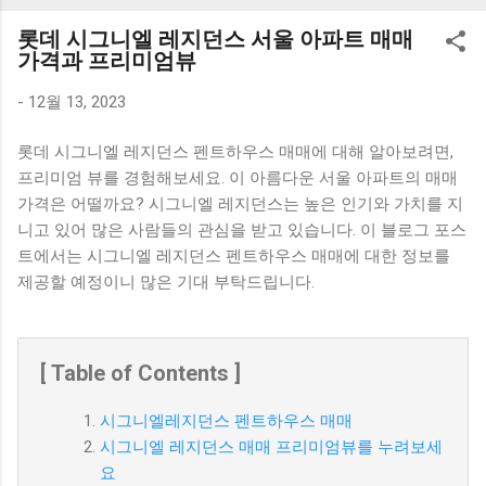
K1000 일반형 블루투스키보드 구매를 고려하실 때, 추가 할인
롯데 시그니엘 레지던스 서울 아파트 매매
혜택을 놓치지 마세요. 다양한 할인 혜택과 빠른배송 혜택을 놓
가격과 프리미엄뷰
치지 않도록 먼저 확인해보세요. 추가할인 확인하기 상품 하나
를 사더라도 종류도 많고, 가격도 다양해서 결정이 많이 어려우
-
12월 13, 2023
시죠? 특히 블루투스키보드 같은 상품을 고를 때는 더 고민이
롯데 시그니엘 레지던스 펜트하우스 매매에 대해 알아보려면,
많을 수 밖에 없습니다. 다양한 상품들을 상세스펙 과 가격 을
프리미엄 뷰를 경험해보세요. 이 아름다운 서울 아파트의 매매
꼼꼼히 비교해서 구매하실 수 있도록 순위 추천 해드릴게요. 특
가격은 어떨까요? 시그니엘 레지던스는 높은 인기와 가치를 지
가상품 보러가기 추천상품 Best 유니콘 멀티페어링 스마트폰
니고 있어 많은 사람들의 관심을 받고 있습니다. 이 블로그 포스
태블릿 거치형 저소음 블루투스 키보드, BK-500SB, 일반형, 블
트에서는 시그니엘 레지던스 펜트하우스 매매에 대한 정보를
랙 유니콘 멀티페어링 스마트폰 태...
제공할 예정이니 많은 기대 부탁드립니다.
[ Table of Contents ]
시그니엘레지던스 펜트하우스 매매
시그니엘 레지던스 매매 프리미엄뷰를 누려보세
요