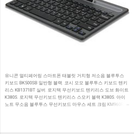
유니콘 멀티페어링 스마트폰 태블릿 거치형 저소음 블루투스
키보드 BK500SB 일반형 블랙. 코시 모모 블루투스 키보드 텐키
리스 KB1371BT 실버. 로지텍 무선키보드 텐키리스 도브 화이트
K380S. 로지텍 무선키보드 텐키리스 스모키 블랙 K380S. 아이
노트 무소음 블루투스 무선키보드 마우스 세트 크림 KM960RB
일반형. 오아 접이식 블루투스 키보드 OABTKBDA 퓨어 화이트.
코시 베이직 블루투스 키보드 KB1352BT 실버 텐키리스. 로지텍
무선키보드 텐키리스 더스티 로즈 K380S. 로이체 무선 키보드
마우스 세트 RX3100 블랙. 큐센 멤브레인 무선 키보드 블랙