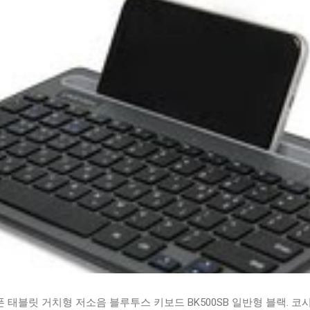
태블릿 거치형 저소음 블루투스 키보드 BK500SB 일반형 블랙. 코