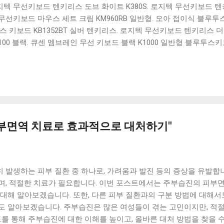
 로지텍 무선키보드 텐키리스 도브 화이트 K380S. 로지텍 무선키보드 텐키
선키보드 마우스 세트 크림 KM960RB 일반형. 오아 접이식 블루투스 
 키보드 KB1352BT 실버 텐키리스. 로지텍 무선키보드 텐키리스 더스
100 블랙. 큐센 멤브레인 무선 키보드 블랙 K1000 일반형 블루투스
세요. 다양한 할인 혜택과 빠른배송 혜택을 놓치지 않도록 먼저 확인
도 많고, 가격도 다양해서 결정이 많이 어려우시죠? 특히 블루투스키
습니다. 다양한 상품들을 상세스펙 과 가격 을 꼼꼼히 비교해서 구매하
 추천상품 Best 유니콘 멀티페어링 스마트폰 태블릿 거치형 저소음 
콘 멀티페어링 스마트폰 태...
피부면역 치료로 효과적으로 대처하기"
 발생하는 피부 질환 중 하나로, 가려움과 발진 등의 증상을 유발합
며, 적절한 치료가 필요합니다. 이번 포스트에서는 주부습진의 피부면
대해 알아보겠습니다. 또한, 다른 피부 질환과의 구분 방법에 대해서
도 알아보겠습니다. 주부습진은 많은 여성들이 겪는 고민이지만, 적절
트를 통해 주부습진에 대한 이해를 높이고, 올바른 대처 방법을 찾을 