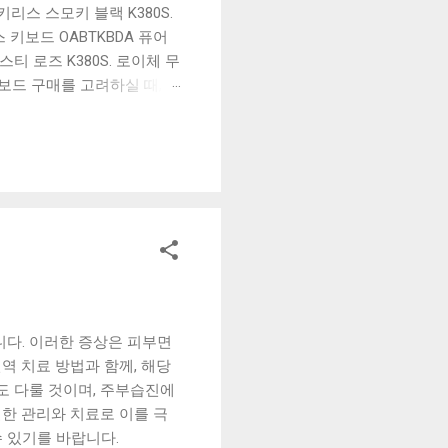
리스 스모키 블랙 K380S.
키보드 OABTKBDA 퓨어
티 로즈 K380S. 로이체 무
키보드 구매를 고려하실 때, 추
해보세요. 추가할인 확인하기
보드 같은 상품을 고를 때는
실 수 있도록 순위 추천 해
블루투스 키보드, BK-
니다. 이러한 증상은 피부면
역 치료 방법과 함께, 해당
도 다룰 것이며, 주부습진에
한 관리와 치료로 이를 극
수 있기를 바랍니다.