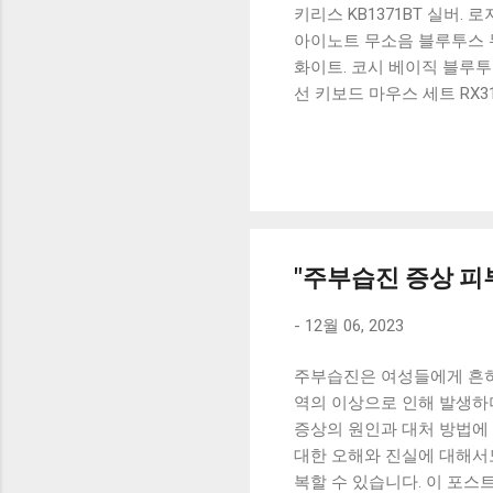
키리스 KB1371BT 실버.
아이노트 무소음 블루투스 무
화이트. 코시 베이직 블루투스
선 키보드 마우스 세트 RX3
가 할인 혜택을 놓치지 마
상품 하나를 사더라도 종류
더 고민이 많을 수 밖에 없
드릴게요. 특가상품 보러가기
500SB, 일반형, 블랙 유니
"주부습진 증상 
-
12월 06, 2023
주부습진은 여성들에게 흔히
역의 이상으로 인해 발생하
증상의 원인과 대처 방법에 
대한 오해와 진실에 대해서
복할 수 있습니다. 이 포스