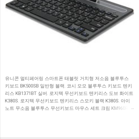
유니콘 멀티페어링 스마트폰 태블릿 거치형 저소음 블루투스
키보드 BK500SB 일반형 블랙. 코시 모모 블루투스 키보드 텐키
리스 KB1371BT 실버. 로지텍 무선키보드 텐키리스 도브 화이트
K380S. 로지텍 무선키보드 텐키리스 스모키 블랙 K380S. 아이
노트 무소음 블루투스 무선키보드 마우스 세트 크림 KM960RB
일반형. 오아 접이식 블루투스 키보드 OABTKBDA 퓨어 화이트.
코시 베이직 블루투스 키보드 KB1352BT 실버 텐키리스. 로지텍
무선키보드 텐키리스 더스티 로즈 K380S. 로이체 무선 키보드
마우스 세트 RX3100 블랙. 큐센 멤브레인 무선 키보드 블랙