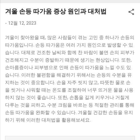
K1000 일반형 블루투스키보드 구매를 고려하실 때, 추가 할인
겨울 손등 따가움 증상 원인과 대처법
혜택을 놓치지 마세요. 다양한 할인 혜택과 빠른배송 혜택을 놓
치지 않도록 먼저 확인해보세요. 추가할인 확인하기 상품 하나
-
12월 12, 2023
를 사더라도 종류도 많고, 가격도 다양해서 결정이 많이 어려우
시죠? 특히 블루투스키보드 같은 상품을 고를 때는 더 고민이
겨울이 찾아왔을 때, 많은 사람들이 겪는 고민 중 하나가 손등의
많을 수 밖에 없습니다. 다양한 상품들을 상세스펙 과 가격 을
따가움입니다. 손등 따가움은 여러 가지 원인으로 발생할 수 있
꼼꼼히 비교해서 구매하실 수 있도록 순위 추천 해드릴게요. 특
습니다. 대체로 건조한 날씨와 함께 찬 바람이 불면 손의 피부가
가상품 보러가기 추천상품 Best 유니콘 멀티페어링 스마트폰
건조해지고 수분이 증발하기 때문에 생기는 현상입니다. 또한,
태블릿 거치형 저소음 블루투스 키보드, BK-500SB, 일반형, 블
손마름증이나 피부병으로 인해 손등이 따가움을 느낄 수도 있
랙 유니콘 멀티페어링 스마트폰 태...
습니다. 이러한 불편함을 해결하기 위해서는 손등의 수분을 유
지하는 것이 중요합니다. 손을 자주 씻지 않고, 따뜻한 물로 손
을 씻거나 샤워할 때는 온도를 조절하여 너무 뜨거운 물을 사용
하지 않는 것이 좋습니다. 또한, 손톱을 길게 키우거나 거칠게
다루는 것을 피하고, 수분 크림을 바르는 등 적절한 관리를 통해
손등 따가움을 완화할 수 있습니다. 겨울철 건강한 손등을 유지
하기 위해 이러한 대처법을 활용해보세요.