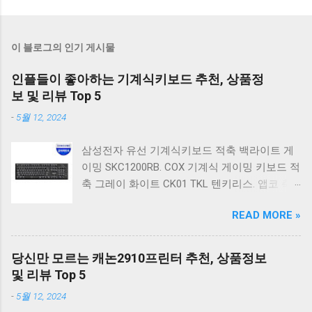
이 블로그의 인기 게시물
인플들이 좋아하는 기계식키보드 추천, 상품정
보 및 리뷰 Top 5
-
5월 12, 2024
삼성전자 유선 기계식키보드 적축 백라이트 게
이밍 SKC1200RB. COX 기계식 게이밍 키보드 적
축 그레이 화이트 CK01 TKL 텐키리스. 앱코 축
교환 레인보우 무빙 LED 기계식 키보드 청축 블
READ MORE »
랙 K560 일반형. 앱코 K517 레트로 기계식 게이
밍 유선키보드 갈축 일반형 레트로 베이지. 체리
키보드 G803000S TKL RGB 게이밍 텐키리스 기
당신만 모르는 캐논2910프린터 추천, 상품정보
계식 키보드 4종 축 선택 저소음적축 블랙. 체리
및 리뷰 Top 5
키보드 G803000S TKL 게이밍 텐키리스 기계식
-
5월 12, 2024
키보드 4종 축 선택 적축 화이트. 앱코 레트로 기