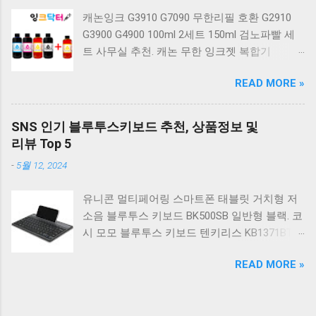
계식 게이밍 키보드 적축 K517 일반형 레트로
캐논잉크 G3910 G7090 무한리필 호환 G2910
베이지 K517 Retro. COX CK01 교체축 사이드
G3900 G4900 100ml 2세트 150ml 검노파빨 세
RGB 게이밍 기계식 키보드 네이비 CK01NV적축
트 사무실 추천. 캐논 무한 잉크젯 복합기
일반형. 체리키보드 XTRFY MX BOARD 3.1 RGB
G2910. 캐논 무한 무선 잉크젯 복합기 G3910. 캐
게이밍 기계식 키보드 24종 축 선택 적축 블랙.
READ MORE »
논 PIXMA G2910 잉크포함 정품 무한복합기 컬
COX 기계식 게이밍 키보드 갈축 그레이 화이트
러 잉크젯복합기 가정용프린터 상세정보참조.
CK01 TKL 텐키리스 기계식키보드 구매를 고려
캐논 G시리즈 프린터 정품 헤드 카트리지
하실 때, 추가 할인 혜택을 놓치지 마세요. 다양
SNS 인기 블루투스키보드 추천, 상품정보 및
G1900 G2900 G3900 G4900 G2910 G3910
한 할인 혜택과 빠른배송 혜택을 놓치지 않도록
리뷰 Top 5
G4910 무한리필잉크 칼라 1개. 잉크맨 GI990 호
먼저 확인해보세요. 추가할인 확인하기 상품 하
-
5월 12, 2024
환 무한잉크 캐논 프린터 G1900 G2900 G3900
나를 사더라도 종류도 많고, 가격도 다양해서 결
G4900 G1910 G2910 G2915 G3910 G3915
정이 많이 어려우시죠? 특히 기계식키보드 같은
유니콘 멀티페어링 스마트폰 태블릿 거치형 저
G4902 G4910 G4911 리필 잉크 1개 GI990
상품을 고를 때는 더 고민이 많을 수 밖에 없습
소음 블루투스 키보드 BK500SB 일반형 블랙. 코
500ml 4색세트. 캐논 빌트인 정품무한 복합기
니다. 다양한 상품들을 상세스펙 과 가격 을 꼼
시 모모 블루투스 키보드 텐키리스 KB1371BT
G2910 정품잉크 포함충전잉크4색 추가증정. 캐
꼼히 비교해서 구매하실 수 있도록 순위 추천 해
실버. 로지텍 무선키보드 텐키리스 도브 화이트
논 무한 잉크젯 복합기 G4910. 캐논 GI990 호환
드릴게요. 특가상품 보러가기 ...
READ MORE »
K380S. 로지텍 무선키보드 텐키리스 스모키 블
잉크 4색세트 G3910 G3900 G2900 G4900
랙 K380S. 아이노트 무소음 블루투스 무선키보
G2910 G3915 G3100 G1900 G4902 G4910
드 마우스 세트 크림 KM960RB 일반형. 오아 접
G1910 리필 1세트. 캐논 무한 유무선 잉크젯 복