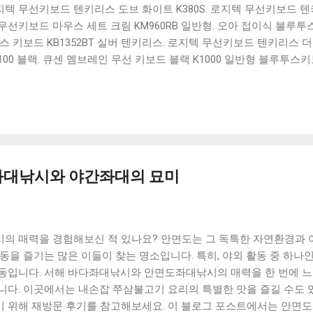
 로지텍 무선키보드 텐키리스 도브 화이트 K380S. 로지텍 무선키보드 텐키
선키보드 마우스 세트 크림 KM960RB 일반형. 오아 접이식 블루투스 
 키보드 KB1352BT 실버 텐키리스. 로지텍 무선키보드 텐키리스 더스
100 블랙. 큐센 멤브레인 무선 키보드 블랙 K1000 일반형 블루투스
세요. 다양한 할인 혜택과 빠른배송 혜택을 놓치지 않도록 먼저 확인
도 많고, 가격도 다양해서 결정이 많이 어려우시죠? 특히 블루투스키
습니다. 다양한 상품들을 상세스펙 과 가격 을 꼼꼼히 비교해서 구매하
 추천상품 Best 유니콘 멀티페어링 스마트폰 태블릿 거치형 저소음 
콘 멀티페어링 스마트폰 태...
좌대낚시와 야간좌대의 묘미
의 매력을 경험해보신 적 있나요? 안면도는 그 독특한 자연환경과
동을 즐기는 많은 이들이 찾는 명소입니다. 특히, 야외 활동 중 하
동입니다. 서해 바다좌대낚시와 안면도좌대낚시의 매력을 한 번에 느
니다. 이곳에서는 내손잡 쭈삼불고기 요리의 특별한 맛을 즐길 수도 
 위해 재방문 후기를 참고해보세요. 이 블로그 포스트에서는 안면도