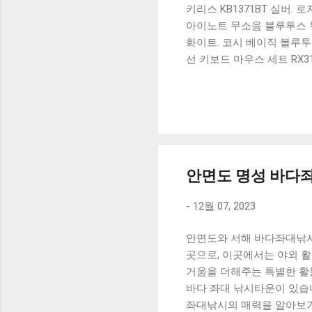
키리스 KB1371BT 실버.
아이노트 무소음 블루투스 무
화이트. 코시 베이직 블루투스
선 키보드 마우스 세트 RX3
가 할인 혜택을 놓치지 마
상품 하나를 사더라도 종류
더 고민이 많을 수 밖에 없
드릴게요. 특가상품 보러가기
500SB, 일반형, 블랙 유니
안면도 명성 바다
-
12월 07, 2023
안면도와 서해 바다좌대낚시
곳으로, 이곳에서는 야외 활
거움을 더해주는 특별한 활
바다 좌대 낚시타운이 있습
좌대낚시의 매력을 알아보기