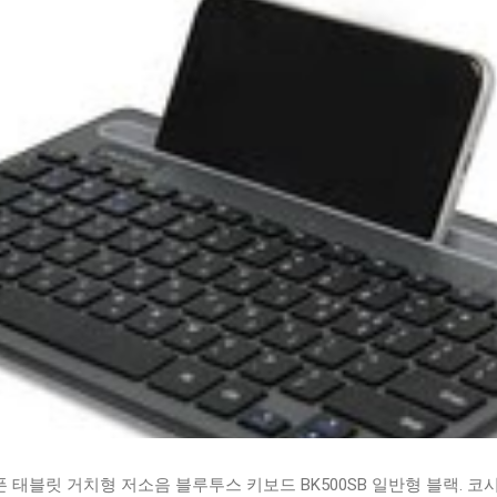
태블릿 거치형 저소음 블루투스 키보드 BK500SB 일반형 블랙. 코