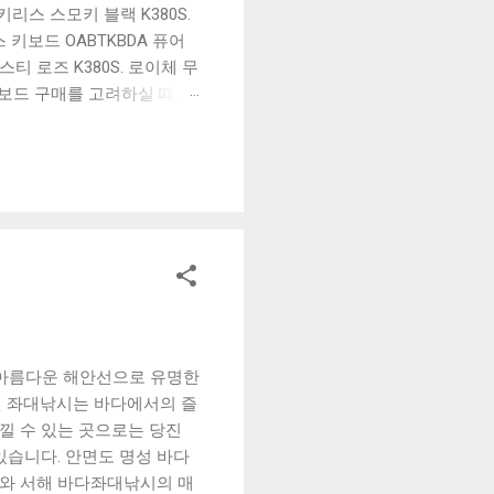
리스 스모키 블랙 K380S.
키보드 OABTKBDA 퓨어
티 로즈 K380S. 로이체 무
키보드 구매를 고려하실 때, 추
해보세요. 추가할인 확인하기
보드 같은 상품을 고를 때는
실 수 있도록 순위 추천 해
블루투스 키보드, BK-
 아름다운 해안선으로 유명한
나인 좌대낚시는 바다에서의 즐
낄 수 있는 곳으로는 당진
있습니다. 안면도 명성 바다
와 서해 바다좌대낚시의 매