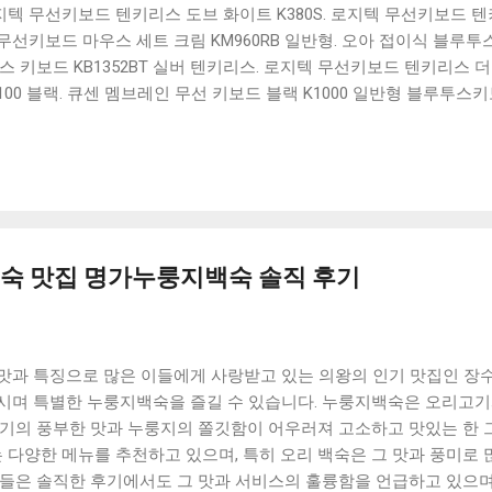
 로지텍 무선키보드 텐키리스 도브 화이트 K380S. 로지텍 무선키보드 텐키
선키보드 마우스 세트 크림 KM960RB 일반형. 오아 접이식 블루투스 
 키보드 KB1352BT 실버 텐키리스. 로지텍 무선키보드 텐키리스 더스
100 블랙. 큐센 멤브레인 무선 키보드 블랙 K1000 일반형 블루투스
세요. 다양한 할인 혜택과 빠른배송 혜택을 놓치지 않도록 먼저 확인
도 많고, 가격도 다양해서 결정이 많이 어려우시죠? 특히 블루투스키
습니다. 다양한 상품들을 상세스펙 과 가격 을 꼼꼼히 비교해서 구매하
 추천상품 Best 유니콘 멀티페어링 스마트폰 태블릿 거치형 저소음 
콘 멀티페어링 스마트폰 태...
숙 맛집 명가누룽지백숙 솔직 후기
맛과 특징으로 많은 이들에게 사랑받고 있는 의왕의 인기 맛집인 장
시며 특별한 누룽지백숙을 즐길 수 있습니다. 누룽지백숙은 오리고기
고기의 풍부한 맛과 누룽지의 쫄깃함이 어우러져 고소하고 맛있는 한 
다양한 메뉴를 추천하고 있으며, 특히 오리 백숙은 그 맛과 풍미로 
람들은 솔직한 후기에서도 그 맛과 서비스의 훌륭함을 언급하고 있으며