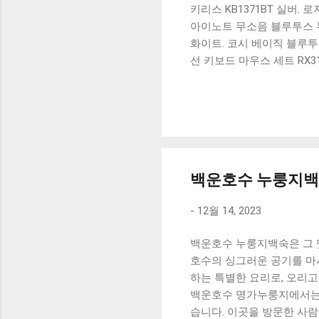
키리스 KB1371BT 실버.
아이노트 무소음 블루투스 무
화이트. 코시 베이직 블루투스
선 키보드 마우스 세트 RX3
가 할인 혜택을 놓치지 마
상품 하나를 사더라도 종류
더 고민이 많을 수 밖에 없
드릴게요. 특가상품 보러가기
500SB, 일반형, 블랙 유니
백운호수 누룽지백
-
12월 14, 2023
백운호수 누룽지백숙은 그 
호수의 싱그러운 공기를 마
하는 특별한 요리로, 오리
백운호수 명가누룽지에서는 
습니다. 이곳을 방문한 사