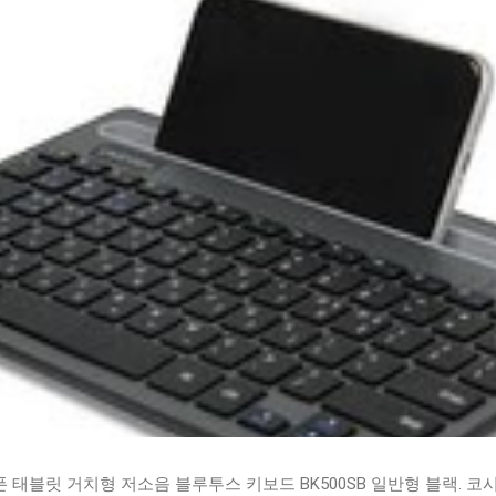
태블릿 거치형 저소음 블루투스 키보드 BK500SB 일반형 블랙. 코