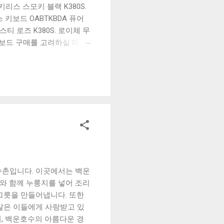
리스 스모키 블랙 K380S.
키보드 OABTKBDA 퓨어
티 로즈 K380S. 로이체 무
키보드 구매를 고려하실 때, 추
해보세요. 추가할인 확인하기
보드 같은 상품을 고를 때는
실 수 있도록 순위 추천 해
블루투스 키보드, BK-
수촌입니다. 이곳에서는 백운
와 함께 누룽지를 넣어 조리
그릇을 만들어냅니다. 또한
많은 이들에게 사랑받고 있
, 백운호수의 아름다운 경