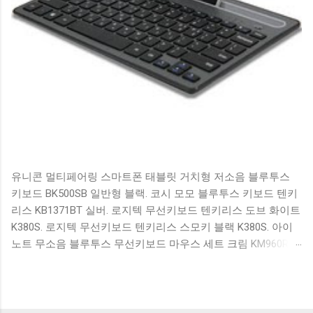
유니콘 멀티페어링 스마트폰 태블릿 거치형 저소음 블루투스
키보드 BK500SB 일반형 블랙. 코시 모모 블루투스 키보드 텐키
리스 KB1371BT 실버. 로지텍 무선키보드 텐키리스 도브 화이트
K380S. 로지텍 무선키보드 텐키리스 스모키 블랙 K380S. 아이
노트 무소음 블루투스 무선키보드 마우스 세트 크림 KM960RB
일반형. 오아 접이식 블루투스 키보드 OABTKBDA 퓨어 화이트.
코시 베이직 블루투스 키보드 KB1352BT 실버 텐키리스. 로지텍
무선키보드 텐키리스 더스티 로즈 K380S. 로이체 무선 키보드
마우스 세트 RX3100 블랙. 큐센 멤브레인 무선 키보드 블랙