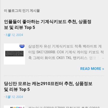
이 블로그의 인기 게시물
인플들이 좋아하는 기계식키보드 추천, 상품정
보 및 리뷰 Top 5
-
5월 12, 2024
삼성전자 유선 기계식키보드 적축 백라이트 게
이밍 SKC1200RB. COX 기계식 게이밍 키보드 적
축 그레이 화이트 CK01 TKL 텐키리스. 앱코 축
교환 레인보우 무빙 LED 기계식 키보드 청축 블
READ MORE »
랙 K560 일반형. 앱코 K517 레트로 기계식 게이
밍 유선키보드 갈축 일반형 레트로 베이지. 체리
키보드 G803000S TKL RGB 게이밍 텐키리스 기
당신만 모르는 캐논2910프린터 추천, 상품정보
계식 키보드 4종 축 선택 저소음적축 블랙. 체리
및 리뷰 Top 5
키보드 G803000S TKL 게이밍 텐키리스 기계식
-
5월 12, 2024
키보드 4종 축 선택 적축 화이트. 앱코 레트로 기
계식 게이밍 키보드 적축 K517 일반형 레트로