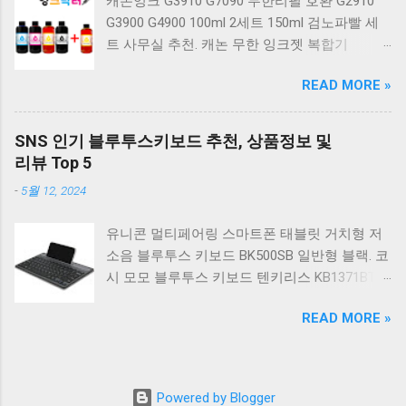
캐논잉크 G3910 G7090 무한리필 호환 G2910
베이지 K517 Retro. COX CK01 교체축 사이드
G3900 G4900 100ml 2세트 150ml 검노파빨 세
RGB 게이밍 기계식 키보드 네이비 CK01NV적축
트 사무실 추천. 캐논 무한 잉크젯 복합기
일반형. 체리키보드 XTRFY MX BOARD 3.1 RGB
G2910. 캐논 무한 무선 잉크젯 복합기 G3910. 캐
게이밍 기계식 키보드 24종 축 선택 적축 블랙.
READ MORE »
논 PIXMA G2910 잉크포함 정품 무한복합기 컬
COX 기계식 게이밍 키보드 갈축 그레이 화이트
러 잉크젯복합기 가정용프린터 상세정보참조.
CK01 TKL 텐키리스 기계식키보드 구매를 고려
캐논 G시리즈 프린터 정품 헤드 카트리지
하실 때, 추가 할인 혜택을 놓치지 마세요. 다양
SNS 인기 블루투스키보드 추천, 상품정보 및
G1900 G2900 G3900 G4900 G2910 G3910
한 할인 혜택과 빠른배송 혜택을 놓치지 않도록
리뷰 Top 5
G4910 무한리필잉크 칼라 1개. 잉크맨 GI990 호
먼저 확인해보세요. 추가할인 확인하기 상품 하
-
5월 12, 2024
환 무한잉크 캐논 프린터 G1900 G2900 G3900
나를 사더라도 종류도 많고, 가격도 다양해서 결
G4900 G1910 G2910 G2915 G3910 G3915
정이 많이 어려우시죠? 특히 기계식키보드 같은
유니콘 멀티페어링 스마트폰 태블릿 거치형 저
G4902 G4910 G4911 리필 잉크 1개 GI990
상품을 고를 때는 더 고민이 많을 수 밖에 없습
소음 블루투스 키보드 BK500SB 일반형 블랙. 코
500ml 4색세트. 캐논 빌트인 정품무한 복합기
니다. 다양한 상품들을 상세스펙 과 가격 을 꼼
시 모모 블루투스 키보드 텐키리스 KB1371BT
G2910 정품잉크 포함충전잉크4색 추가증정. 캐
꼼히 비교해서 구매하실 수 있도록 순위 추천 해
실버. 로지텍 무선키보드 텐키리스 도브 화이트
논 무한 잉크젯 복합기 G4910. 캐논 GI990 호환
드릴게요. 특가상품 보러가기 ...
READ MORE »
K380S. 로지텍 무선키보드 텐키리스 스모키 블
잉크 4색세트 G3910 G3900 G2900 G4900
랙 K380S. 아이노트 무소음 블루투스 무선키보
G2910 G3915 G3100 G1900 G4902 G4910
드 마우스 세트 크림 KM960RB 일반형. 오아 접
G1910 리필 1세트. 캐논 무한 유무선 잉크젯 복
이식 블루투스 키보드 OABTKBDA 퓨어 화이트.
합기 G6091 캐논2910프린터 구매를 고려하실
Powered by Blogger