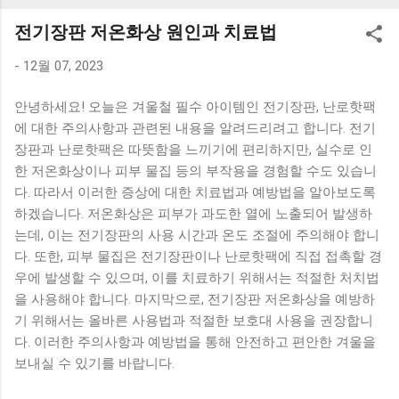
K1000 일반형 블루투스키보드 구매를 고려하실 때, 추가 할인
전기장판 저온화상 원인과 치료법
혜택을 놓치지 마세요. 다양한 할인 혜택과 빠른배송 혜택을 놓
치지 않도록 먼저 확인해보세요. 추가할인 확인하기 상품 하나
-
12월 07, 2023
를 사더라도 종류도 많고, 가격도 다양해서 결정이 많이 어려우
시죠? 특히 블루투스키보드 같은 상품을 고를 때는 더 고민이
안녕하세요! 오늘은 겨울철 필수 아이템인 전기장판, 난로핫팩
많을 수 밖에 없습니다. 다양한 상품들을 상세스펙 과 가격 을
에 대한 주의사항과 관련된 내용을 알려드리려고 합니다. 전기
꼼꼼히 비교해서 구매하실 수 있도록 순위 추천 해드릴게요. 특
장판과 난로핫팩은 따뜻함을 느끼기에 편리하지만, 실수로 인
가상품 보러가기 추천상품 Best 유니콘 멀티페어링 스마트폰
한 저온화상이나 피부 물집 등의 부작용을 경험할 수도 있습니
태블릿 거치형 저소음 블루투스 키보드, BK-500SB, 일반형, 블
다. 따라서 이러한 증상에 대한 치료법과 예방법을 알아보도록
랙 유니콘 멀티페어링 스마트폰 태...
하겠습니다. 저온화상은 피부가 과도한 열에 노출되어 발생하
는데, 이는 전기장판의 사용 시간과 온도 조절에 주의해야 합니
다. 또한, 피부 물집은 전기장판이나 난로핫팩에 직접 접촉할 경
우에 발생할 수 있으며, 이를 치료하기 위해서는 적절한 처치법
을 사용해야 합니다. 마지막으로, 전기장판 저온화상을 예방하
기 위해서는 올바른 사용법과 적절한 보호대 사용을 권장합니
다. 이러한 주의사항과 예방법을 통해 안전하고 편안한 겨울을
보내실 수 있기를 바랍니다.