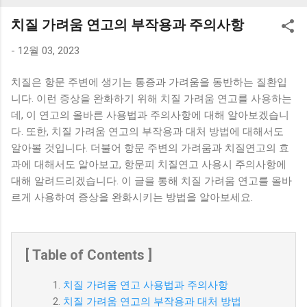
K1000 일반형 블루투스키보드 구매를 고려하실 때, 추가 할인
치질 가려움 연고의 부작용과 주의사항
혜택을 놓치지 마세요. 다양한 할인 혜택과 빠른배송 혜택을 놓
치지 않도록 먼저 확인해보세요. 추가할인 확인하기 상품 하나
-
12월 03, 2023
를 사더라도 종류도 많고, 가격도 다양해서 결정이 많이 어려우
시죠? 특히 블루투스키보드 같은 상품을 고를 때는 더 고민이
치질은 항문 주변에 생기는 통증과 가려움을 동반하는 질환입
많을 수 밖에 없습니다. 다양한 상품들을 상세스펙 과 가격 을
니다. 이런 증상을 완화하기 위해 치질 가려움 연고를 사용하는
꼼꼼히 비교해서 구매하실 수 있도록 순위 추천 해드릴게요. 특
데, 이 연고의 올바른 사용법과 주의사항에 대해 알아보겠습니
가상품 보러가기 추천상품 Best 유니콘 멀티페어링 스마트폰
다. 또한, 치질 가려움 연고의 부작용과 대처 방법에 대해서도
태블릿 거치형 저소음 블루투스 키보드, BK-500SB, 일반형, 블
알아볼 것입니다. 더불어 항문 주변의 가려움과 치질연고의 효
랙 유니콘 멀티페어링 스마트폰 태...
과에 대해서도 알아보고, 항문피 치질연고 사용시 주의사항에
대해 알려드리겠습니다. 이 글을 통해 치질 가려움 연고를 올바
르게 사용하여 증상을 완화시키는 방법을 알아보세요.
[ Table of Contents ]
치질 가려움 연고 사용법과 주의사항
치질 가려움 연고의 부작용과 대처 방법