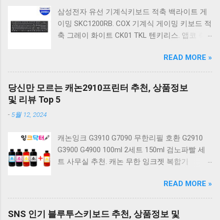
삼성전자 유선 기계식키보드 적축 백라이트 게
이밍 SKC1200RB. COX 기계식 게이밍 키보드 적
축 그레이 화이트 CK01 TKL 텐키리스. 앱코 축
교환 레인보우 무빙 LED 기계식 키보드 청축 블
READ MORE »
랙 K560 일반형. 앱코 K517 레트로 기계식 게이
밍 유선키보드 갈축 일반형 레트로 베이지. 체리
키보드 G803000S TKL RGB 게이밍 텐키리스 기
당신만 모르는 캐논2910프린터 추천, 상품정보
계식 키보드 4종 축 선택 저소음적축 블랙. 체리
및 리뷰 Top 5
키보드 G803000S TKL 게이밍 텐키리스 기계식
-
5월 12, 2024
키보드 4종 축 선택 적축 화이트. 앱코 레트로 기
계식 게이밍 키보드 적축 K517 일반형 레트로
캐논잉크 G3910 G7090 무한리필 호환 G2910
베이지 K517 Retro. COX CK01 교체축 사이드
G3900 G4900 100ml 2세트 150ml 검노파빨 세
RGB 게이밍 기계식 키보드 네이비 CK01NV적축
트 사무실 추천. 캐논 무한 잉크젯 복합기
일반형. 체리키보드 XTRFY MX BOARD 3.1 RGB
G2910. 캐논 무한 무선 잉크젯 복합기 G3910. 캐
게이밍 기계식 키보드 24종 축 선택 적축 블랙.
READ MORE »
논 PIXMA G2910 잉크포함 정품 무한복합기 컬
COX 기계식 게이밍 키보드 갈축 그레이 화이트
러 잉크젯복합기 가정용프린터 상세정보참조.
CK01 TKL 텐키리스 기계식키보드 구매를 고려
캐논 G시리즈 프린터 정품 헤드 카트리지
하실 때, 추가 할인 혜택을 놓치지 마세요. 다양
SNS 인기 블루투스키보드 추천, 상품정보 및