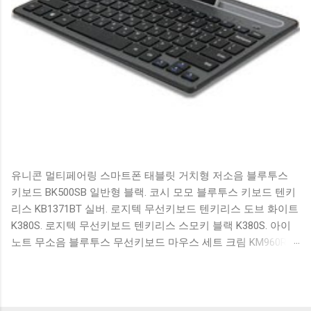
유니콘 멀티페어링 스마트폰 태블릿 거치형 저소음 블루투스
키보드 BK500SB 일반형 블랙. 코시 모모 블루투스 키보드 텐키
리스 KB1371BT 실버. 로지텍 무선키보드 텐키리스 도브 화이트
K380S. 로지텍 무선키보드 텐키리스 스모키 블랙 K380S. 아이
노트 무소음 블루투스 무선키보드 마우스 세트 크림 KM960RB
일반형. 오아 접이식 블루투스 키보드 OABTKBDA 퓨어 화이트.
코시 베이직 블루투스 키보드 KB1352BT 실버 텐키리스. 로지텍
무선키보드 텐키리스 더스티 로즈 K380S. 로이체 무선 키보드
마우스 세트 RX3100 블랙. 큐센 멤브레인 무선 키보드 블랙