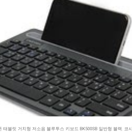
태블릿 거치형 저소음 블루투스 키보드 BK500SB 일반형 블랙. 코