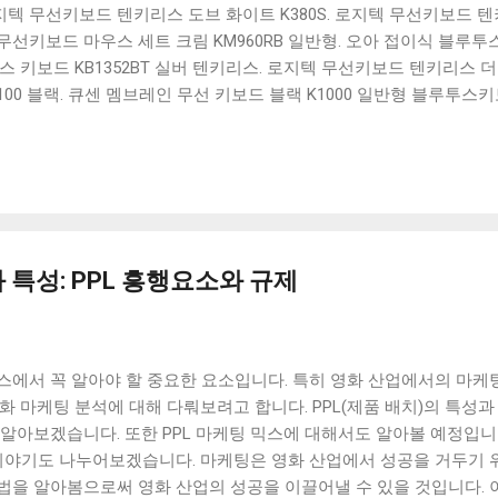
 로지텍 무선키보드 텐키리스 도브 화이트 K380S. 로지텍 무선키보드 텐키
선키보드 마우스 세트 크림 KM960RB 일반형. 오아 접이식 블루투스 
 키보드 KB1352BT 실버 텐키리스. 로지텍 무선키보드 텐키리스 더스
100 블랙. 큐센 멤브레인 무선 키보드 블랙 K1000 일반형 블루투스
세요. 다양한 할인 혜택과 빠른배송 혜택을 놓치지 않도록 먼저 확인
도 많고, 가격도 다양해서 결정이 많이 어려우시죠? 특히 블루투스키
습니다. 다양한 상품들을 상세스펙 과 가격 을 꼼꼼히 비교해서 구매하
 추천상품 Best 유니콘 멀티페어링 스마트폰 태블릿 거치형 저소음 
콘 멀티페어링 스마트폰 태...
 특성: PPL 흥행요소와 규제
스에서 꼭 알아야 할 중요한 요소입니다. 특히 영화 산업에서의 마케
화 마케팅 분석에 대해 다뤄보려고 합니다. PPL(제품 배치)의 특성과
알아보겠습니다. 또한 PPL 마케팅 믹스에 대해서도 알아볼 예정입니
 이야기도 나누어보겠습니다. 마케팅은 영화 산업에서 성공을 거두기 
법을 알아봄으로써 영화 산업의 성공을 이끌어낼 수 있을 것입니다. 