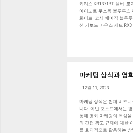
키리스 KB1371BT 실버.
아이노트 무소음 블루투스 무
화이트. 코시 베이직 블루투스
선 키보드 마우스 세트 RX3
가 할인 혜택을 놓치지 마
상품 하나를 사더라도 종류
더 고민이 많을 수 밖에 없
드릴게요. 특가상품 보러가기
500SB, 일반형, 블랙 유니
마케팅 상식과 영화
-
12월 11, 2023
마케팅 상식은 현대 비즈니
니다. 이번 포스트에서는 영
통해 영화 마케팅의 핵심을 
의 간접 광고 규제에 대한
를 효과적으로 활용하는 방