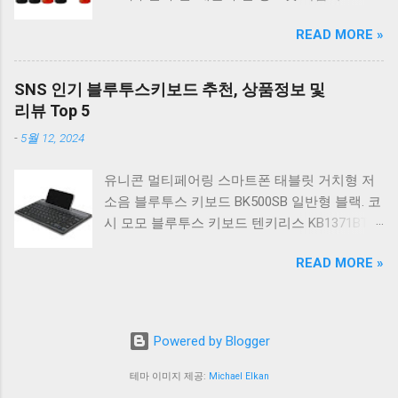
일반형. 체리키보드 XTRFY MX BOARD 3.1 RGB
G2910. 캐논 무한 무선 잉크젯 복합기 G3910. 캐
게이밍 기계식 키보드 24종 축 선택 적축 블랙.
READ MORE »
논 PIXMA G2910 잉크포함 정품 무한복합기 컬
COX 기계식 게이밍 키보드 갈축 그레이 화이트
러 잉크젯복합기 가정용프린터 상세정보참조.
CK01 TKL 텐키리스 기계식키보드 구매를 고려
캐논 G시리즈 프린터 정품 헤드 카트리지
하실 때, 추가 할인 혜택을 놓치지 마세요. 다양
SNS 인기 블루투스키보드 추천, 상품정보 및
G1900 G2900 G3900 G4900 G2910 G3910
한 할인 혜택과 빠른배송 혜택을 놓치지 않도록
리뷰 Top 5
G4910 무한리필잉크 칼라 1개. 잉크맨 GI990 호
먼저 확인해보세요. 추가할인 확인하기 상품 하
-
5월 12, 2024
환 무한잉크 캐논 프린터 G1900 G2900 G3900
나를 사더라도 종류도 많고, 가격도 다양해서 결
G4900 G1910 G2910 G2915 G3910 G3915
정이 많이 어려우시죠? 특히 기계식키보드 같은
유니콘 멀티페어링 스마트폰 태블릿 거치형 저
G4902 G4910 G4911 리필 잉크 1개 GI990
상품을 고를 때는 더 고민이 많을 수 밖에 없습
소음 블루투스 키보드 BK500SB 일반형 블랙. 코
500ml 4색세트. 캐논 빌트인 정품무한 복합기
니다. 다양한 상품들을 상세스펙 과 가격 을 꼼
시 모모 블루투스 키보드 텐키리스 KB1371BT
G2910 정품잉크 포함충전잉크4색 추가증정. 캐
꼼히 비교해서 구매하실 수 있도록 순위 추천 해
실버. 로지텍 무선키보드 텐키리스 도브 화이트
논 무한 잉크젯 복합기 G4910. 캐논 GI990 호환
드릴게요. 특가상품 보러가기 ...
READ MORE »
K380S. 로지텍 무선키보드 텐키리스 스모키 블
잉크 4색세트 G3910 G3900 G2900 G4900
랙 K380S. 아이노트 무소음 블루투스 무선키보
G2910 G3915 G3100 G1900 G4902 G4910
드 마우스 세트 크림 KM960RB 일반형. 오아 접
G1910 리필 1세트. 캐논 무한 유무선 잉크젯 복
이식 블루투스 키보드 OABTKBDA 퓨어 화이트.
합기 G6091 캐논2910프린터 구매를 고려하실
Powered by Blogger
코시 베이직 블루투스 키보드 KB1352BT 실버
때, 추가 할인 혜택을 놓치지 마세요. 다양한 할
텐키리스. 로지텍 무선키보드 텐키리스 더스티
인 혜택과 빠른배송 혜택을 놓치지 않도록 먼저
테마 이미지 제공:
Michael Elkan
로즈 K380S. 로이체 무선 키보드 마우스 세트