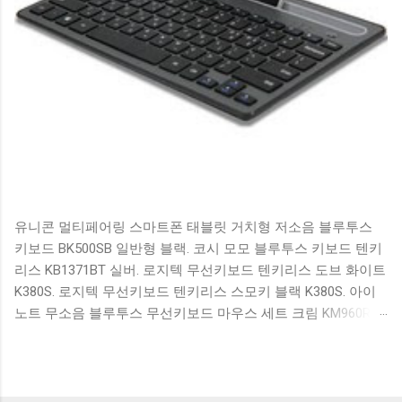
유니콘 멀티페어링 스마트폰 태블릿 거치형 저소음 블루투스
키보드 BK500SB 일반형 블랙. 코시 모모 블루투스 키보드 텐키
리스 KB1371BT 실버. 로지텍 무선키보드 텐키리스 도브 화이트
K380S. 로지텍 무선키보드 텐키리스 스모키 블랙 K380S. 아이
노트 무소음 블루투스 무선키보드 마우스 세트 크림 KM960RB
일반형. 오아 접이식 블루투스 키보드 OABTKBDA 퓨어 화이트.
코시 베이직 블루투스 키보드 KB1352BT 실버 텐키리스. 로지텍
무선키보드 텐키리스 더스티 로즈 K380S. 로이체 무선 키보드
마우스 세트 RX3100 블랙. 큐센 멤브레인 무선 키보드 블랙