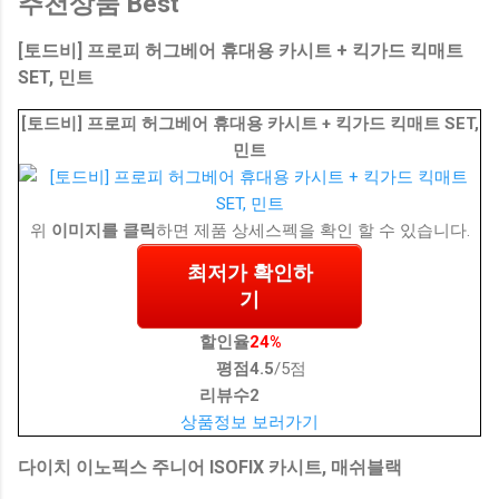
추천상품 Best
[토드비] 프로피 허그베어 휴대용 카시트 + 킥가드 킥매트
SET, 민트
[토드비] 프로피 허그베어 휴대용 카시트 + 킥가드 킥매트 SET,
민트
위
이미지를 클릭
하면 제품 상세스펙을 확인 할 수 있습니다.
최저가 확인하
기
할인율
24%
평점
4.5
/5점
리뷰수
2
상품정보 보러가기
다이치 이노픽스 주니어 ISOFIX 카시트, 매쉬블랙