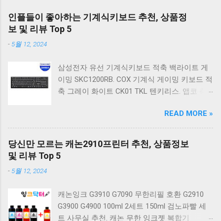
인플들이 좋아하는 기계식키보드 추천, 상품정
보 및 리뷰 Top 5
-
5월 12, 2024
삼성전자 유선 기계식키보드 적축 백라이트 게
이밍 SKC1200RB. COX 기계식 게이밍 키보드 적
축 그레이 화이트 CK01 TKL 텐키리스. 앱코 축
교환 레인보우 무빙 LED 기계식 키보드 청축 블
READ MORE »
랙 K560 일반형. 앱코 K517 레트로 기계식 게이
밍 유선키보드 갈축 일반형 레트로 베이지. 체리
키보드 G803000S TKL RGB 게이밍 텐키리스 기
당신만 모르는 캐논2910프린터 추천, 상품정보
계식 키보드 4종 축 선택 저소음적축 블랙. 체리
및 리뷰 Top 5
키보드 G803000S TKL 게이밍 텐키리스 기계식
-
5월 12, 2024
키보드 4종 축 선택 적축 화이트. 앱코 레트로 기
계식 게이밍 키보드 적축 K517 일반형 레트로
캐논잉크 G3910 G7090 무한리필 호환 G2910
베이지 K517 Retro. COX CK01 교체축 사이드
G3900 G4900 100ml 2세트 150ml 검노파빨 세
RGB 게이밍 기계식 키보드 네이비 CK01NV적축
트 사무실 추천. 캐논 무한 잉크젯 복합기