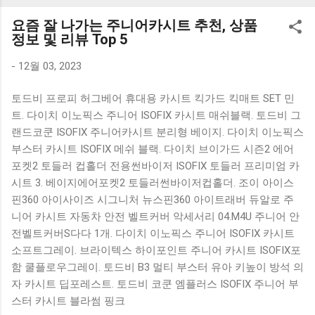
K1000 일반형 블루투스키보드 구매를 고려하실 때, 추가 할인
요즘 잘 나가는 주니어카시트 추천, 상품
혜택을 놓치지 마세요. 다양한 할인 혜택과 빠른배송 혜택을 놓
정보 및 리뷰 Top 5
치지 않도록 먼저 확인해보세요. 추가할인 확인하기 상품 하나
를 사더라도 종류도 많고, 가격도 다양해서 결정이 많이 어려우
-
12월 03, 2023
시죠? 특히 블루투스키보드 같은 상품을 고를 때는 더 고민이
토드비 프로피 허그베어 휴대용 카시트 킥가드 킥매트 SET 민
많을 수 밖에 없습니다. 다양한 상품들을 상세스펙 과 가격 을
트. 다이치 이노픽스 주니어 ISOFIX 카시트 매쉬블랙. 토드비 그
꼼꼼히 비교해서 구매하실 수 있도록 순위 추천 해드릴게요. 특
랜드코쿤 ISOFIX 주니어카시트 분리형 베이지. 다이치 이노픽스
가상품 보러가기 추천상품 Best 유니콘 멀티페어링 스마트폰
부스터 카시트 ISOFIX 메쉬 블랙. 다이치 브이가드 시즌2 에어
태블릿 거치형 저소음 블루투스 키보드, BK-500SB, 일반형, 블
포켓2 토들러 컵홀더 전용썬바이저 ISOFIX 토들러 프리미엄 카
랙 유니콘 멀티페어링 스마트폰 태...
시트 3. 베이지에어포켓2 토들러썬바이저컵홀더. 조이 아이스
핀360 아이사이즈 시그니처 뉴스핀360 아이트래버 듀알로 주
니어 카시트 자동차 안전 벨트커버 악세서리 04.M4U 주니어 안
전벨트커버S다다 1개. 다이치 이노픽스 주니어 ISOFIX 카시트
소프트그레이. 브라이텍스 하이포인트 주니어 카시트 ISOFIX포
함 쿨플로우그레이. 토드비 B3 멀티 부스터 유아 키높이 방석 의
자 카시트 딥포레스트. 토드비 코쿤 엠플러스 ISOFIX 주니어 부
스터 카시트 블라썸 핑크