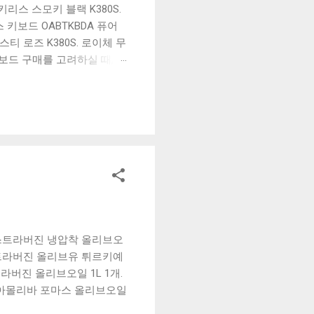
리스 스모키 블랙 K380S.
키보드 OABTKBDA 퓨어
티 로즈 K380S. 로이체 무
키보드 구매를 고려하실 때, 추
해보세요. 추가할인 확인하기
보드 같은 상품을 고를 때는
실 수 있도록 순위 추천 해
블루투스 키보드, BK-
 엑스트라버진 냉압착 올리브오
엑스트라버진 올리브유 튀르키예
트라버진 올리브오일 1L 1개.
. 아몰리바 포마스 올리브오일