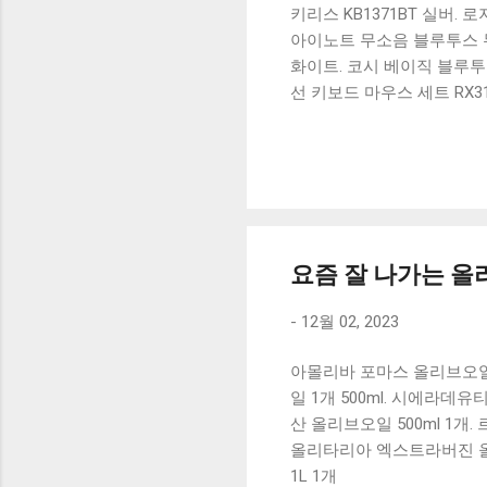
키리스 KB1371BT 실버.
아이노트 무소음 블루투스 무
화이트. 코시 베이직 블루투스
선 키보드 마우스 세트 RX3
가 할인 혜택을 놓치지 마
상품 하나를 사더라도 종류
더 고민이 많을 수 밖에 없
드릴게요. 특가상품 보러가기
500SB, 일반형, 블랙 유니
요즘 잘 나가는 올리
-
12월 02, 2023
아몰리바 포마스 올리브오일 
일 1개 500ml. 시에라
산 올리브오일 500ml 1개
올리타리아 엑스트라버진 올리
1L 1개