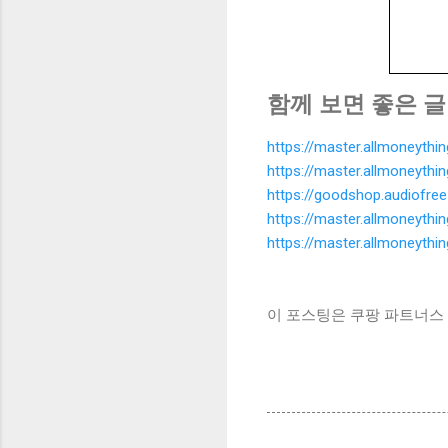
함께 보면 좋은 글
https://master.allmoneyth
https://master.allmone
https://goodshop.audiofre
https://master.allmoneyth
https://master.allmoneyth
이 포스팅은 쿠팡 파트너스 