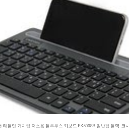
태블릿 거치형 저소음 블루투스 키보드 BK500SB 일반형 블랙. 코