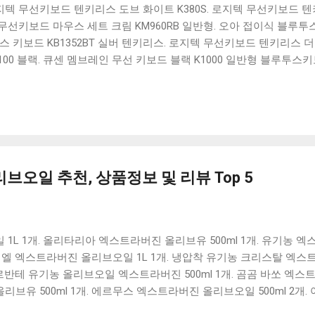
 로지텍 무선키보드 텐키리스 도브 화이트 K380S. 로지텍 무선키보드 텐키
선키보드 마우스 세트 크림 KM960RB 일반형. 오아 접이식 블루투스 
 키보드 KB1352BT 실버 텐키리스. 로지텍 무선키보드 텐키리스 더스
100 블랙. 큐센 멤브레인 무선 키보드 블랙 K1000 일반형 블루투스
세요. 다양한 할인 혜택과 빠른배송 혜택을 놓치지 않도록 먼저 확인
도 많고, 가격도 다양해서 결정이 많이 어려우시죠? 특히 블루투스키
습니다. 다양한 상품들을 상세스펙 과 가격 을 꼼꼼히 비교해서 구매하
 추천상품 Best 유니콘 멀티페어링 스마트폰 태블릿 거치형 저소음 
콘 멀티페어링 스마트폰 태...
브오일 추천, 상품정보 및 리뷰 Top 5
1L 1개. 올리타리아 엑스트라버진 올리브유 500ml 1개. 유기농
데유티엘 엑스트라버진 올리브오일 1L 1개. 냉압착 유기농 크리스탈 
. 르반테 유기농 올리브오일 엑스트라버진 500ml 1개. 곰곰 바쏘 엑스
브유 500ml 1개. 에르무스 엑스트라버진 올리브오일 500ml 2개