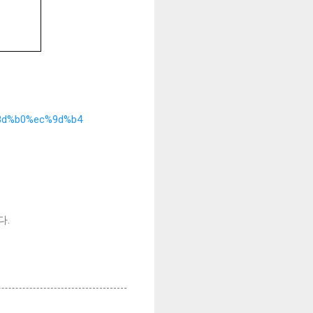
%8d%b0%ec%9d%b4
다.