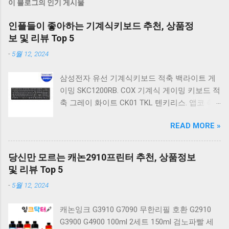
이 블로그의 인기 게시물
인플들이 좋아하는 기계식키보드 추천, 상품정
보 및 리뷰 Top 5
-
5월 12, 2024
삼성전자 유선 기계식키보드 적축 백라이트 게
이밍 SKC1200RB. COX 기계식 게이밍 키보드 적
축 그레이 화이트 CK01 TKL 텐키리스. 앱코 축
교환 레인보우 무빙 LED 기계식 키보드 청축 블
READ MORE »
랙 K560 일반형. 앱코 K517 레트로 기계식 게이
밍 유선키보드 갈축 일반형 레트로 베이지. 체리
키보드 G803000S TKL RGB 게이밍 텐키리스 기
당신만 모르는 캐논2910프린터 추천, 상품정보
계식 키보드 4종 축 선택 저소음적축 블랙. 체리
및 리뷰 Top 5
키보드 G803000S TKL 게이밍 텐키리스 기계식
-
5월 12, 2024
키보드 4종 축 선택 적축 화이트. 앱코 레트로 기
계식 게이밍 키보드 적축 K517 일반형 레트로
캐논잉크 G3910 G7090 무한리필 호환 G2910
베이지 K517 Retro. COX CK01 교체축 사이드
G3900 G4900 100ml 2세트 150ml 검노파빨 세
RGB 게이밍 기계식 키보드 네이비 CK01NV적축