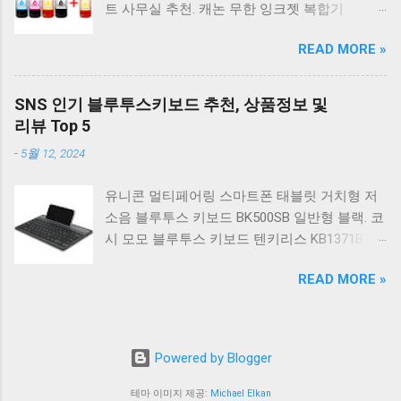
트 사무실 추천. 캐논 무한 잉크젯 복합기
일반형. 체리키보드 XTRFY MX BOARD 3.1 RGB
G2910. 캐논 무한 무선 잉크젯 복합기 G3910. 캐
게이밍 기계식 키보드 24종 축 선택 적축 블랙.
READ MORE »
논 PIXMA G2910 잉크포함 정품 무한복합기 컬
COX 기계식 게이밍 키보드 갈축 그레이 화이트
러 잉크젯복합기 가정용프린터 상세정보참조.
CK01 TKL 텐키리스 기계식키보드 구매를 고려
캐논 G시리즈 프린터 정품 헤드 카트리지
하실 때, 추가 할인 혜택을 놓치지 마세요. 다양
SNS 인기 블루투스키보드 추천, 상품정보 및
G1900 G2900 G3900 G4900 G2910 G3910
한 할인 혜택과 빠른배송 혜택을 놓치지 않도록
리뷰 Top 5
G4910 무한리필잉크 칼라 1개. 잉크맨 GI990 호
먼저 확인해보세요. 추가할인 확인하기 상품 하
-
5월 12, 2024
환 무한잉크 캐논 프린터 G1900 G2900 G3900
나를 사더라도 종류도 많고, 가격도 다양해서 결
G4900 G1910 G2910 G2915 G3910 G3915
정이 많이 어려우시죠? 특히 기계식키보드 같은
유니콘 멀티페어링 스마트폰 태블릿 거치형 저
G4902 G4910 G4911 리필 잉크 1개 GI990
상품을 고를 때는 더 고민이 많을 수 밖에 없습
소음 블루투스 키보드 BK500SB 일반형 블랙. 코
500ml 4색세트. 캐논 빌트인 정품무한 복합기
니다. 다양한 상품들을 상세스펙 과 가격 을 꼼
시 모모 블루투스 키보드 텐키리스 KB1371BT
G2910 정품잉크 포함충전잉크4색 추가증정. 캐
꼼히 비교해서 구매하실 수 있도록 순위 추천 해
실버. 로지텍 무선키보드 텐키리스 도브 화이트
논 무한 잉크젯 복합기 G4910. 캐논 GI990 호환
드릴게요. 특가상품 보러가기 ...
READ MORE »
K380S. 로지텍 무선키보드 텐키리스 스모키 블
잉크 4색세트 G3910 G3900 G2900 G4900
랙 K380S. 아이노트 무소음 블루투스 무선키보
G2910 G3915 G3100 G1900 G4902 G4910
드 마우스 세트 크림 KM960RB 일반형. 오아 접
G1910 리필 1세트. 캐논 무한 유무선 잉크젯 복
이식 블루투스 키보드 OABTKBDA 퓨어 화이트.
합기 G6091 캐논2910프린터 구매를 고려하실
Powered by Blogger
코시 베이직 블루투스 키보드 KB1352BT 실버
때, 추가 할인 혜택을 놓치지 마세요. 다양한 할
텐키리스. 로지텍 무선키보드 텐키리스 더스티
인 혜택과 빠른배송 혜택을 놓치지 않도록 먼저
테마 이미지 제공:
Michael Elkan