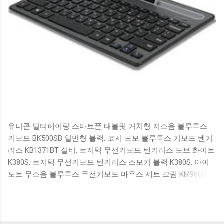
유니콘 멀티페어링 스마트폰 태블릿 거치형 저소음 블루투스
키보드 BK500SB 일반형 블랙. 코시 모모 블루투스 키보드 텐키
리스 KB1371BT 실버. 로지텍 무선키보드 텐키리스 도브 화이트
K380S. 로지텍 무선키보드 텐키리스 스모키 블랙 K380S. 아이
노트 무소음 블루투스 무선키보드 마우스 세트 크림 KM960RB
일반형. 오아 접이식 블루투스 키보드 OABTKBDA 퓨어 화이트.
코시 베이직 블루투스 키보드 KB1352BT 실버 텐키리스. 로지텍
무선키보드 텐키리스 더스티 로즈 K380S. 로이체 무선 키보드
마우스 세트 RX3100 블랙. 큐센 멤브레인 무선 키보드 블랙