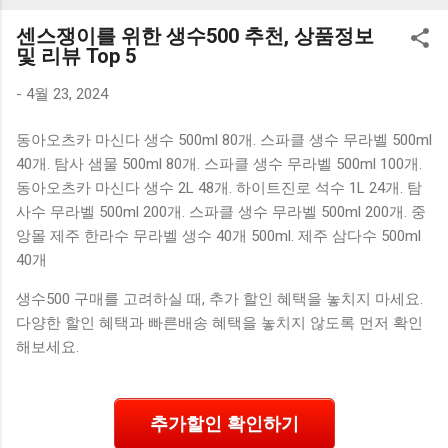
K1000 일반형 블루투스키보드 구매를 고려하실 때, 추가 할인
센스쟁이를 위한 생수500 추천, 상품정보
혜택을 놓치지 마세요. 다양한 할인 혜택과 빠른배송 혜택을 놓
및 리뷰 Top 5
치지 않도록 먼저 확인해보세요. 추가할인 확인하기 상품 하나
를 사더라도 종류도 많고, 가격도 다양해서 결정이 많이 어려우
-
4월 23, 2024
시죠? 특히 블루투스키보드 같은 상품을 고를 때는 더 고민이
동아오츠카 마신다 생수 500ml 80개. 스파클 생수 무라벨 500ml
많을 수 밖에 없습니다. 다양한 상품들을 상세스펙 과 가격 을
40개. 탐사 샘물 500ml 80개. 스파클 생수 무라벨 500ml 100개.
꼼꼼히 비교해서 구매하실 수 있도록 순위 추천 해드릴게요. 특
동아오츠카 마신다 생수 2L 48개. 하이트진로 석수 1L 24개. 탐
가상품 보러가기 추천상품 Best 유니콘 멀티페어링 스마트폰
사수 무라벨 500ml 200개. 스파클 생수 무라벨 500ml 200개. 중
태블릿 거치형 저소음 블루투스 키보드, BK-500SB, 일반형, 블
앙몰 제주 한라수 무라벨 생수 40개 500ml. 제주 삼다수 500ml
랙 유니콘 멀티페어링 스마트폰 태...
40개
생수500 구매를 고려하실 때, 추가 할인 혜택을 놓치지 마세요.
다양한 할인 혜택과 빠른배송 혜택을 놓치지 않도록 먼저 확인
해보세요.
추가할인 확인하기