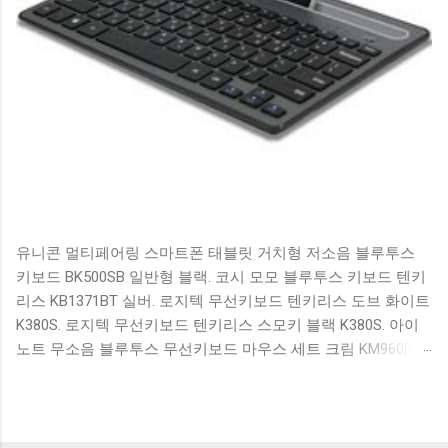
유니콘 멀티페어링 스마트폰 태블릿 거치형 저소음 블루투스
키보드 BK500SB 일반형 블랙. 코시 모모 블루투스 키보드 텐키
리스 KB1371BT 실버. 로지텍 무선키보드 텐키리스 도브 화이트
K380S. 로지텍 무선키보드 텐키리스 스모키 블랙 K380S. 아이
노트 무소음 블루투스 무선키보드 마우스 세트 크림 KM960RB
일반형. 오아 접이식 블루투스 키보드 OABTKBDA 퓨어 화이트.
코시 베이직 블루투스 키보드 KB1352BT 실버 텐키리스. 로지텍
무선키보드 텐키리스 더스티 로즈 K380S. 로이체 무선 키보드
마우스 세트 RX3100 블랙. 큐센 멤브레인 무선 키보드 블랙