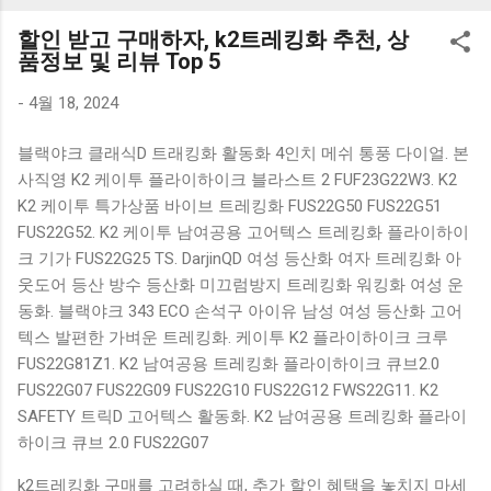
K1000 일반형 블루투스키보드 구매를 고려하실 때, 추가 할인
할인 받고 구매하자, k2트레킹화 추천, 상
혜택을 놓치지 마세요. 다양한 할인 혜택과 빠른배송 혜택을 놓
품정보 및 리뷰 Top 5
치지 않도록 먼저 확인해보세요. 추가할인 확인하기 상품 하나
를 사더라도 종류도 많고, 가격도 다양해서 결정이 많이 어려우
-
4월 18, 2024
시죠? 특히 블루투스키보드 같은 상품을 고를 때는 더 고민이
블랙야크 클래식D 트래킹화 활동화 4인치 메쉬 통풍 다이얼. 본
많을 수 밖에 없습니다. 다양한 상품들을 상세스펙 과 가격 을
사직영 K2 케이투 플라이하이크 블라스트 2 FUF23G22W3. K2
꼼꼼히 비교해서 구매하실 수 있도록 순위 추천 해드릴게요. 특
K2 케이투 특가상품 바이브 트레킹화 FUS22G50 FUS22G51
가상품 보러가기 추천상품 Best 유니콘 멀티페어링 스마트폰
FUS22G52. K2 케이투 남여공용 고어텍스 트레킹화 플라이하이
태블릿 거치형 저소음 블루투스 키보드, BK-500SB, 일반형, 블
크 기가 FUS22G25 TS. DarjinQD 여성 등산화 여자 트레킹화 아
랙 유니콘 멀티페어링 스마트폰 태...
웃도어 등산 방수 등산화 미끄럼방지 트레킹화 워킹화 여성 운
동화. 블랙야크 343 ECO 손석구 아이유 남성 여성 등산화 고어
텍스 발편한 가벼운 트레킹화. 케이투 K2 플라이하이크 크루
FUS22G81Z1. K2 남여공용 트레킹화 플라이하이크 큐브2.0
FUS22G07 FUS22G09 FUS22G10 FUS22G12 FWS22G11. K2
SAFETY 트릭D 고어텍스 활동화. K2 남여공용 트레킹화 플라이
하이크 큐브 2.0 FUS22G07
k2트레킹화 구매를 고려하실 때, 추가 할인 혜택을 놓치지 마세