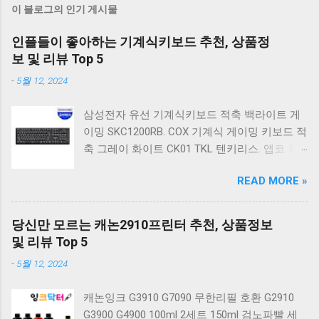
이 블로그의 인기 게시물
인플들이 좋아하는 기계식키보드 추천, 상품정
보 및 리뷰 Top 5
-
5월 12, 2024
삼성전자 유선 기계식키보드 적축 백라이트 게
이밍 SKC1200RB. COX 기계식 게이밍 키보드 적
축 그레이 화이트 CK01 TKL 텐키리스. 앱코 축
교환 레인보우 무빙 LED 기계식 키보드 청축 블
READ MORE »
랙 K560 일반형. 앱코 K517 레트로 기계식 게이
밍 유선키보드 갈축 일반형 레트로 베이지. 체리
키보드 G803000S TKL RGB 게이밍 텐키리스 기
당신만 모르는 캐논2910프린터 추천, 상품정보
계식 키보드 4종 축 선택 저소음적축 블랙. 체리
및 리뷰 Top 5
키보드 G803000S TKL 게이밍 텐키리스 기계식
-
5월 12, 2024
키보드 4종 축 선택 적축 화이트. 앱코 레트로 기
계식 게이밍 키보드 적축 K517 일반형 레트로
캐논잉크 G3910 G7090 무한리필 호환 G2910
베이지 K517 Retro. COX CK01 교체축 사이드
G3900 G4900 100ml 2세트 150ml 검노파빨 세