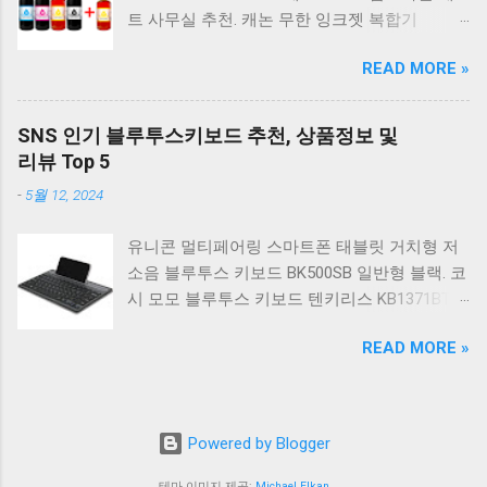
RGB 게이밍 기계식 키보드 네이비 CK01NV적축
트 사무실 추천. 캐논 무한 잉크젯 복합기
일반형. 체리키보드 XTRFY MX BOARD 3.1 RGB
G2910. 캐논 무한 무선 잉크젯 복합기 G3910. 캐
게이밍 기계식 키보드 24종 축 선택 적축 블랙.
READ MORE »
논 PIXMA G2910 잉크포함 정품 무한복합기 컬
COX 기계식 게이밍 키보드 갈축 그레이 화이트
러 잉크젯복합기 가정용프린터 상세정보참조.
CK01 TKL 텐키리스 기계식키보드 구매를 고려
캐논 G시리즈 프린터 정품 헤드 카트리지
하실 때, 추가 할인 혜택을 놓치지 마세요. 다양
SNS 인기 블루투스키보드 추천, 상품정보 및
G1900 G2900 G3900 G4900 G2910 G3910
한 할인 혜택과 빠른배송 혜택을 놓치지 않도록
리뷰 Top 5
G4910 무한리필잉크 칼라 1개. 잉크맨 GI990 호
먼저 확인해보세요. 추가할인 확인하기 상품 하
-
5월 12, 2024
환 무한잉크 캐논 프린터 G1900 G2900 G3900
나를 사더라도 종류도 많고, 가격도 다양해서 결
G4900 G1910 G2910 G2915 G3910 G3915
정이 많이 어려우시죠? 특히 기계식키보드 같은
유니콘 멀티페어링 스마트폰 태블릿 거치형 저
G4902 G4910 G4911 리필 잉크 1개 GI990
상품을 고를 때는 더 고민이 많을 수 밖에 없습
소음 블루투스 키보드 BK500SB 일반형 블랙. 코
500ml 4색세트. 캐논 빌트인 정품무한 복합기
니다. 다양한 상품들을 상세스펙 과 가격 을 꼼
시 모모 블루투스 키보드 텐키리스 KB1371BT
G2910 정품잉크 포함충전잉크4색 추가증정. 캐
꼼히 비교해서 구매하실 수 있도록 순위 추천 해
실버. 로지텍 무선키보드 텐키리스 도브 화이트
논 무한 잉크젯 복합기 G4910. 캐논 GI990 호환
드릴게요. 특가상품 보러가기 ...
READ MORE »
K380S. 로지텍 무선키보드 텐키리스 스모키 블
잉크 4색세트 G3910 G3900 G2900 G4900
랙 K380S. 아이노트 무소음 블루투스 무선키보
G2910 G3915 G3100 G1900 G4902 G4910
드 마우스 세트 크림 KM960RB 일반형. 오아 접
G1910 리필 1세트. 캐논 무한 유무선 잉크젯 복
이식 블루투스 키보드 OABTKBDA 퓨어 화이트.
합기 G6091 캐논2910프린터 구매를 고려하실
Powered by Blogger
코시 베이직 블루투스 키보드 KB1352BT 실버
때, 추가 할인 혜택을 놓치지 마세요. 다양한 할
텐키리스. 로지텍 무선키보드 텐키리스 더스티
테마 이미지 제공:
Michael Elkan