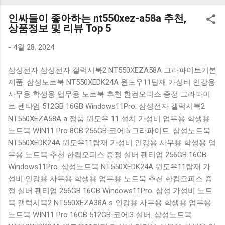
K1000 일반형 블루투스키보드 구매를 고려하실 때, 추가 할인
인싸들이 좋아하는 nt550xez-a58a 추천,
혜택을 놓치지 마세요. 다양한 할인 혜택과 빠른배송 혜택을 놓
상품정보 및 리뷰 Top 5
치지 않도록 먼저 확인해보세요. 추가할인 확인하기 상품 하나
를 사더라도 종류도 많고, 가격도 다양해서 결정이 많이 어려우
-
4월 28, 2024
시죠? 특히 블루투스키보드 같은 상품을 고를 때는 더 고민이
삼성전자 삼성전자 갤럭시북2 NT550XEZA58A 그라파이트기본
많을 수 밖에 없습니다. 다양한 상품들을 상세스펙 과 가격 을
제품. 삼성노트북 NT550XEDK24A 윈도우11탑재 가성비 인강용
꼼꼼히 비교해서 구매하실 수 있도록 순위 추천 해드릴게요. 특
사무용 학생용 업무용 노트북 추천 한컴오피스 증정 그라파이
가상품 보러가기 추천상품 Best 유니콘 멀티페어링 스마트폰
트 펜티엄 512GB 16GB Windows11Pro. 삼성전자 갤럭시북2
태블릿 거치형 저소음 블루투스 키보드, BK-500SB, 일반형, 블
NT550XEZA58A a 정품 윈도우 11 설치 가성비 업무용 학생용
랙 유니콘 멀티페어링 스마트폰 태...
노트북 WIN11 Pro 8GB 256GB 코어i5 그라파이트. 삼성노트북
NT550XEDK24A 윈도우11탑재 가성비 인강용 사무용 학생용 업
무용 노트북 추천 한컴오피스 증정 실버 펜티엄 256GB 16GB
Windows11Pro. 삼성노트북 NT550XEDK24A 윈도우11탑재 가
성비 인강용 사무용 학생용 업무용 노트북 추천 한컴오피스 증
정 실버 펜티엄 256GB 16GB Windows11Pro. 삼성 가성비 노트
북 갤럭시북2 NT550XEZA38A s 인강용 사무용 학생용 업무용
노트북 WIN11 Pro 16GB 512GB 코어i3 실버. 삼성노트북