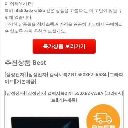
이 어려우시죠?
특히
nt550xez-a58a
같은 상품을 고를 때는 더 고민이 많을 수
밖에 없습니다.
다양한 상품들을
상세스펙
과
가격
을 꼼꼼히 비교해서 구매하실
수 있도록 순위 추천 해드릴게요.
특가상품 보러가기
추천상품 Best
[삼성전자] [삼성전자] 갤럭시북2 NT550XEZ-A58A [그라파
이트][기본제품]
[삼성전자] [삼성전자] 갤럭시북2 NT550XEZ-A58A [그라파이
트][기본제품]