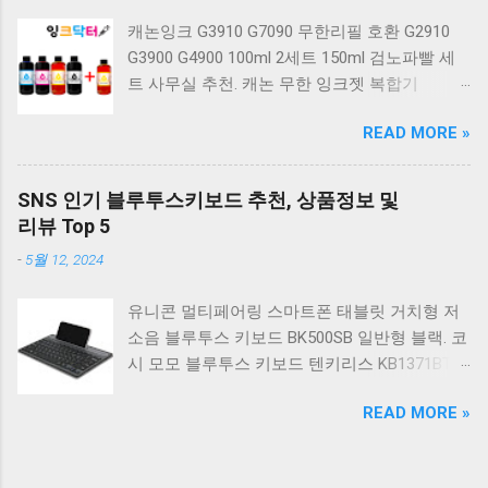
계식 게이밍 키보드 적축 K517 일반형 레트로
캐논잉크 G3910 G7090 무한리필 호환 G2910
베이지 K517 Retro. COX CK01 교체축 사이드
G3900 G4900 100ml 2세트 150ml 검노파빨 세
RGB 게이밍 기계식 키보드 네이비 CK01NV적축
트 사무실 추천. 캐논 무한 잉크젯 복합기
일반형. 체리키보드 XTRFY MX BOARD 3.1 RGB
G2910. 캐논 무한 무선 잉크젯 복합기 G3910. 캐
게이밍 기계식 키보드 24종 축 선택 적축 블랙.
READ MORE »
논 PIXMA G2910 잉크포함 정품 무한복합기 컬
COX 기계식 게이밍 키보드 갈축 그레이 화이트
러 잉크젯복합기 가정용프린터 상세정보참조.
CK01 TKL 텐키리스 기계식키보드 구매를 고려
캐논 G시리즈 프린터 정품 헤드 카트리지
하실 때, 추가 할인 혜택을 놓치지 마세요. 다양
SNS 인기 블루투스키보드 추천, 상품정보 및
G1900 G2900 G3900 G4900 G2910 G3910
한 할인 혜택과 빠른배송 혜택을 놓치지 않도록
리뷰 Top 5
G4910 무한리필잉크 칼라 1개. 잉크맨 GI990 호
먼저 확인해보세요. 추가할인 확인하기 상품 하
-
5월 12, 2024
환 무한잉크 캐논 프린터 G1900 G2900 G3900
나를 사더라도 종류도 많고, 가격도 다양해서 결
G4900 G1910 G2910 G2915 G3910 G3915
정이 많이 어려우시죠? 특히 기계식키보드 같은
유니콘 멀티페어링 스마트폰 태블릿 거치형 저
G4902 G4910 G4911 리필 잉크 1개 GI990
상품을 고를 때는 더 고민이 많을 수 밖에 없습
소음 블루투스 키보드 BK500SB 일반형 블랙. 코
500ml 4색세트. 캐논 빌트인 정품무한 복합기
니다. 다양한 상품들을 상세스펙 과 가격 을 꼼
시 모모 블루투스 키보드 텐키리스 KB1371BT
G2910 정품잉크 포함충전잉크4색 추가증정. 캐
꼼히 비교해서 구매하실 수 있도록 순위 추천 해
실버. 로지텍 무선키보드 텐키리스 도브 화이트
논 무한 잉크젯 복합기 G4910. 캐논 GI990 호환
드릴게요. 특가상품 보러가기 ...
READ MORE »
K380S. 로지텍 무선키보드 텐키리스 스모키 블
잉크 4색세트 G3910 G3900 G2900 G4900
랙 K380S. 아이노트 무소음 블루투스 무선키보
G2910 G3915 G3100 G1900 G4902 G4910
드 마우스 세트 크림 KM960RB 일반형. 오아 접
G1910 리필 1세트. 캐논 무한 유무선 잉크젯 복