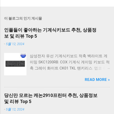
이 블로그의 인기 게시물
인플들이 좋아하는 기계식키보드 추천, 상품정
보 및 리뷰 Top 5
-
5월 12, 2024
삼성전자 유선 기계식키보드 적축 백라이트 게
이밍 SKC1200RB. COX 기계식 게이밍 키보드 적
축 그레이 화이트 CK01 TKL 텐키리스. 앱코 축
교환 레인보우 무빙 LED 기계식 키보드 청축 블
READ MORE »
랙 K560 일반형. 앱코 K517 레트로 기계식 게이
밍 유선키보드 갈축 일반형 레트로 베이지. 체리
키보드 G803000S TKL RGB 게이밍 텐키리스 기
당신만 모르는 캐논2910프린터 추천, 상품정보
계식 키보드 4종 축 선택 저소음적축 블랙. 체리
및 리뷰 Top 5
키보드 G803000S TKL 게이밍 텐키리스 기계식
-
5월 12, 2024
키보드 4종 축 선택 적축 화이트. 앱코 레트로 기