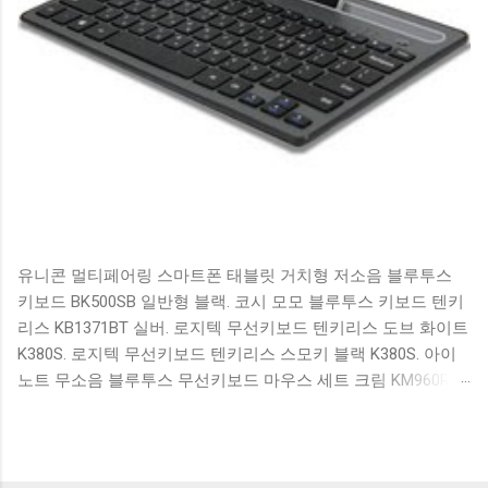
유니콘 멀티페어링 스마트폰 태블릿 거치형 저소음 블루투스
키보드 BK500SB 일반형 블랙. 코시 모모 블루투스 키보드 텐키
리스 KB1371BT 실버. 로지텍 무선키보드 텐키리스 도브 화이트
K380S. 로지텍 무선키보드 텐키리스 스모키 블랙 K380S. 아이
노트 무소음 블루투스 무선키보드 마우스 세트 크림 KM960RB
일반형. 오아 접이식 블루투스 키보드 OABTKBDA 퓨어 화이트.
코시 베이직 블루투스 키보드 KB1352BT 실버 텐키리스. 로지텍
무선키보드 텐키리스 더스티 로즈 K380S. 로이체 무선 키보드
마우스 세트 RX3100 블랙. 큐센 멤브레인 무선 키보드 블랙