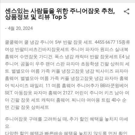
K1000 일반형 블루투스키보드 구매를 고려하실 때, 추가 할인
센스있는 사람들을 위한 주니어잠옷 추천,
혜택을 놓치지 마세요. 다양한 할인 혜택과 빠른배송 혜택을 놓
상품정보 및 리뷰 Top 5
치지 않도록 먼저 확인해보세요. 추가할인 확인하기 상품 하나
를 사더라도 종류도 많고, 가격도 다양해서 결정이 많이 어려우
-
4월 20, 2024
시죠? 특히 블루투스키보드 같은 상품을 고를 때는 더 고민이
쿨쿨웨어 쿨 냉감 주니어 5부 반팔 잠옷 세트. 4455 6677 15종류
많을 수 밖에 없습니다. 다양한 상품들을 상세스펙 과 가격 을
여성 반팔티셔츠긴바지잠옷세트 주니어 파자마 원피스 실내복
꼼꼼히 비교해서 구매하실 수 있도록 순위 추천 해드릴게요. 특
홈웨어 수면잠옷 가디건. 폭스 냉감 캐릭터 반팔 잠옷세트 E4 남
가상품 보러가기 추천상품 Best 유니콘 멀티페어링 스마트폰
주니어. 곰돌이 우주 팬더 스판 파자마 초등학생 긴팔 상하의 세
태블릿 거치형 저소음 블루투스 키보드, BK-500SB, 일반형, 블
트. 별별모아 여름 가족 커플 냉장고잠옷 냉감 빅사이즈 파자마
랙 유니콘 멀티페어링 스마트폰 태...
홈웨어. 별별모아 여름 가족 커플 냉장고잠옷 냉감 파자마 홈웨
어 빅사이즈 패밀리. 11 여름 홈웨어 주니어추가 BB라쿤윙베어
SET. 아동잠옷 파자마 홈웨어 2127. 어린이 주니어 키즈 남아 여
아 긴팔 잠옷 세트 캐릭터 홈웨어. 찌니야 여아용 트립 40수 순
면 긴팔 잠옷 상하세트
주니어잠옷 구매를 고려하실 때, 추가 할인 혜택을 놓치지 마세
요.
다양한 할인 혜택과 빠른배송 혜택을 놓치지 않도록 먼저 확인