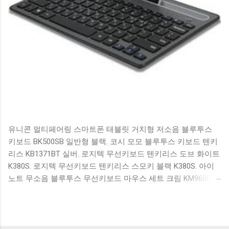
유니콘 멀티페어링 스마트폰 태블릿 거치형 저소음 블루투스
키보드 BK500SB 일반형 블랙. 코시 모모 블루투스 키보드 텐키
리스 KB1371BT 실버. 로지텍 무선키보드 텐키리스 도브 화이트
K380S. 로지텍 무선키보드 텐키리스 스모키 블랙 K380S. 아이
노트 무소음 블루투스 무선키보드 마우스 세트 크림 KM960RB
일반형. 오아 접이식 블루투스 키보드 OABTKBDA 퓨어 화이트.
코시 베이직 블루투스 키보드 KB1352BT 실버 텐키리스. 로지텍
무선키보드 텐키리스 더스티 로즈 K380S. 로이체 무선 키보드
마우스 세트 RX3100 블랙. 큐센 멤브레인 무선 키보드 블랙