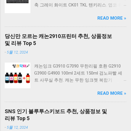
축 그레이 화이트 CK01 TKL 텐키리스. 앱코 축
교환 레인보우 무빙 LED 기계식 키보드 청축 블
READ MORE »
랙 K560 일반형. 앱코 K517 레트로 기계식 게이
밍 유선키보드 갈축 일반형 레트로 베이지. 체리
키보드 G803000S TKL RGB 게이밍 텐키리스 기
당신만 모르는 캐논2910프린터 추천, 상품정보
계식 키보드 4종 축 선택 저소음적축 블랙. 체리
및 리뷰 Top 5
키보드 G803000S TKL 게이밍 텐키리스 기계식
-
5월 12, 2024
키보드 4종 축 선택 적축 화이트. 앱코 레트로 기
계식 게이밍 키보드 적축 K517 일반형 레트로
캐논잉크 G3910 G7090 무한리필 호환 G2910
베이지 K517 Retro. COX CK01 교체축 사이드
G3900 G4900 100ml 2세트 150ml 검노파빨 세
RGB 게이밍 기계식 키보드 네이비 CK01NV적축
트 사무실 추천. 캐논 무한 잉크젯 복합기
일반형. 체리키보드 XTRFY MX BOARD 3.1 RGB
G2910. 캐논 무한 무선 잉크젯 복합기 G3910. 캐
게이밍 기계식 키보드 24종 축 선택 적축 블랙.
READ MORE »
논 PIXMA G2910 잉크포함 정품 무한복합기 컬
COX 기계식 게이밍 키보드 갈축 그레이 화이트
러 잉크젯복합기 가정용프린터 상세정보참조.
CK01 TKL 텐키리스 기계식키보드 구매를 고려
캐논 G시리즈 프린터 정품 헤드 카트리지
하실 때, 추가 할인 혜택을 놓치지 마세요. 다양
SNS 인기 블루투스키보드 추천, 상품정보 및
G1900 G2900 G3900 G4900 G2910 G3910
한 할인 혜택과 빠른배송 혜택을 놓치지 않도록
리뷰 Top 5
G4910 무한리필잉크 칼라 1개. 잉크맨 GI990 호
먼저 확인해보세요. 추가할인 확인하기 상품 하
-
5월 12, 2024
환 무한잉크 캐논 프린터 G1900 G2900 G3900