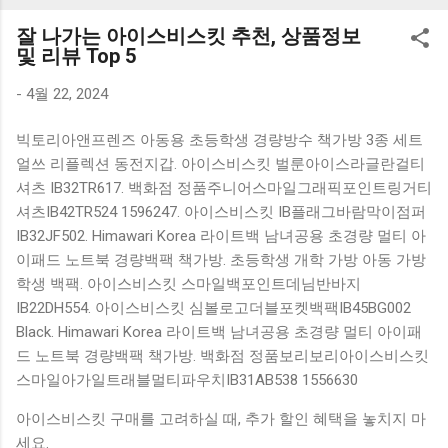
K1000 일반형 블루투스키보드 구매를 고려하실 때, 추가 할인
잘 나가는 아이스비스킷 추천, 상품정보
혜택을 놓치지 마세요. 다양한 할인 혜택과 빠른배송 혜택을 놓
및 리뷰 Top 5
치지 않도록 먼저 확인해보세요. 추가할인 확인하기 상품 하나
를 사더라도 종류도 많고, 가격도 다양해서 결정이 많이 어려우
-
4월 22, 2024
시죠? 특히 블루투스키보드 같은 상품을 고를 때는 더 고민이
빅토리아앤프렌즈 아동용 초등학생 경량방수 책가방 3종 세트
많을 수 밖에 없습니다. 다양한 상품들을 상세스펙 과 가격 을
얼쓰 리플렉션 동전지갑. 아이스비스킷 벌룬아이스라글란걸티
꼼꼼히 비교해서 구매하실 수 있도록 순위 추천 해드릴게요. 특
셔츠 IB32TR617. 백화점 정품주니어스마일그래픽포인트링거티
가상품 보러가기 추천상품 Best 유니콘 멀티페어링 스마트폰
셔츠IB42TR524 1596247. 아이스비스킷 IB플래그바람막이점퍼
태블릿 거치형 저소음 블루투스 키보드, BK-500SB, 일반형, 블
IB32JF502. Himawari Korea 라이트백 남녀공용 초경량 멀티 아
랙 유니콘 멀티페어링 스마트폰 태...
이패드 노트북 경량백팩 책가방. 초등학생 개학 가방 아동 가방
학생 백팩. 아이스비스킷 스마일백포인트데님반바지
IB22DH554. 아이스비스킷 심볼로고더블포켓백팩IB45BG002
Black. Himawari Korea 라이트백 남녀공용 초경량 멀티 아이패
드 노트북 경량백팩 책가방. 백화점 정품보리보리아이스비스킷
스마일아가일트래블멀티파우치IB31AB538 1556630
아이스비스킷 구매를 고려하실 때, 추가 할인 혜택을 놓치지 마
세요.