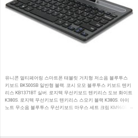
유니콘 멀티페어링 스마트폰 태블릿 거치형 저소음 블루투스
키보드 BK500SB 일반형 블랙. 코시 모모 블루투스 키보드 텐키
리스 KB1371BT 실버. 로지텍 무선키보드 텐키리스 도브 화이트
K380S. 로지텍 무선키보드 텐키리스 스모키 블랙 K380S. 아이
노트 무소음 블루투스 무선키보드 마우스 세트 크림 KM960RB
일반형. 오아 접이식 블루투스 키보드 OABTKBDA 퓨어 화이트.
코시 베이직 블루투스 키보드 KB1352BT 실버 텐키리스. 로지텍
무선키보드 텐키리스 더스티 로즈 K380S. 로이체 무선 키보드
마우스 세트 RX3100 블랙. 큐센 멤브레인 무선 키보드 블랙