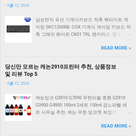
-
5월 12, 2024
삼성전자 유선 기계식키보드 적축 백라이트 게
이밍 SKC1200RB. COX 기계식 게이밍 키보드 적
축 그레이 화이트 CK01 TKL 텐키리스. 앱코 축
교환 레인보우 무빙 LED 기계식 키보드 청축 블
READ MORE »
랙 K560 일반형. 앱코 K517 레트로 기계식 게이
밍 유선키보드 갈축 일반형 레트로 베이지. 체리
키보드 G803000S TKL RGB 게이밍 텐키리스 기
당신만 모르는 캐논2910프린터 추천, 상품정보
계식 키보드 4종 축 선택 저소음적축 블랙. 체리
및 리뷰 Top 5
키보드 G803000S TKL 게이밍 텐키리스 기계식
-
5월 12, 2024
키보드 4종 축 선택 적축 화이트. 앱코 레트로 기
계식 게이밍 키보드 적축 K517 일반형 레트로
캐논잉크 G3910 G7090 무한리필 호환 G2910
베이지 K517 Retro. COX CK01 교체축 사이드
G3900 G4900 100ml 2세트 150ml 검노파빨 세
RGB 게이밍 기계식 키보드 네이비 CK01NV적축
트 사무실 추천. 캐논 무한 잉크젯 복합기
일반형. 체리키보드 XTRFY MX BOARD 3.1 RGB
G2910. 캐논 무한 무선 잉크젯 복합기 G3910. 캐
게이밍 기계식 키보드 24종 축 선택 적축 블랙.
READ MORE »
논 PIXMA G2910 잉크포함 정품 무한복합기 컬
COX 기계식 게이밍 키보드 갈축 그레이 화이트
러 잉크젯복합기 가정용프린터 상세정보참조.