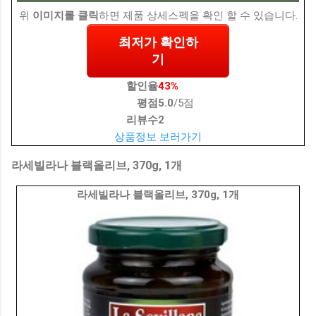
위
이미지를 클릭
하면 제품 상세스펙을 확인 할 수 있습니다.
최저가 확인하
기
할인율
43%
평점
5.0
/5점
리뷰수
2
상품정보 보러가기
라세빌라나 블랙올리브, 370g, 1개
라세빌라나 블랙올리브, 370g, 1개