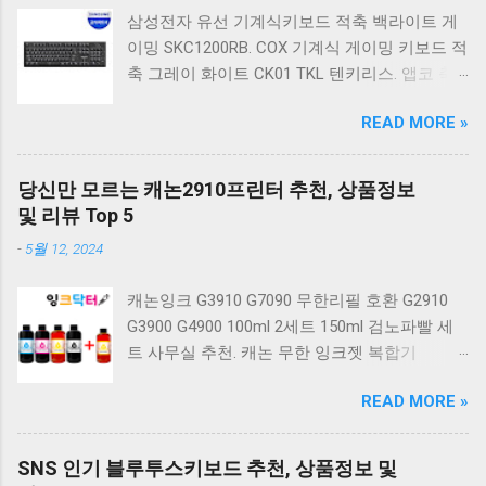
삼성전자 유선 기계식키보드 적축 백라이트 게
이밍 SKC1200RB. COX 기계식 게이밍 키보드 적
축 그레이 화이트 CK01 TKL 텐키리스. 앱코 축
교환 레인보우 무빙 LED 기계식 키보드 청축 블
READ MORE »
랙 K560 일반형. 앱코 K517 레트로 기계식 게이
밍 유선키보드 갈축 일반형 레트로 베이지. 체리
키보드 G803000S TKL RGB 게이밍 텐키리스 기
당신만 모르는 캐논2910프린터 추천, 상품정보
계식 키보드 4종 축 선택 저소음적축 블랙. 체리
및 리뷰 Top 5
키보드 G803000S TKL 게이밍 텐키리스 기계식
-
5월 12, 2024
키보드 4종 축 선택 적축 화이트. 앱코 레트로 기
계식 게이밍 키보드 적축 K517 일반형 레트로
캐논잉크 G3910 G7090 무한리필 호환 G2910
베이지 K517 Retro. COX CK01 교체축 사이드
G3900 G4900 100ml 2세트 150ml 검노파빨 세
RGB 게이밍 기계식 키보드 네이비 CK01NV적축
트 사무실 추천. 캐논 무한 잉크젯 복합기
일반형. 체리키보드 XTRFY MX BOARD 3.1 RGB
G2910. 캐논 무한 무선 잉크젯 복합기 G3910. 캐
게이밍 기계식 키보드 24종 축 선택 적축 블랙.
READ MORE »
논 PIXMA G2910 잉크포함 정품 무한복합기 컬
COX 기계식 게이밍 키보드 갈축 그레이 화이트
러 잉크젯복합기 가정용프린터 상세정보참조.
CK01 TKL 텐키리스 기계식키보드 구매를 고려
캐논 G시리즈 프린터 정품 헤드 카트리지
하실 때, 추가 할인 혜택을 놓치지 마세요. 다양
SNS 인기 블루투스키보드 추천, 상품정보 및
G1900 G2900 G3900 G4900 G2910 G3910