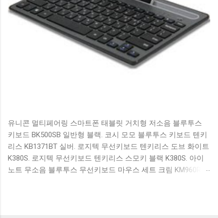
유니콘 멀티페어링 스마트폰 태블릿 거치형 저소음 블루투스
키보드 BK500SB 일반형 블랙. 코시 모모 블루투스 키보드 텐키
리스 KB1371BT 실버. 로지텍 무선키보드 텐키리스 도브 화이트
K380S. 로지텍 무선키보드 텐키리스 스모키 블랙 K380S. 아이
노트 무소음 블루투스 무선키보드 마우스 세트 크림 KM960RB
일반형. 오아 접이식 블루투스 키보드 OABTKBDA 퓨어 화이트.
코시 베이직 블루투스 키보드 KB1352BT 실버 텐키리스. 로지텍
무선키보드 텐키리스 더스티 로즈 K380S. 로이체 무선 키보드
마우스 세트 RX3100 블랙. 큐센 멤브레인 무선 키보드 블랙