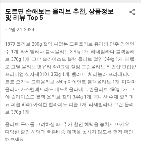
K1000 일반형 블루투스키보드 구매를 고려하실 때, 추가 할인
모르면 손해보는 올리브 추천, 상품정보
혜택을 놓치지 마세요. 다양한 할인 혜택과 빠른배송 혜택을 놓
및 리뷰 Top 5
치지 않도록 먼저 확인해보세요. 추가할인 확인하기 상품 하나
를 사더라도 종류도 많고, 가격도 다양해서 결정이 많이 어려우
-
4월 24, 2024
시죠? 특히 블루투스키보드 같은 상품을 고를 때는 더 고민이
1879 올리브 290g 절임 씨없는 그린올리브 유리병 안주 와인안
많을 수 밖에 없습니다. 다양한 상품들을 상세스펙 과 가격 을
주 1개. 라세빌라나 블랙올리브 370g 1개. 라세빌라나 블랙올리
꼼꼼히 비교해서 구매하실 수 있도록 순위 추천 해드릴게요. 특
브 370g 1개. 고야 슬라이스드 블랙 올리브 절임 344g 1개. 페렐
가상품 보러가기 추천상품 Best 유니콘 멀티페어링 스마트폰
로 고달 올리브 병유리 350그램 절임 그린올리브 와인샵 편집샵
태블릿 거치형 저소음 블루투스 키보드, BK-500SB, 일반형, 블
프리미엄 식자재3101 350g 1개. 벨라 디 체리뇰라 프라테피에
랙 유니콘 멀티페어링 스마트폰 태...
트로 오가닉 그린올리브 550g 자이언트 블랙올리브 1개. 마다마
올리바 카스텔베트라노 데노치올라테 그린올리브 480g 1개. 고
야 슬라이스드 블랙 올리브 절임 344g 1개. 국내산 수제 할라피
뇨 피클 850g 아삭한 할라피뇨 피클 1개. 라세빌라나 그린 올리
브 370g 1개
올리브 구매를 고려하실 때, 추가 할인 혜택을 놓치지 마세요.
다양한 할인 혜택과 빠른배송 혜택을 놓치지 않도록 먼저 확인
해보세요.