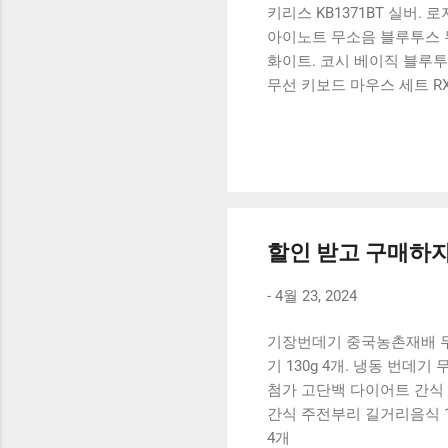
키리스 KB1371BT 실버.
아이노트 무소음 블루투스 무
화이트. 코시 베이직 블루투스
무선 키보드 마우스 세트 RX
추가 할인 혜택을 놓치지 
기 상품 하나를 사더라도 
는 더 고민이 많을 수 밖에
해드릴게요. 특가상품 보러가
500SB, 일반형, 블랙 유니
할인 받고 구매하자,
-
4월 23, 2024
기장번데기 중국농촌재배 무첨가 
기 130g 4개. 냉동 번데
첨가 고단백 다이어트 간식 안
간식 주전부리 길거리음식 1개
4개