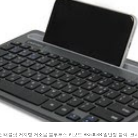
태블릿 거치형 저소음 블루투스 키보드 BK500SB 일반형 블랙. 코