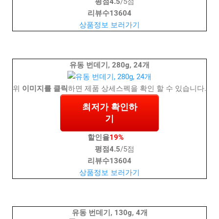
평점
4.5
/5점
리뷰수
13604
상품정보 보러가기
유동 번데기, 280g, 24개
위
이미지를 클릭
하면 제품 상세스펙을 확인 할 수 있습니다.
최저가 확인하
기
할인율
19%
평점
4.5
/5점
리뷰수
13604
상품정보 보러가기
유동 번데기, 130g, 4개