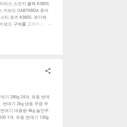
키리스 스모키 블랙 K380S.
키보드 OABTKBDA 퓨어
티 로즈 K380S. 로이체
스키보드 구매를 고려하실 때,
인해보세요. 추가할인 확인하
키보드 같은 상품을 고를 때
매하실 수 있도록 순위 추천
 블루투스 키보드, BK-
기 280g 24개. 유동 번데
 번데기 2kg 냉동 무염 무
동번데기 대용량 4kg 술안주
 1개. 유동 번데기 130g