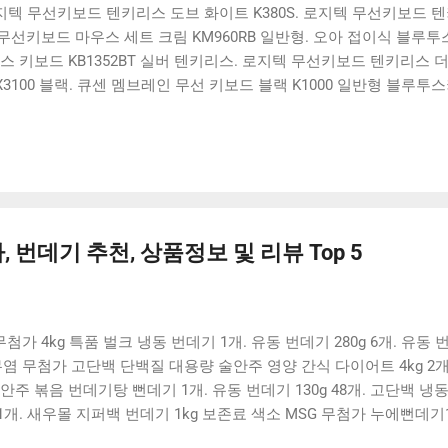
 로지텍 무선키보드 텐키리스 도브 화이트 K380S. 로지텍 무선키보드 텐
선키보드 마우스 세트 크림 KM960RB 일반형. 오아 접이식 블루투스 
 키보드 KB1352BT 실버 텐키리스. 로지텍 무선키보드 텐키리스 더스
3100 블랙. 큐센 멤브레인 무선 키보드 블랙 K1000 일반형 블루투
마세요. 다양한 할인 혜택과 빠른배송 혜택을 놓치지 않도록 먼저 확
종류도 많고, 가격도 다양해서 결정이 많이 어려우시죠? 특히 블루투스
 없습니다. 다양한 상품들을 상세스펙 과 가격 을 꼼꼼히 비교해서 구
기 추천상품 Best 유니콘 멀티페어링 스마트폰 태블릿 거치형 저소음
콘 멀티페어링 스마트폰 태...
 번데기 추천, 상품정보 및 리뷰 Top 5
4kg 특품 벌크 냉동 번데기 1개. 유동 번데기 280g 6개. 유동 번데
기 무염 무첨가 고단백 단백질 대용량 술안주 영양 간식 다이어트 4kg 2개.
주 볶음 번데기탕 뻔데기 1개. 유동 번데기 130g 48개. 고단백 냉
. 새우몰 지퍼백 번데기 1kg 보존료 색소 MSG 무첨가 누에뻔데기100