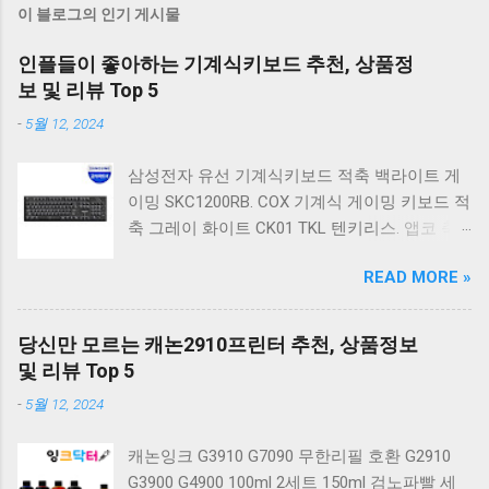
이 블로그의 인기 게시물
인플들이 좋아하는 기계식키보드 추천, 상품정
보 및 리뷰 Top 5
-
5월 12, 2024
삼성전자 유선 기계식키보드 적축 백라이트 게
이밍 SKC1200RB. COX 기계식 게이밍 키보드 적
축 그레이 화이트 CK01 TKL 텐키리스. 앱코 축
교환 레인보우 무빙 LED 기계식 키보드 청축 블
READ MORE »
랙 K560 일반형. 앱코 K517 레트로 기계식 게이
밍 유선키보드 갈축 일반형 레트로 베이지. 체리
키보드 G803000S TKL RGB 게이밍 텐키리스 기
당신만 모르는 캐논2910프린터 추천, 상품정보
계식 키보드 4종 축 선택 저소음적축 블랙. 체리
및 리뷰 Top 5
키보드 G803000S TKL 게이밍 텐키리스 기계식
-
5월 12, 2024
키보드 4종 축 선택 적축 화이트. 앱코 레트로 기
계식 게이밍 키보드 적축 K517 일반형 레트로
캐논잉크 G3910 G7090 무한리필 호환 G2910
베이지 K517 Retro. COX CK01 교체축 사이드
G3900 G4900 100ml 2세트 150ml 검노파빨 세