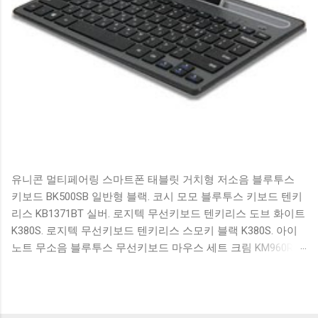
유니콘 멀티페어링 스마트폰 태블릿 거치형 저소음 블루투스
키보드 BK500SB 일반형 블랙. 코시 모모 블루투스 키보드 텐키
리스 KB1371BT 실버. 로지텍 무선키보드 텐키리스 도브 화이트
K380S. 로지텍 무선키보드 텐키리스 스모키 블랙 K380S. 아이
노트 무소음 블루투스 무선키보드 마우스 세트 크림 KM960RB
일반형. 오아 접이식 블루투스 키보드 OABTKBDA 퓨어 화이트.
코시 베이직 블루투스 키보드 KB1352BT 실버 텐키리스. 로지텍
무선키보드 텐키리스 더스티 로즈 K380S. 로이체 무선 키보드
마우스 세트 RX3100 블랙. 큐센 멤브레인 무선 키보드 블랙