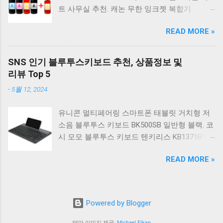
RGB 게이밍 기계식 키보드 네이비 CK01NV적축
트 사무실 추천. 캐논 무한 잉크젯 복합기
일반형. 체리키보드 XTRFY MX BOARD 3.1 RGB
G2910. 캐논 무한 무선 잉크젯 복합기 G3910. 캐
게이밍 기계식 키보드 24종 축 선택 적축 블랙.
READ MORE »
논 PIXMA G2910 잉크포함 정품 무한복합기 컬
COX 기계식 게이밍 키보드 갈축 그레이 화이트
러 잉크젯복합기 가정용프린터 상세정보참조.
CK01 TKL 텐키리스 기계식키보드 구매를 고려
캐논 G시리즈 프린터 정품 헤드 카트리지
하실 때, 추가 할인 혜택을 놓치지 마세요. 다양
SNS 인기 블루투스키보드 추천, 상품정보 및
G1900 G2900 G3900 G4900 G2910 G3910
한 할인 혜택과 빠른배송 혜택을 놓치지 않도록
리뷰 Top 5
G4910 무한리필잉크 칼라 1개. 잉크맨 GI990 호
먼저 확인해보세요. 추가할인 확인하기 상품 하
-
5월 12, 2024
환 무한잉크 캐논 프린터 G1900 G2900 G3900
나를 사더라도 종류도 많고, 가격도 다양해서 결
G4900 G1910 G2910 G2915 G3910 G3915
정이 많이 어려우시죠? 특히 기계식키보드 같은
유니콘 멀티페어링 스마트폰 태블릿 거치형 저
G4902 G4910 G4911 리필 잉크 1개 GI990
상품을 고를 때는 더 고민이 많을 수 밖에 없습
소음 블루투스 키보드 BK500SB 일반형 블랙. 코
500ml 4색세트. 캐논 빌트인 정품무한 복합기
니다. 다양한 상품들을 상세스펙 과 가격 을 꼼
시 모모 블루투스 키보드 텐키리스 KB1371BT
G2910 정품잉크 포함충전잉크4색 추가증정. 캐
꼼히 비교해서 구매하실 수 있도록 순위 추천 해
실버. 로지텍 무선키보드 텐키리스 도브 화이트
논 무한 잉크젯 복합기 G4910. 캐논 GI990 호환
드릴게요. 특가상품 보러가기 ...
READ MORE »
K380S. 로지텍 무선키보드 텐키리스 스모키 블
잉크 4색세트 G3910 G3900 G2900 G4900
랙 K380S. 아이노트 무소음 블루투스 무선키보
G2910 G3915 G3100 G1900 G4902 G4910
드 마우스 세트 크림 KM960RB 일반형. 오아 접
G1910 리필 1세트. 캐논 무한 유무선 잉크젯 복
이식 블루투스 키보드 OABTKBDA 퓨어 화이트.
합기 G6091 캐논2910프린터 구매를 고려하실
Powered by Blogger
코시 베이직 블루투스 키보드 KB1352BT 실버
때, 추가 할인 혜택을 놓치지 마세요. 다양한 할
텐키리스. 로지텍 무선키보드 텐키리스 더스티
테마 이미지 제공:
Michael Elkan