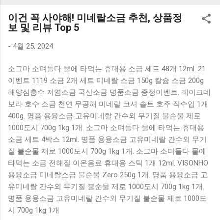
K1000 일반형 블루투스키보드 구매를 고려하실 때, 추가 할인
이건 꼭 사야해! 미네랄소금 추천, 상품정
혜택을 놓치지 마세요. 다양한 할인 혜택과 빠른배송 혜택을 놓
보 및 리뷰 Top 5
치지 않도록 먼저 확인해보세요. 추가할인 확인하기 상품 하나
를 사더라도 종류도 많고, 가격도 다양해서 결정이 많이 어려우
-
4월 25, 2024
시죠? 특히 블루투스키보드 같은 상품을 고를 때는 더 고민이
소그마 소며들다 물에 타먹는 휴대용 소금 세트 48개 12ml. 21
많을 수 밖에 없습니다. 다양한 상품들을 상세스펙 과 가격 을
이벤트 1119 소금 2개 세트 미네랄 소금 150g 칼슘 소금 200g
꼼꼼히 비교해서 구매하실 수 있도록 순위 추천 해드릴게요. 특
해양심층수 저염소금 국산소금 명품소금 증정이벤트. 레이크데
가상품 보러가기 추천상품 Best 유니콘 멀티페어링 스마트폰
보라 호수 소금 천연 무공해 미네랄 코셔 솔트 호주 직수입 1개
태블릿 거치형 저소음 블루투스 키보드, BK-500SB, 일반형, 블
400g. 명품 용융소금 고유미네랄 간수외 무기질 불순물 제로
랙 유니콘 멀티페어링 스마트폰 태...
1000도시 700g 1kg 1개. 소그마 소며들다 물에 타먹는 휴대용
소금 세트 4박스 12ml. 명품 용융소금 고유미네랄 간수외 무기
질 불순물 제로 1000도시 700g 1kg 1개. 소그마 소며들다 물에
타먹는 소금 전해질 이온음료 휴대용 스틱 1개 12ml. VISONHO
용융소금 미네랄소금 불순물 Zero 250g 1개. 명품 용융소금 고
유미네랄 간수외 무기질 불순물 제로 1000도시 700g 1kg 1개.
명품 용융소금 고유미네랄 간수외 무기질 불순물 제로 1000도
시 700g 1kg 1개