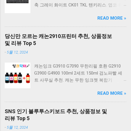
축 그레이 화이트 CK01 TKL 텐키리스. 앱코 축
교환 레인보우 무빙 LED 기계식 키보드 청축 블
READ MORE »
랙 K560 일반형. 앱코 K517 레트로 기계식 게이
밍 유선키보드 갈축 일반형 레트로 베이지. 체리
키보드 G803000S TKL RGB 게이밍 텐키리스 기
당신만 모르는 캐논2910프린터 추천, 상품정보
계식 키보드 4종 축 선택 저소음적축 블랙. 체리
및 리뷰 Top 5
키보드 G803000S TKL 게이밍 텐키리스 기계식
-
5월 12, 2024
키보드 4종 축 선택 적축 화이트. 앱코 레트로 기
계식 게이밍 키보드 적축 K517 일반형 레트로
캐논잉크 G3910 G7090 무한리필 호환 G2910
베이지 K517 Retro. COX CK01 교체축 사이드
G3900 G4900 100ml 2세트 150ml 검노파빨 세
RGB 게이밍 기계식 키보드 네이비 CK01NV적축
트 사무실 추천. 캐논 무한 잉크젯 복합기
일반형. 체리키보드 XTRFY MX BOARD 3.1 RGB
G2910. 캐논 무한 무선 잉크젯 복합기 G3910. 캐
게이밍 기계식 키보드 24종 축 선택 적축 블랙.
READ MORE »
논 PIXMA G2910 잉크포함 정품 무한복합기 컬
COX 기계식 게이밍 키보드 갈축 그레이 화이트
러 잉크젯복합기 가정용프린터 상세정보참조.
CK01 TKL 텐키리스 기계식키보드 구매를 고려
캐논 G시리즈 프린터 정품 헤드 카트리지
하실 때, 추가 할인 혜택을 놓치지 마세요. 다양
SNS 인기 블루투스키보드 추천, 상품정보 및
G1900 G2900 G3900 G4900 G2910 G3910
한 할인 혜택과 빠른배송 혜택을 놓치지 않도록
리뷰 Top 5
G4910 무한리필잉크 칼라 1개. 잉크맨 GI990 호
먼저 확인해보세요. 추가할인 확인하기 상품 하
-
5월 12, 2024
환 무한잉크 캐논 프린터 G1900 G2900 G3900