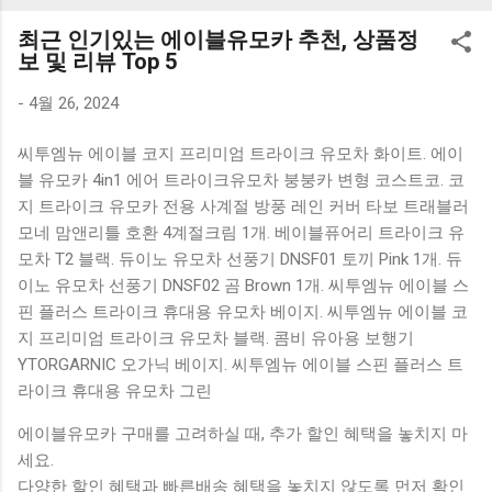
K1000 일반형 블루투스키보드 구매를 고려하실 때, 추가 할인
최근 인기있는 에이블유모카 추천, 상품정
혜택을 놓치지 마세요. 다양한 할인 혜택과 빠른배송 혜택을 놓
보 및 리뷰 Top 5
치지 않도록 먼저 확인해보세요. 추가할인 확인하기 상품 하나
를 사더라도 종류도 많고, 가격도 다양해서 결정이 많이 어려우
-
4월 26, 2024
시죠? 특히 블루투스키보드 같은 상품을 고를 때는 더 고민이
씨투엠뉴 에이블 코지 프리미엄 트라이크 유모차 화이트. 에이
많을 수 밖에 없습니다. 다양한 상품들을 상세스펙 과 가격 을
블 유모카 4in1 에어 트라이크유모차 붕붕카 변형 코스트코. 코
꼼꼼히 비교해서 구매하실 수 있도록 순위 추천 해드릴게요. 특
지 트라이크 유모카 전용 사계절 방풍 레인 커버 타보 트래블러
가상품 보러가기 추천상품 Best 유니콘 멀티페어링 스마트폰
모네 맘앤리틀 호환 4계절크림 1개. 베이블퓨어리 트라이크 유
태블릿 거치형 저소음 블루투스 키보드, BK-500SB, 일반형, 블
모차 T2 블랙. 듀이노 유모차 선풍기 DNSF01 토끼 Pink 1개. 듀
랙 유니콘 멀티페어링 스마트폰 태...
이노 유모차 선풍기 DNSF02 곰 Brown 1개. 씨투엠뉴 에이블 스
핀 플러스 트라이크 휴대용 유모차 베이지. 씨투엠뉴 에이블 코
지 프리미엄 트라이크 유모차 블랙. 콤비 유아용 보행기
YTORGARNIC 오가닉 베이지. 씨투엠뉴 에이블 스핀 플러스 트
라이크 휴대용 유모차 그린
에이블유모카 구매를 고려하실 때, 추가 할인 혜택을 놓치지 마
세요.
다양한 할인 혜택과 빠른배송 혜택을 놓치지 않도록 먼저 확인