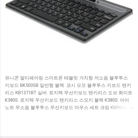
유니콘 멀티페어링 스마트폰 태블릿 거치형 저소음 블루투스
키보드 BK500SB 일반형 블랙. 코시 모모 블루투스 키보드 텐키
리스 KB1371BT 실버. 로지텍 무선키보드 텐키리스 도브 화이트
K380S. 로지텍 무선키보드 텐키리스 스모키 블랙 K380S. 아이
노트 무소음 블루투스 무선키보드 마우스 세트 크림 KM960RB
일반형. 오아 접이식 블루투스 키보드 OABTKBDA 퓨어 화이트.
코시 베이직 블루투스 키보드 KB1352BT 실버 텐키리스. 로지텍
무선키보드 텐키리스 더스티 로즈 K380S. 로이체 무선 키보드
마우스 세트 RX3100 블랙. 큐센 멤브레인 무선 키보드 블랙