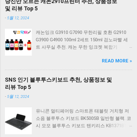
당신만 모르는 캐논2910프린터 추천, 상품정보
계식 키보드 4종 축 선택 저소음적축 블랙. 체리
및 리뷰 Top 5
키보드 G803000S TKL 게이밍 텐키리스 기계식
-
5월 12, 2024
키보드 4종 축 선택 적축 화이트. 앱코 레트로 기
계식 게이밍 키보드 적축 K517 일반형 레트로
캐논잉크 G3910 G7090 무한리필 호환 G2910
베이지 K517 Retro. COX CK01 교체축 사이드
G3900 G4900 100ml 2세트 150ml 검노파빨 세
RGB 게이밍 기계식 키보드 네이비 CK01NV적축
트 사무실 추천. 캐논 무한 잉크젯 복합기
일반형. 체리키보드 XTRFY MX BOARD 3.1 RGB
G2910. 캐논 무한 무선 잉크젯 복합기 G3910. 캐
게이밍 기계식 키보드 24종 축 선택 적축 블랙.
READ MORE »
논 PIXMA G2910 잉크포함 정품 무한복합기 컬
COX 기계식 게이밍 키보드 갈축 그레이 화이트
러 잉크젯복합기 가정용프린터 상세정보참조.
CK01 TKL 텐키리스 기계식키보드 구매를 고려
캐논 G시리즈 프린터 정품 헤드 카트리지
하실 때, 추가 할인 혜택을 놓치지 마세요. 다양
SNS 인기 블루투스키보드 추천, 상품정보 및
G1900 G2900 G3900 G4900 G2910 G3910
한 할인 혜택과 빠른배송 혜택을 놓치지 않도록
리뷰 Top 5
G4910 무한리필잉크 칼라 1개. 잉크맨 GI990 호
먼저 확인해보세요. 추가할인 확인하기 상품 하
-
5월 12, 2024
환 무한잉크 캐논 프린터 G1900 G2900 G3900
나를 사더라도 종류도 많고, 가격도 다양해서 결
G4900 G1910 G2910 G2915 G3910 G3915
정이 많이 어려우시죠? 특히 기계식키보드 같은
유니콘 멀티페어링 스마트폰 태블릿 거치형 저
G4902 G4910 G4911 리필 잉크 1개 GI990
상품을 고를 때는 더 고민이 많을 수 밖에 없습
소음 블루투스 키보드 BK500SB 일반형 블랙. 코
500ml 4색세트. 캐논 빌트인 정품무한 복합기
니다. 다양한 상품들을 상세스펙 과 가격 을 꼼
시 모모 블루투스 키보드 텐키리스 KB1371BT
G2910 정품잉크 포함충전잉크4색 추가증정. 캐
꼼히 비교해서 구매하실 수 있도록 순위 추천 해
실버. 로지텍 무선키보드 텐키리스 도브 화이트
논 무한 잉크젯 복합기 G4910. 캐논 GI990 호환