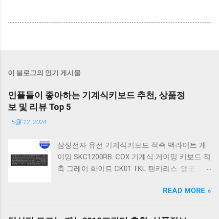
이 블로그의 인기 게시물
인플들이 좋아하는 기계식키보드 추천, 상품정
보 및 리뷰 Top 5
-
5월 12, 2024
삼성전자 유선 기계식키보드 적축 백라이트 게
이밍 SKC1200RB. COX 기계식 게이밍 키보드 적
축 그레이 화이트 CK01 TKL 텐키리스. 앱코 축
교환 레인보우 무빙 LED 기계식 키보드 청축 블
READ MORE »
랙 K560 일반형. 앱코 K517 레트로 기계식 게이
밍 유선키보드 갈축 일반형 레트로 베이지. 체리
키보드 G803000S TKL RGB 게이밍 텐키리스 기