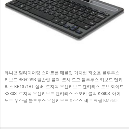
유니콘 멀티페어링 스마트폰 태블릿 거치형 저소음 블루투스
키보드 BK500SB 일반형 블랙. 코시 모모 블루투스 키보드 텐키
리스 KB1371BT 실버. 로지텍 무선키보드 텐키리스 도브 화이트
K380S. 로지텍 무선키보드 텐키리스 스모키 블랙 K380S. 아이
노트 무소음 블루투스 무선키보드 마우스 세트 크림 KM960RB
일반형. 오아 접이식 블루투스 키보드 OABTKBDA 퓨어 화이트.
코시 베이직 블루투스 키보드 KB1352BT 실버 텐키리스. 로지텍
무선키보드 텐키리스 더스티 로즈 K380S. 로이체 무선 키보드
마우스 세트 RX3100 블랙. 큐센 멤브레인 무선 키보드 블랙